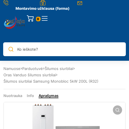
Montavimo užklausa (forma)
0
Ko ieškote?
Namuose
Parduotuvė
Šilumos siurbliai
Oras Vanduo šilumos siurbliai
Šilumos siurbliai Samsung Monobloc 5kW 200L (R32)
Nuotrauka
Info
Aprašymas