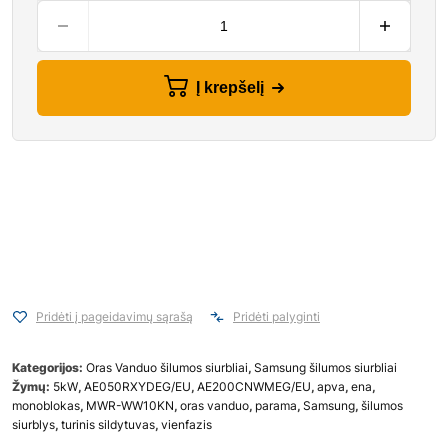
Į krepšelį
Pridėti į pageidavimų sąrašą
Pridėti palyginti
Kategorijos:
Oras Vanduo šilumos siurbliai
,
Samsung šilumos siurbliai
Žymų:
5kW
,
AE050RXYDEG/EU
,
AE200CNWMEG/EU
,
apva
,
ena
,
monoblokas
,
MWR-WW10KN
,
oras vanduo
,
parama
,
Samsung
,
šilumos
siurblys
,
turinis sildytuvas
,
vienfazis