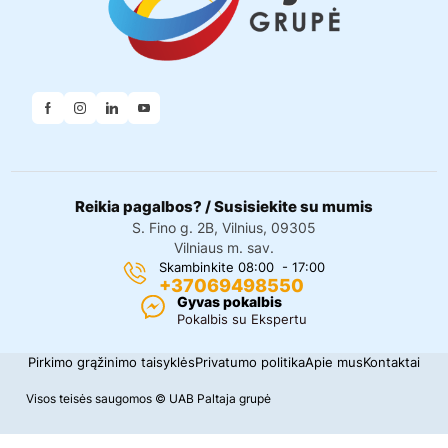
Reikia pagalbos? / Susisiekite su mumis
S. Fino g. 2B, Vilnius, 09305
Vilniaus m. sav.
Skambinkite 08:00 - 17:00
+37069498550
Gyvas pokalbis
Pokalbis su Ekspertu
Pirkimo grąžinimo taisyklės
Privatumo politika
Apie mus
Kontaktai
Visos teisės saugomos © UAB Paltaja grupė