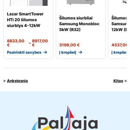
Lazar SmartTower
Šilumos siurbliai
Šilumos 
HTi 20 šilumos
Samsung Monobloc
Samsung
siurblys 4-12kW
5kW (R32)
12kW (R32
8833,00
8917,00
–
€
€
3199,00
€
4537,00
Pasirinkti savybes
Į krepšelį
Į krepšelį
Ankstesnis
Kitas