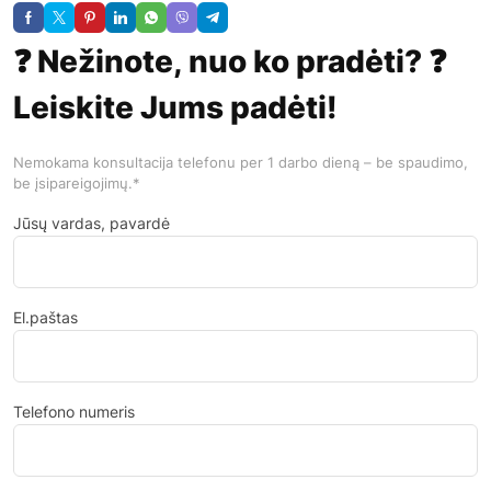
❓ Nežinote, nuo ko pradėti? ❓
Leiskite Jums padėti!
Nemokama konsultacija telefonu per 1 darbo dieną – be spaudimo,
be įsipareigojimų.*
Jūsų vardas, pavardė
El.paštas
Telefono numeris