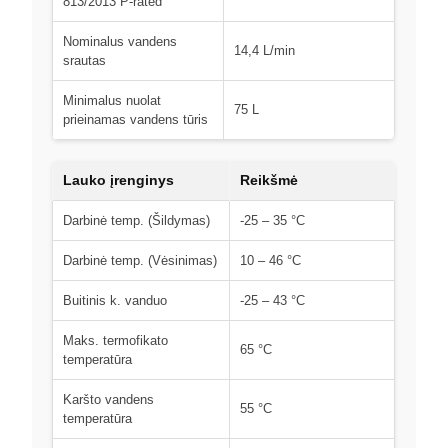
813/2013 P-rated
Nominalus vandens
14,4 L/min
srautas
Minimalus nuolat
75 L
prieinamas vandens tūris
Lauko įrenginys
Reikšmė
Darbinė temp. (Šildymas)
-25 – 35 °C
Darbinė temp. (Vėsinimas)
10 – 46 °C
Buitinis k. vanduo
-25 – 43 °C
Maks. termofikato
65 °C
temperatūra
Karšto vandens
55 °C
temperatūra