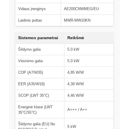
Vidaus įrenginys
AE200CNWMEG/EU
Laidinis pultas
MWR-WW10KN
Sistemos parametrai
Reikšmė
Šildymo galia
5.0 kW
Vėsinimo galia
5.0 kW
COP (A7/W35)
4,85 W/W
EER (A35/W18)
4,39 W/W
SCOP (LWT 35°C)
4,46 W/W
Energinė klasė (LWT
A+++ / A++
35°C/55°C)
Šildymo galia (EU) No
5 kW