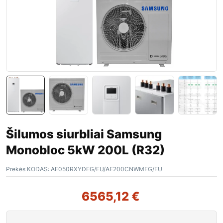
Šilumos siurbliai Samsung
Monobloc 5kW 200L (R32)
Prekės KODAS:
AE050RXYDEG/EU/AE200CNWMEG/EU
6565,12
€