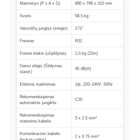
Matmenys (P x A x G)
880 x 798 x 310 mm
Svoris
58,5 kg
Vamzdžių jungtys (sriegis)
1''/1''
Freonas
R32
Freono kiekis (užpildytas)
1,0 kg (15m)
Garso slėgis (Šildymas,
45 dB(A)
stand.)
Elektros maitinimas
1ф, 220–240V, 50Hz
Rekomenduojamas
C20
automatinis jungiklis
Rekomenduojamas
3 x 2.5 mm²
maitinimo kabelis
Komunikacinis kabelis
2 x 0.75 mm²
(laukas–vidus)