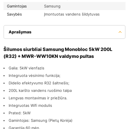
Gamintojas
Samsung
Savybės
Įmontuotas vandens šildytuvas
Aprašymas
Šilumos siurbliai Samsung Monobloc 5kW 200L
(R32) + MWR-WW10KN valdymo pultas
Galia: 5kW vienfazis
Integruota vėsinimo funkcija;
Didelio efektyvumo R32 šaltnešis;
200L karšto vandens ruošimo talpa
Lengvas montavimas ir priežiūra.
Integruotas Wifi modulis
Prated: 5kW
Gamintojas: Samsung (Pietų Korėja)
Garantija 60 mėn.