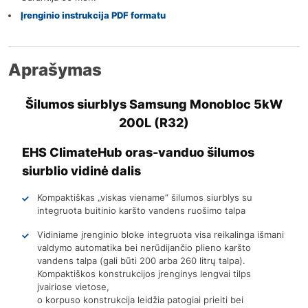
Įrenginio instrukcija PDF formatu
Aprašymas
Šilumos siurblys Samsung Monobloc 5kW
200L (R32)
EHS ClimateHub oras-vanduo šilumos
siurblio vidinė dalis
Kompaktiškas „viskas viename” šilumos siurblys su
integruota buitinio karšto vandens ruošimo talpa
Vidiniame jrenginio bloke integruota visa reikalinga išmani
valdymo automatika bei nerūdijančio plieno karšto
vandens talpa (gali būti 200 arba 260 litrų talpa).
Kompaktiškos konstrukcijos jrenginys lengvai tilps
jvairiose vietose,
o korpuso konstrukcija leidžia patogiai prieiti bei