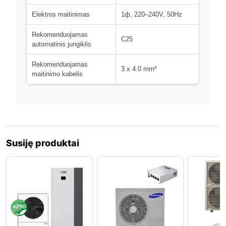
Elektros maitinimas
1ф, 220–240V, 50Hz
Rekomenduojamas
C25
automatinis jungiklis
Rekomenduojamas
3 x 4.0 mm²
maitinimo kabelis
Susiję produktai