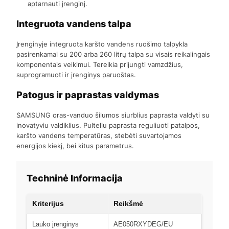
aptarnauti jrenginj.
Integruota vandens talpa
Įrenginyje integruota karšto vandens ruošimo talpykla
pasirenkamai su 200 arba 260 litrų talpa su visais reikalingais
komponentais veikimui. Tereikia prijungti vamzdžius,
suprogramuoti ir jrenginys paruoštas.
Patogus ir paprastas valdymas
SAMSUNG oras-vanduo šilumos siurblius paprasta valdyti su
inovatyviu valdiklius. Pulteliu paprasta reguliuoti patalpos,
karšto vandens temperatūras, stebėti suvartojamos
energijos kiekj, bei kitus parametrus.
Techninė Informacija
Kriterijus
Reikšmė
Lauko įrenginys
AE050RXYDEG/EU