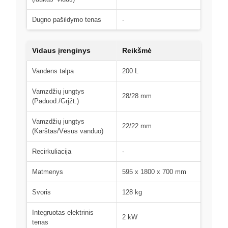
Dugno pašildymo tenas
-
Vidaus įrenginys
Reikšmė
Vandens talpa
200 L
Vamzdžių jungtys
28/28 mm
(Paduod./Grįžt.)
Vamzdžių jungtys
22/22 mm
(Karštas/Vėsus vanduo)
Recirkuliacija
-
Matmenys
595 x 1800 x 700 mm
Svoris
128 kg
Integruotas elektrinis
2 kW
tenas