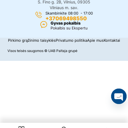
S. Fino g. 2B, Vilnius, 09305
Vilniaus m. sav.
Skambinkite 08:00 - 17:00
+37069498550
Gyvas pokalbis
Pokalbis su Ekspertu
Pirkimo grąžinimo taisyklės
Privatumo politika
Apie mus
Kontaktai
Visos teisės saugomos © UAB Paltaja grupė
O
p