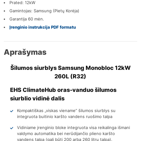
Prated: 12kW
Gamintojas: Samsung (Pietų Korėja)
Garantija 60 mėn.
Įrenginio instrukcija PDF formatu
Aprašymas
Šilumos siurblys Samsung Monobloc 12kW
260L (R32)
EHS ClimateHub oras-vanduo šilumos
siurblio vidinė dalis
Kompaktiškas „viskas viename” šilumos siurblys su
integruota buitinio karšto vandens ruošimo talpa
Vidiniame jrenginio bloke integruota visa reikalinga išmani
valdymo automatika bei nerūdijančio plieno karšto
vandens talpa (gali būti 200 arba 260 litrų talpa).