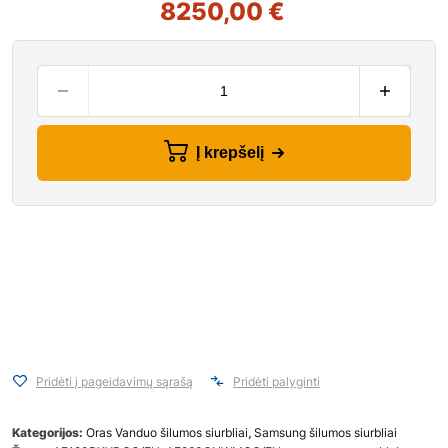
8250,00
€
Į krepšelį
Pridėti į pageidavimų sąrašą
Pridėti palyginti
Kategorijos:
Oras Vanduo šilumos siurbliai
,
Samsung šilumos siurbliai