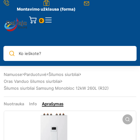
Montavimo užklausa (forma)
0
Ko ieškote?
Namuose
Parduotuvė
Šilumos siurbliai
Oras Vanduo šilumos siurbliai
Šilumos siurbliai Samsung Monobloc 12kW 260L (R32)
Nuotrauka
Info
Aprašymas