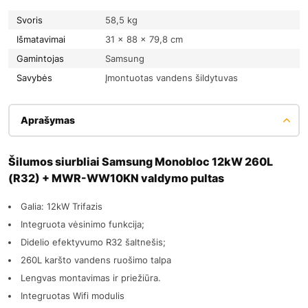
Svoris
58,5 kg
Išmatavimai
31 × 88 × 79,8 cm
Gamintojas
Samsung
Savybės
Įmontuotas vandens šildytuvas
Aprašymas
Šilumos siurbliai Samsung Monobloc 12kW 260L
(R32) + MWR-WW10KN valdymo pultas
Galia: 12kW Trifazis
Integruota vėsinimo funkcija;
Didelio efektyvumo R32 šaltnešis;
260L karšto vandens ruošimo talpa
Lengvas montavimas ir priežiūra.
Integruotas Wifi modulis