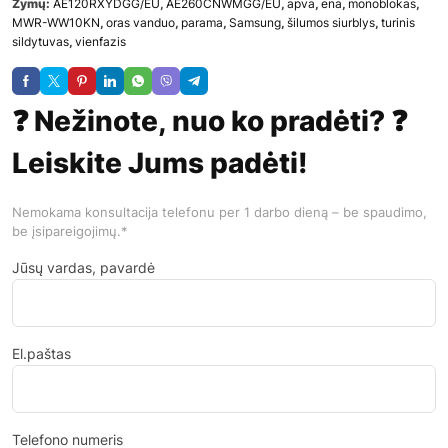
Žymų:
AE120RXYDGG/EU
,
AE260CNWMGG/EU
,
apva
,
ena
,
monoblokas
,
MWR-WW10KN
,
oras vanduo
,
parama
,
Samsung
,
šilumos siurblys
,
turinis
sildytuvas
,
vienfazis
❓ Nežinote, nuo ko pradėti? ❓
Leiskite Jums padėti!
Nemokama konsultacija telefonu per 1 darbo dieną – be spaudimo,
be įsipareigojimų.*
Jūsų vardas, pavardė
El.paštas
Telefono numeris