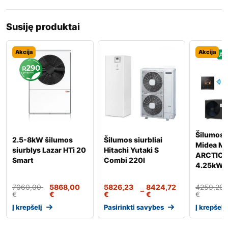
Susiję produktai
Akcija
Akcija
Šilumos s
2.5-8kW šilumos
Šilumos siurbliai
Midea M
siurblys Lazar HTi 20
Hitachi Yutaki S
ARCTIC 
Smart
Combi 220l
4.25kW
7060,00
5868,00
5826,23
8424,72
4259,20
–
€
€
€
€
€
Į krepšelį
Pasirinkti savybes
Į krepšelį