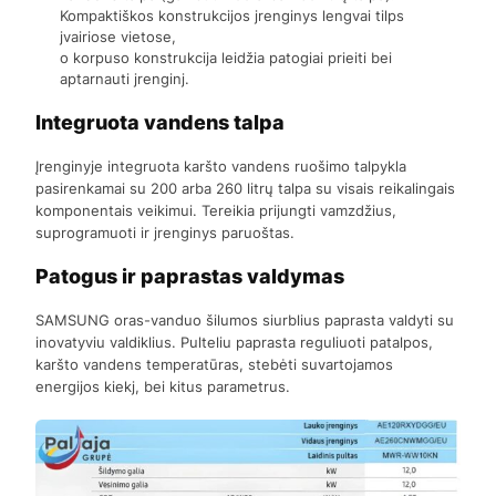
Kompaktiškos konstrukcijos jrenginys lengvai tilps
jvairiose vietose,
o korpuso konstrukcija leidžia patogiai prieiti bei
aptarnauti jrenginj.
Integruota vandens talpa
Įrenginyje integruota karšto vandens ruošimo talpykla
pasirenkamai su 200 arba 260 litrų talpa su visais reikalingais
komponentais veikimui. Tereikia prijungti vamzdžius,
suprogramuoti ir jrenginys paruoštas.
Patogus ir paprastas valdymas
SAMSUNG oras-vanduo šilumos siurblius paprasta valdyti su
inovatyviu valdiklius. Pulteliu paprasta reguliuoti patalpos,
karšto vandens temperatūras, stebėti suvartojamos
energijos kiekj, bei kitus parametrus.