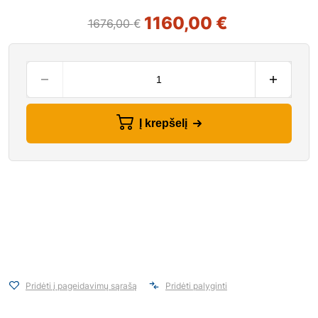
1160,00
€
1676,00
€
Į krepšelį
Pridėti į pageidavimų sąrašą
Pridėti palyginti