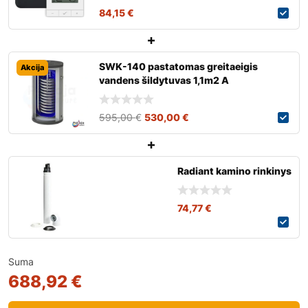
84,15
€
SWK-140 pastatomas greitaeigis
Akcija
vandens šildytuvas 1,1m2 A
595,00
€
530,00
€
Radiant kamino rinkinys
74,77
€
Suma
688,92 €