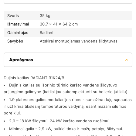
Svoris
35 kg
Išmatavimai
30,7 × 41 × 64,2 cm
Gamintojas
Radiant
Savybės
Atskirai montuojamas vandens šildytuvas
Aprašymas
Dujinis katilas RADIANT R1K24/B
Dujinis katilas su išorinio tūrinio karšto vandens šildytuvo
prijungimo galimybe (katilai jau sukomplektuoti su boilerio jutikliu).
1:9 platesnės galios moduliacijos ribos - sumažina dujų sąnaudas
ir užtikrina tikslesnį temperatūros valdymą, esant mažam šilumos
poreikiui.
2,9 – 18 kW šildymui, 24 kW karšto vandens ruošimui.
Minimali galia - 2,9 kW, puikiai tinka ir mažų patalpų šildymui.