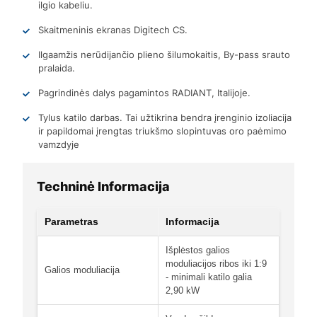
ilgio kabeliu.
Skaitmeninis ekranas Digitech CS.
Ilgaamžis nerūdijančio plieno šilumokaitis, By-pass srauto
pralaida.
Pagrindinės dalys pagamintos RADIANT, Italijoje.
Tylus katilo darbas. Tai užtikrina bendra įrenginio izoliacija
ir papildomai įrengtas triukšmo slopintuvas oro paėmimo
vamzdyje
Techninė Informacija
Parametras
Informacija
Išplėstos galios
moduliacijos ribos iki 1:9
Galios moduliacija
- minimali katilo galia
2,90 kW