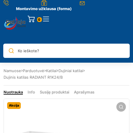
Montavimo užklausa (forma)
0
Ko ieškote?
Namuose
Parduotuvė
Katilai
Dujiniai katilai
Dujinis katilas RADIANT R1K24/B
Nuotrauka
Info
Susiję produktai
Aprašymas
Akcija