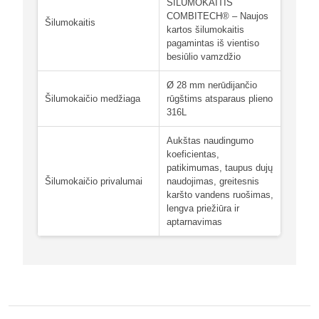
ŠILUMOKAITIS
COMBITECH® – Naujos
Šilumokaitis
kartos šilumokaitis
pagamintas iš vientiso
besiūlio vamzdžio
Ø 28 mm nerūdijančio
Šilumokaičio medžiaga
rūgštims atsparaus plieno
316L
Aukštas naudingumo
koeficientas,
patikimumas, taupus dujų
Šilumokaičio privalumai
naudojimas, greitesnis
karšto vandens ruošimas,
lengva priežiūra ir
aptarnavimas