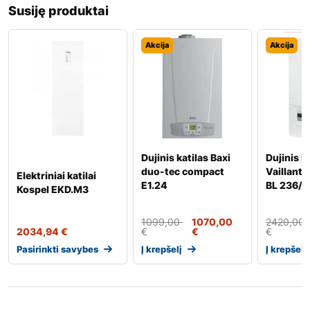
Susiję produktai
Akcija
Akcija
Dujinis katilas Baxi
Dujinis k
duo-tec compact
Vaillant
Elektriniai katilai
E1.24
BL 236/5
Kospel EKD.M3
1099,00
1070,00
2420,00
2034,94
€
€
€
€
Pasirinkti savybes
Į krepšelį
Į krepšelį