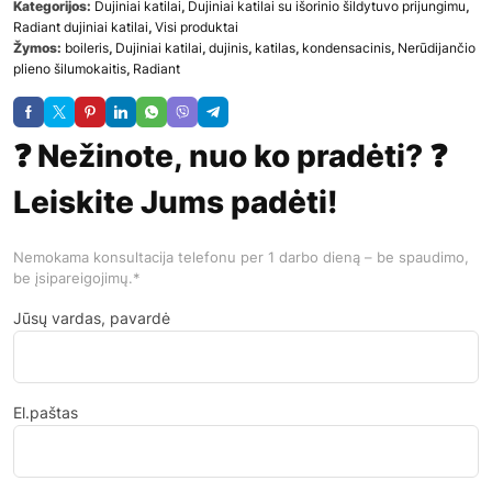
Kategorijos:
Dujiniai katilai
,
Dujiniai katilai su išorinio šildytuvo prijungimu
,
Radiant dujiniai katilai
,
Visi produktai
Žymos:
boileris
,
Dujiniai katilai
,
dujinis
,
katilas
,
kondensacinis
,
Nerūdijančio
plieno šilumokaitis
,
Radiant
❓ Nežinote, nuo ko pradėti? ❓
Leiskite Jums padėti!
Nemokama konsultacija telefonu per 1 darbo dieną – be spaudimo,
be įsipareigojimų.*
Jūsų vardas, pavardė
El.paštas