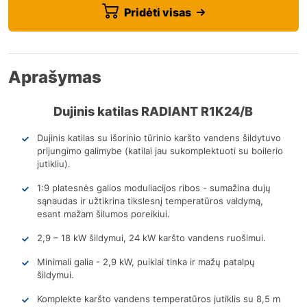
Pridėti visas
Aprašymas
Dujinis katilas RADIANT R1K24/B
Dujinis katilas su išorinio tūrinio karšto vandens šildytuvo
prijungimo galimybe (katilai jau sukomplektuoti su boilerio
jutikliu).
1:9 platesnės galios moduliacijos ribos - sumažina dujų
sąnaudas ir užtikrina tikslesnį temperatūros valdymą,
esant mažam šilumos poreikiui.
2,9 – 18 kW šildymui, 24 kW karšto vandens ruošimui.
Minimali galia - 2,9 kW, puikiai tinka ir mažų patalpų
šildymui.
Komplekte karšto vandens temperatūros jutiklis su 8,5 m