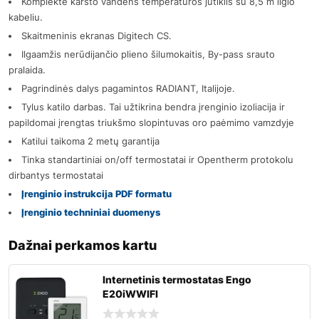
Komplekte karšto vandens temperatūros jutiklis su 8,5 m ilgio
kabeliu.
Skaitmeninis ekranas Digitech CS.
Ilgaamžis nerūdijančio plieno šilumokaitis, By-pass srauto
pralaida.
Pagrindinės dalys pagamintos RADIANT, Italijoje.
Tylus katilo darbas. Tai užtikrina bendra įrenginio izoliacija ir
papildomai įrengtas triukšmo slopintuvas oro paėmimo vamzdyje
Katilui taikoma 2 metų garantija
Tinka standartiniai on/off termostatai ir Opentherm protokolu
dirbantys termostatai
Įrenginio
instrukcija PDF formatu
Įrenginio techniniai duomenys
Dažnai perkamos kartu
Internetinis termostatas Engo
E20iWWIFI