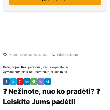
Pridėti į pageidavimų sąrašą
Pridėti palyginti
Kategorijos:
Rekuperatoriai
,
Req rekuperatoriai
Žymos:
entalpinis
,
rekuperatorius
,
šilumokaitis
❓ Nežinote, nuo ko pradėti? ❓
Leiskite Jums padėti!