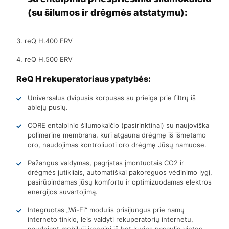
(su šilumos ir drėgmės atstatymu):
3. reQ H.400 ERV
4. reQ H.500 ERV
ReQ H rekuperatoriaus ypatybės:
Universalus dvipusis korpusas su prieiga prie filtrų iš
abiejų pusių.
CORE entalpinio šilumokaičio (pasirinktinai) su naujoviška
polimerine membrana, kuri atgauna drėgmę iš išmetamo
oro, naudojimas kontroliuoti oro drėgmę Jūsų namuose.
Pažangus valdymas, pagrįstas įmontuotais CO2 ir
drėgmės jutikliais, automatiškai pakoreguos vėdinimo lygį,
pasirūpindamas jūsų komfortu ir optimizuodamas elektros
energijos suvartojimą.
Integruotas „Wi-Fi“ modulis prisijungus prie namų
interneto tinklo, leis valdyti rekuperatorių internetu,
naudojant mobilųjį įrenginį iš bet kurios pasaulio vietos.