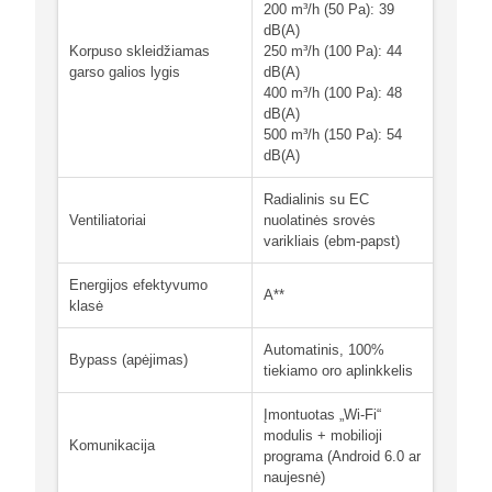
200 m³/h (50 Pa): 39
dB(A)
Korpuso skleidžiamas
250 m³/h (100 Pa): 44
garso galios lygis
dB(A)
400 m³/h (100 Pa): 48
dB(A)
500 m³/h (150 Pa): 54
dB(A)
Radialinis su EC
Ventiliatoriai
nuolatinės srovės
varikliais (ebm-papst)
Energijos efektyvumo
A**
klasė
Automatinis, 100%
Bypass (apėjimas)
tiekiamo oro aplinkkelis
Įmontuotas „Wi-Fi“
modulis + mobilioji
Komunikacija
programa (Android 6.0 ar
naujesnė)