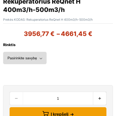
Rekuperatorius ReQnet H
400m3/h-500m3/h
Prekės KODAS:
Rekuperatorius ReQnet H 400m3/h-500m3/h
3956,77
€
–
4661,45
€
Rinktis
Į krepšelį