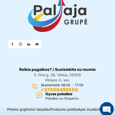
Reikia pagalbos? / Susisiekite su mumis
S. Fino g. 2B, Vilnius, 09305
Vilniaus m. sav.
Skambinkite 08:00 - 17:00
+37069498550
Gyvas pokalbis
Pokalbis su Ekspertu
Pirkimo grąžinimo taisyklės
Privatumo politika
Apie mus
Kontaktai