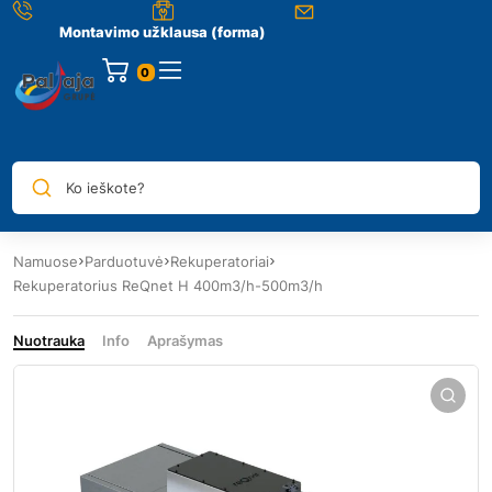
Montavimo užklausa (forma)
0
Ko ieškote?
Namuose
Parduotuvė
Rekuperatoriai
Rekuperatorius ReQnet H 400m3/h-500m3/h
Nuotrauka
Info
Aprašymas