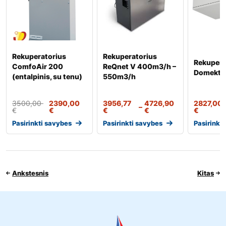
Rekuperatorius
Rekuperatorius
Rekupera
ComfoAir 200
ReQnet V 400m3/h –
Domekt R
(entalpinis, su tenu)
550m3/h
3500,00
2390,00
3956,77
4726,90
2827,00
–
€
€
€
€
€
Pasirinkti savybes
Pasirinkti savybes
Pasirinkt
Ankstesnis
Kitas