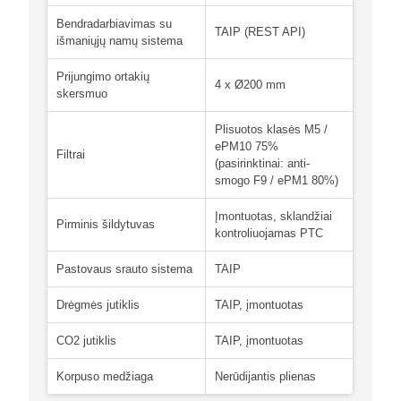
Bendradarbiavimas su
TAIP (REST API)
išmaniųjų namų sistema
Prijungimo ortakių
4 x Ø200 mm
skersmuo
Plisuotos klasės M5 /
ePM10 75%
Filtrai
(pasirinktinai: anti-
smogo F9 / ePM1 80%)
Įmontuotas, sklandžiai
Pirminis šildytuvas
kontroliuojamas PTC
Pastovaus srauto sistema
TAIP
Drėgmės jutiklis
TAIP, įmontuotas
CO2 jutiklis
TAIP, įmontuotas
Korpuso medžiaga
Nerūdijantis plienas