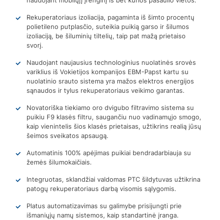
Rekuperatoriaus izoliacija, pagaminta iš šimto procentų
polietileno putplasčio, suteikia puikią garso ir šilumos
izoliaciją, be šiluminių tiltelių, taip pat mažą prietaiso
svorį.
Naudojant naujausius technologinius nuolatinės srovės
variklius iš Vokietijos kompanijos EBM-Papst kartu su
nuolatinio srauto sistema yra mažos elektros energijos
sąnaudos ir tylus rekuperatoriaus veikimo garantas.
Novatoriška tiekiamo oro dvigubo filtravimo sistema su
puikiu F9 klasės filtru, saugančiu nuo vadinamųjo smogo,
kaip vienintelis šios klasės prietaisas, užtikrins realią jūsų
šeimos sveikatos apsaugą.
Automatinis 100% apėjimas puikiai bendradarbiauja su
žemės šilumokaičiais.
Integruotas, sklandžiai valdomas PTC šildytuvas užtikrina
patogų rekuperatoriaus darbą visomis sąlygomis.
Platus automatizavimas su galimybe prisijungti prie
išmaniųjų namų sistemos, kaip standartinė įranga.