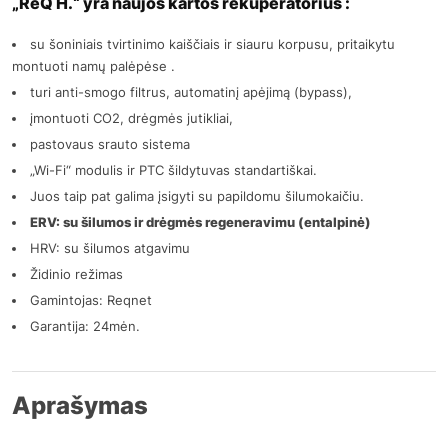
„ReQ H.“ yra naujos kartos rekuperatorius :
su šoniniais tvirtinimo kaiščiais ir siauru korpusu, pritaikytu
montuoti namų palėpėse .
turi anti-smogo filtrus, automatinį apėjimą (bypass),
įmontuoti CO2, drėgmės jutikliai,
pastovaus srauto sistema
„Wi-Fi“ modulis ir PTC šildytuvas standartiškai.
Juos taip pat galima įsigyti su papildomu šilumokaičiu.
ERV: su šilumos ir drėgmės regeneravimu (entalpinė)
HRV: su šilumos atgavimu
Židinio režimas
Gamintojas: Reqnet
Garantija: 24mėn.
Aprašymas