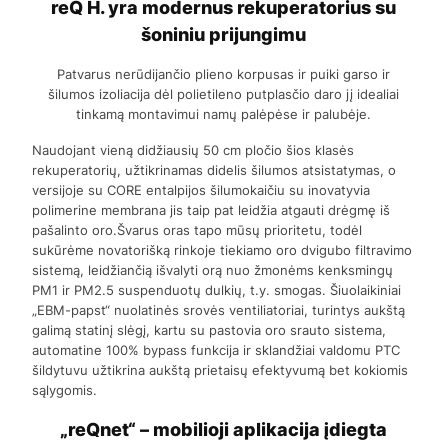
reQ H. yra modernus rekuperatorius su
šoniniu prijungimu
Patvarus nerūdijančio plieno korpusas ir puiki garso ir
šilumos izoliacija dėl polietileno putplasčio daro jį idealiai
tinkamą montavimui namų palėpėse ir palubėje.
Naudojant vieną didžiausių 50 cm pločio šios klasės
rekuperatorių, užtikrinamas didelis šilumos atsistatymas, o
versijoje su CORE entalpijos šilumokaičiu su inovatyvia
polimerine membrana jis taip pat leidžia atgauti drėgmę iš
pašalinto oro.Švarus oras tapo mūsų prioritetu, todėl
sukūrėme novatorišką rinkoje tiekiamo oro dvigubo filtravimo
sistemą, leidžiančią išvalyti orą nuo žmonėms kenksmingų
PM1 ir PM2.5 suspenduotų dulkių, t.y. smogas. Šiuolaikiniai
„EBM-papst“ nuolatinės srovės ventiliatoriai, turintys aukštą
galimą statinį slėgį, kartu su pastovia oro srauto sistema,
automatine 100% bypass funkcija ir sklandžiai valdomu PTC
šildytuvu užtikrina aukštą prietaisų efektyvumą bet kokiomis
sąlygomis.
„reQnet“ – mobilioji aplikacija įdiegta