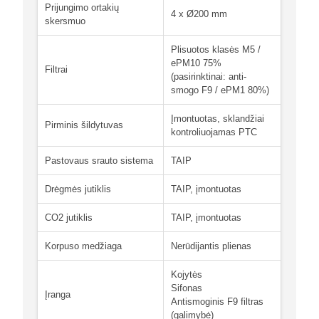
Prijungimo ortakių
4 x Ø200 mm
skersmuo
Plisuotos klasės M5 /
ePM10 75%
Filtrai
(pasirinktinai: anti-
smogo F9 / ePM1 80%)
Įmontuotas, sklandžiai
Pirminis šildytuvas
kontroliuojamas PTC
Pastovaus srauto sistema
TAIP
Drėgmės jutiklis
TAIP, įmontuotas
CO2 jutiklis
TAIP, įmontuotas
Korpuso medžiaga
Nerūdijantis plienas
Kojytės
Sifonas
Įranga
Antismoginis F9 filtras
(galimybė)