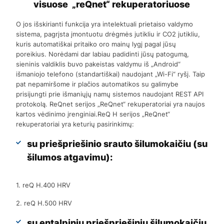
visuose „reQnet“ rekuperatoriuose
O jos išskirianti funkcija yra intelektuali prietaiso valdymo
sistema, pagrįsta įmontuotu drėgmės jutikliu ir CO2 jutikliu,
kuris automatiškai pritaiko oro mainų lygį pagal jūsų
poreikius. Norėdami dar labiau padidinti jūsų patogumą,
sieninis valdiklis buvo pakeistas valdymu iš „Android“
išmaniojo telefono (standartiškai) naudojant „Wi-Fi“ ryšį. Taip
pat nepamiršome ir plačios automatikos su galimybe
prisijungti prie išmaniųjų namų sistemos naudojant REST API
protokolą. ReQnet serijos „ReQnet“ rekuperatoriai yra naujos
kartos vėdinimo įrenginiai.ReQ H serijos „ReQnet“
rekuperatoriai yra keturių pasirinkimų:
su priešpriešinio srauto šilumokaičiu (su
šilumos atgavimu):
1. reQ H.400 HRV
2. reQ H.500 HRV
su entalpiniu priešpriešiniu šilumokaičiu