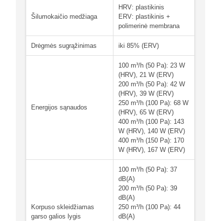
HRV: plastikinis
Šilumokaičio medžiaga
ERV: plastikinis +
polimerinė membrana
Drėgmės sugrąžinimas
iki 85% (ERV)
100 m³/h (50 Pa): 23 W
(HRV), 21 W (ERV)
200 m³/h (50 Pa): 42 W
(HRV), 39 W (ERV)
250 m³/h (100 Pa): 68 W
Energijos sąnaudos
(HRV), 65 W (ERV)
400 m³/h (100 Pa): 143
W (HRV), 140 W (ERV)
400 m³/h (150 Pa): 170
W (HRV), 167 W (ERV)
100 m³/h (50 Pa): 37
dB(A)
200 m³/h (50 Pa): 39
dB(A)
Korpuso skleidžiamas
250 m³/h (100 Pa): 44
garso galios lygis
dB(A)