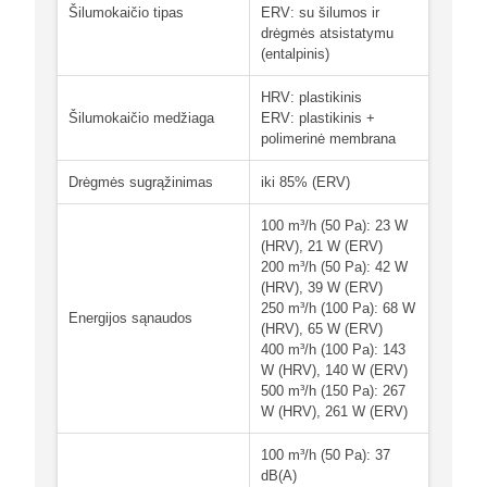
Šilumokaičio tipas
ERV: su šilumos ir
drėgmės atsistatymu
(entalpinis)
HRV: plastikinis
Šilumokaičio medžiaga
ERV: plastikinis +
polimerinė membrana
Drėgmės sugrąžinimas
iki 85% (ERV)
100 m³/h (50 Pa): 23 W
(HRV), 21 W (ERV)
200 m³/h (50 Pa): 42 W
(HRV), 39 W (ERV)
250 m³/h (100 Pa): 68 W
Energijos sąnaudos
(HRV), 65 W (ERV)
400 m³/h (100 Pa): 143
W (HRV), 140 W (ERV)
500 m³/h (150 Pa): 267
W (HRV), 261 W (ERV)
100 m³/h (50 Pa): 37
dB(A)