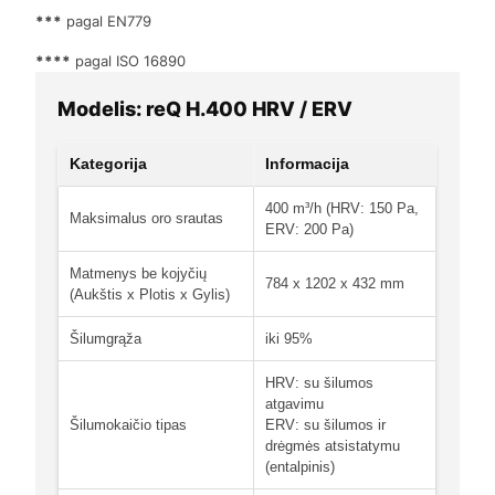
***
pagal EN779
****
pagal ISO 16890
Modelis: reQ H.400 HRV / ERV
Kategorija
Informacija
400 m³/h (HRV: 150 Pa,
Maksimalus oro srautas
ERV: 200 Pa)
Matmenys be kojyčių
784 x 1202 x 432 mm
(Aukštis x Plotis x Gylis)
Šilumgrąža
iki 95%
HRV: su šilumos
atgavimu
Šilumokaičio tipas
ERV: su šilumos ir
drėgmės atsistatymu
(entalpinis)