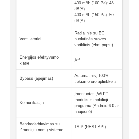
400 m³/h (100 Pa): 48
dB(A)
400 m³/h (150 Pa): 50
dB(A)
Radialinis su EC
Ventiliatoriai
nuolatinės srovės
varikliais (ebm-papst)
Energijos efektyvumo
A**
klasė
Automatinis, 100%
Bypass (apėjimas)
tiekiamo oro aplinkkelis
Įmontuotas „Wi-Fi“
modulis + mobilioji
Komunikacija
programa (Android 6.0 ar
naujesnė)
Bendradarbiavimas su
TAIP (REST API)
išmaniųjų namų sistema