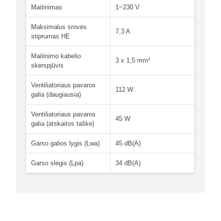
Maitinimas
1~230 V
Maksimalus srovės
7,3 A
stiprumas HE
Maitinimo kabelio
3 x 1,5 mm²
skerspjūvis
Ventiliatoriaus pavaros
112 W
galia (daugiausia)
Ventiliatoriaus pavaros
45 W
galia (atskaitos taške)
Garso galios lygis (Lwa)
45 dB(A)
Garso slėgis (Lpa)
34 dB(A)