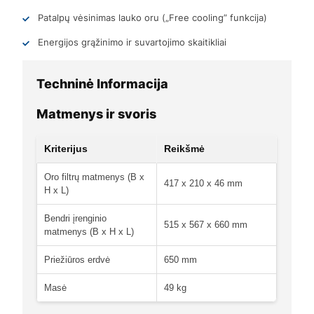
Patalpų vėsinimas lauko oru („Free cooling” funkcija)
Energijos grąžinimo ir suvartojimo skaitikliai
Techninė Informacija
Matmenys ir svoris
Kriterijus
Reikšmė
Oro filtrų matmenys (B x
417 x 210 x 46 mm
H x L)
Bendri įrenginio
515 x 567 x 660 mm
matmenys (B x H x L)
Priežiūros erdvė
650 mm
Masė
49 kg