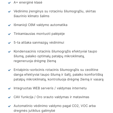
A+ energinė klasė
Vėdinimo įrenginys su rotaciniu šilumogrąžiu, skirtas
šiaurinio klimato šalims
Išmanioji C6M valdymo automatika
Tinkamiausias montuoti palėpėje
5-ta atšaka sanmazgų vėdinimui
Kondensacinis rotacinis šilumogrąžis efektyviai taupo
šilumą, palaiko optimalų patalpų mikroklimatą,
regeneruoja drėgmę žiemą
Entalpinis-sorbcinis rotacinis šilumogrąžis su ceolitine
danga efektyviai taupo šilumą ir šaltį, palaiko komfortišką
patalpų mikroklimatą, kontroliuoja drėgmę žiemą ir vasarą
Integruotas WEB serveris / valdymas internetu
CAV funkcija / Oro srauto valdymas ir matavimas
Automatinio vėdinimo valdymo pagal CO2, VOC arba
dregmės jutiklius galimybė