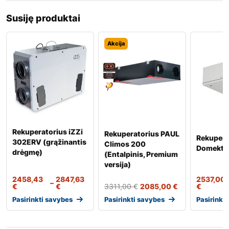
Susiję produktai
Akcija
Rekuperatorius iZZi
Rekuperatorius PAUL
Rekupera
302ERV (grąžinantis
Climos 200
Domekt R
drėgmę)
(Entalpinis, Premium
versija)
2458,43
2847,63
2537,00
–
€
€
3311,00
€
2085,00
€
€
Pasirinkti savybes
Pasirinkti savybes
Pasirinkt