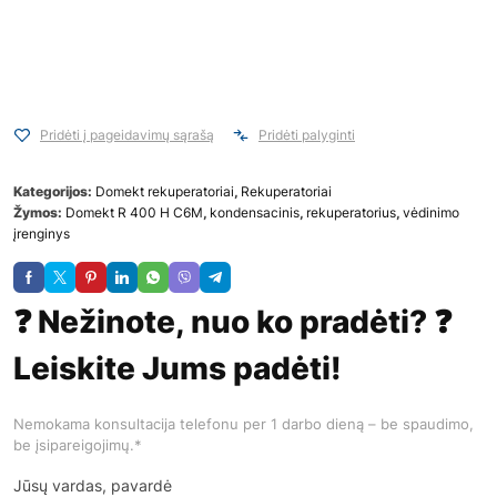
Pridėti į pageidavimų sąrašą
Pridėti palyginti
Kategorijos:
Domekt rekuperatoriai
,
Rekuperatoriai
Žymos:
Domekt R 400 H C6M
,
kondensacinis
,
rekuperatorius
,
vėdinimo
įrenginys
❓ Nežinote, nuo ko pradėti? ❓
Leiskite Jums padėti!
Nemokama konsultacija telefonu per 1 darbo dieną – be spaudimo,
be įsipareigojimų.*
Jūsų vardas, pavardė