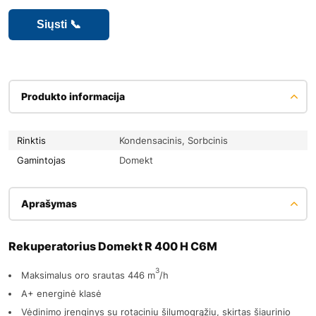
Produkto informacija
Rinktis
Kondensacinis, Sorbcinis
Gamintojas
Domekt
Aprašymas
Rekuperatorius Domekt R 400 H C6M
3
Maksimalus oro srautas 446 m
/h
A+ energinė klasė
Vėdinimo įrenginys su rotaciniu šilumogrąžiu, skirtas šiaurinio