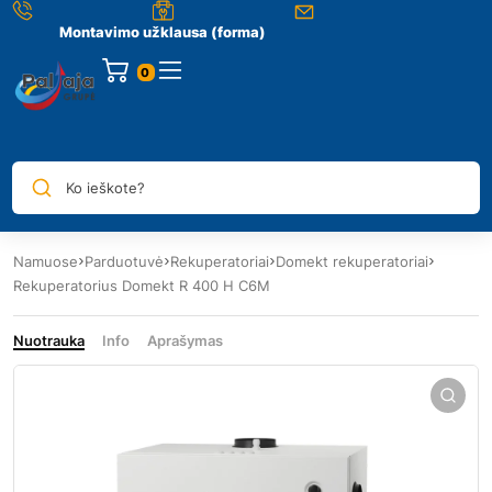
Montavimo užklausa (forma)
0
Ko ieškote?
Namuose
Parduotuvė
Rekuperatoriai
Domekt rekuperatoriai
Rekuperatorius Domekt R 400 H C6M
Nuotrauka
Info
Aprašymas