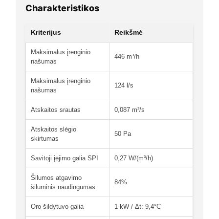
Charakteristikos
Kriterijus
Reikšmė
Maksimalus įrenginio
446 m³/h
našumas
Maksimalus įrenginio
124 l/s
našumas
Atskaitos srautas
0,087 m³/s
Atskaitos slėgio
50 Pa
skirtumas
Savitoji įėjimo galia SPI
0,27 W/(m³/h)
Šilumos atgavimo
84%
šiluminis naudingumas
Oro šildytuvo galia
1 kW / Δt: 9,4°C