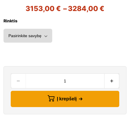
3153,00
€
–
3284,00
€
Rinktis
Į krepšelį