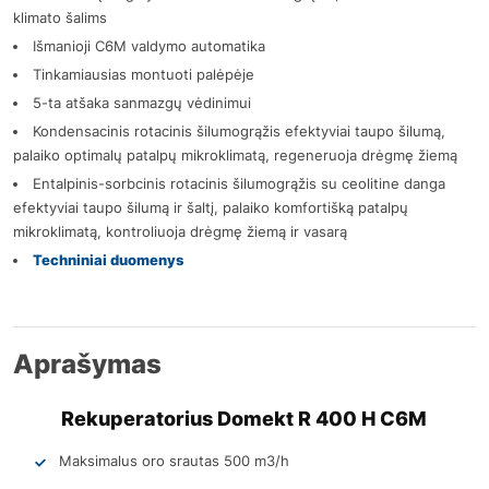
klimato šalims
Išmanioji C6M valdymo automatika
Tinkamiausias montuoti palėpėje
5-ta atšaka sanmazgų vėdinimui
Kondensacinis rotacinis šilumogrąžis efektyviai taupo šilumą,
palaiko optimalų patalpų mikroklimatą, regeneruoja drėgmę žiemą
Entalpinis-sorbcinis rotacinis šilumogrąžis su ceolitine danga
efektyviai taupo šilumą ir šaltį, palaiko komfortišką patalpų
mikroklimatą, kontroliuoja drėgmę žiemą ir vasarą
Techniniai duomenys
Aprašymas
Rekuperatorius Domekt R 400 H C6M
Maksimalus oro srautas 500 m3/h