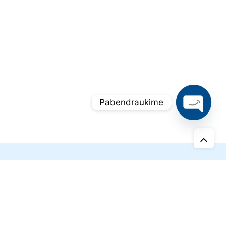
Pabendraukime
O
p
e
n
c
h
a
t
y