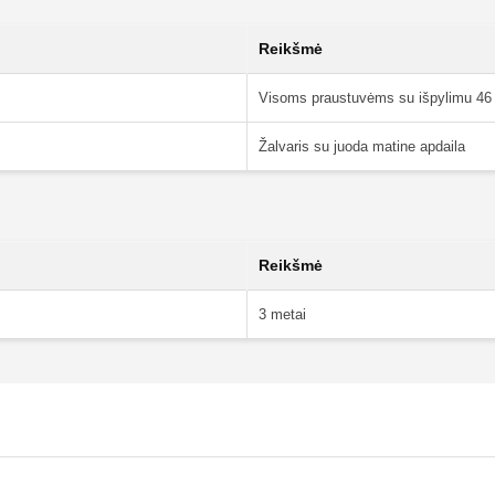
Reikšmė
Visoms praustuvėms su išpylimu 4
Žalvaris su juoda matine apdaila
Reikšmė
3 metai