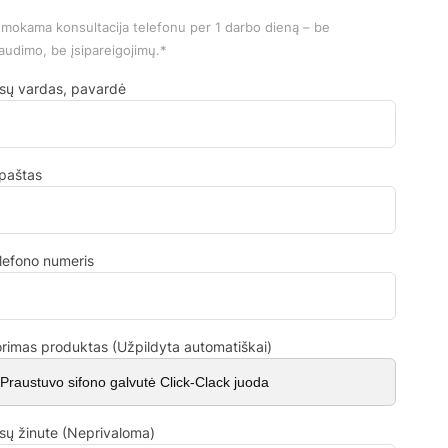
mokama konsultacija telefonu per 1 darbo dieną – be
audimo, be įsipareigojimų.*
sų vardas, pavardė
.paštas
lefono numeris
rimas produktas (Užpildyta automatiškai)
sų žinute (Neprivaloma)