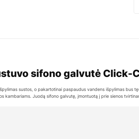
stuvo sifono galvutė Click-
špylimas sustos, o pakartotinai paspaudus vandens išpylimas bus tęs
os kambariams. Juodą sifono galvutę, įmontuotą į prie sienos tvirti