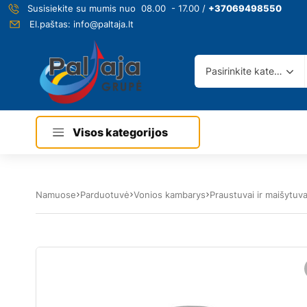
Susisiekite su mumis nuo 08.00 - 17.00 /
+37069498550
El.paštas:
info@paltaja.lt
Pasirinkite kategoriją
Visos kategorijos
Namuose
Parduotuvė
Vonios kambarys
Praustuvai ir maišytuva