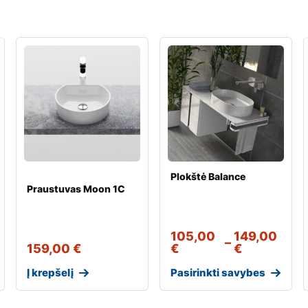
Plokštė Balance
Praustuvas Moon 1C
105,00
149,00
–
159,00
€
€
€
Į krepšelį
Pasirinkti savybes