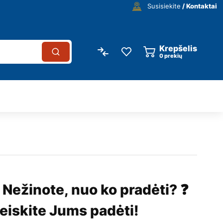
Susisiekite
/ Kontaktai
Krepšelis
0
prekių
 Nežinote, nuo ko pradėti? ❓
eiskite Jums padėti!