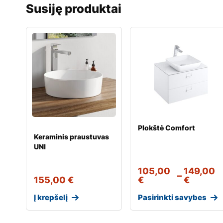
Susiję produktai
Plokštė Comfort
Keraminis praustuvas
UNI
105,00
149,00
–
155,00
€
€
€
Į krepšelį
Pasirinkti savybes