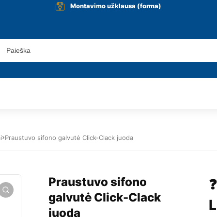
Montavimo užklausa (forma)
i
Praustuvo sifono galvutė Click-Clack juoda
Praustuvo sifono
❓
galvutė Click-Clack
L
juoda