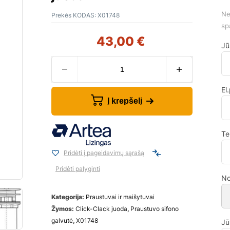
Ne
Prekės KODAS:
X01748
sp
43,00
€
Jū
El
Į krepšelį
Te
Pridėti į pageidavimų sąrašą
Pridėti palyginti
No
Kategorija:
Praustuvai ir maišytuvai
Žymos:
Click-Clack juoda
,
Praustuvo sifono
galvutė
,
X01748
Jū