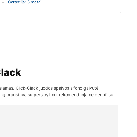
Garantija: 3 metai
Clack
iamas. Click-Clack juodos spalvos sifono galvutė
namą praustuvą su persipylimu, rekomenduojame derinti su