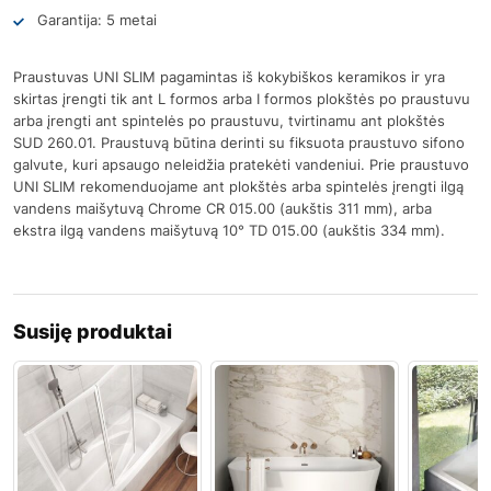
Garantija: 5 metai
Praustuvas UNI SLIM pagamintas iš kokybiškos keramikos ir yra
skirtas įrengti tik ant L formos arba I formos plokštės po praustuvu
arba įrengti ant spintelės po praustuvu, tvirtinamu ant plokštės
SUD 260.01. Praustuvą būtina derinti su fiksuota praustuvo sifono
galvute, kuri apsaugo neleidžia pratekėti vandeniui. Prie praustuvo
UNI SLIM rekomenduojame ant plokštės arba spintelės įrengti ilgą
vandens maišytuvą Chrome CR 015.00 (aukštis 311 mm), arba
ekstra ilgą vandens maišytuvą 10° TD 015.00 (aukštis 334 mm).
Susiję produktai