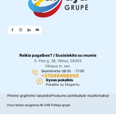
Reikia pagalbos? / Susisiekite su mumis
S. Fino g. 2B, Vilnius, 09305
Vilniaus m. sav.
Skambinkite 08:00 - 17:00
+37069498550
Gyvas pokalbis
Pokalbis su Ekspertu
Pirkimo grąžinimo taisyklės
Privatumo politika
Apie mus
Kontaktai
Visos teisės saugomos © UAB Paltaja grupė