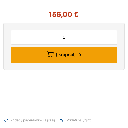
155,00
€
Į krepšelį
Pridėti į pageidavimų sąrašą
Pridėti palyginti