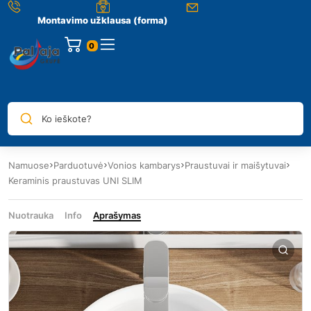
Montavimo užklausa (forma)
0
Ko ieškote?
Namuose
Parduotuvė
Vonios kambarys
Praustuvai ir maišytuvai
Keraminis praustuvas UNI SLIM
Nuotrauka
Info
Aprašymas