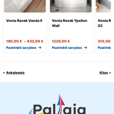
Vonia Ravak Vanda II
Vonia Ravak Ypsilon
Vonia Ra
Wall
02
190,00
€
–
432,00
€
1229,00
€
310,00
€
Pasirinkti savybes
Pasirinkti savybes
Pasirinkt
Ankstesnis
Kitas