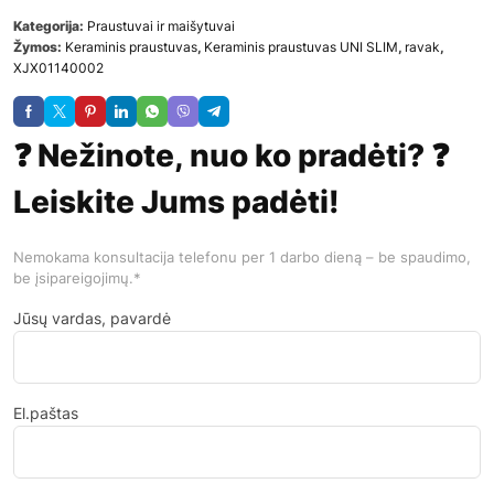
Kategorija:
Praustuvai ir maišytuvai
Žymos:
Keraminis praustuvas
,
Keraminis praustuvas UNI SLIM
,
ravak
,
XJX01140002
❓ Nežinote, nuo ko pradėti? ❓
Leiskite Jums padėti!
Nemokama konsultacija telefonu per 1 darbo dieną – be spaudimo,
be įsipareigojimų.*
Jūsų vardas, pavardė
El.paštas