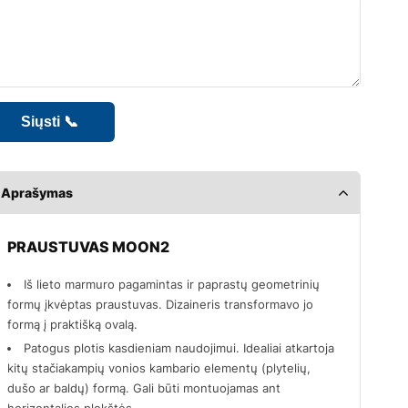
Aprašymas
PRAUSTUVAS MOON2
Iš lieto marmuro pagamintas ir paprastų geometrinių
formų įkvėptas praustuvas. Dizaineris transformavo jo
formą į praktišką ovalą.
Patogus plotis kasdieniam naudojimui. Idealiai atkartoja
kitų stačiakampių vonios kambario elementų (plytelių,
dušo ar baldų) formą. Gali būti montuojamas ant
horizontalios plokštės.