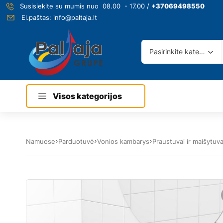
Susisiekite su mumis nuo 08.00 - 17.00 /
+37069498550
El.paštas:
info@paltaja.lt
Pasirinkite kategoriją
Visos kategorijos
Namuose
Parduotuvė
Vonios kambarys
Praustuvai ir maišytuva