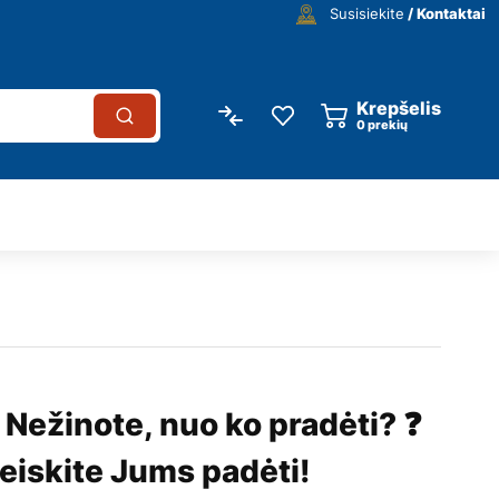
Susisiekite
/ Kontaktai
Krepšelis
0
prekių
 Nežinote, nuo ko pradėti? ❓
eiskite Jums padėti!