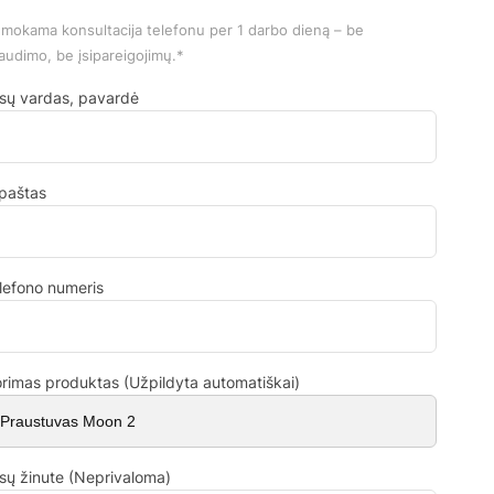
mokama konsultacija telefonu per 1 darbo dieną – be
audimo, be įsipareigojimų.*
sų vardas, pavardė
.paštas
lefono numeris
rimas produktas (Užpildyta automatiškai)
sų žinute (Neprivaloma)