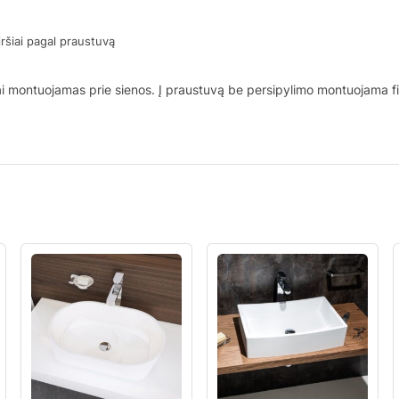
iršiai pagal praustuvą
ai montuojamas prie sienos. Į praustuvą be persipylimo montuojama fi