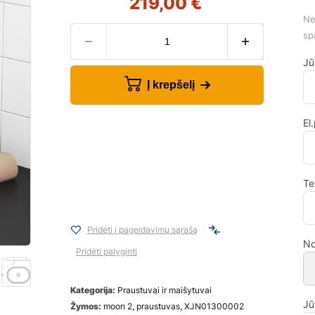
219,00
€
Ne
sp
Jū
Į krepšelį
El
Te
Pridėti į pageidavimų sąrašą
No
Pridėti palyginti
Kategorija:
Praustuvai ir maišytuvai
Jū
Žymos:
moon 2
,
praustuvas
,
XJN01300002