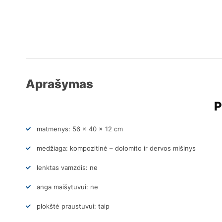
Aprašymas
P
matmenys: 56 x 40 x 12 cm
medžiaga: kompozitinė – dolomito ir dervos mišinys
lenktas vamzdis: ne
anga maišytuvui: ne
plokštė praustuvui: taip