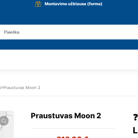
Montavimo užklausa (forma)
i
Praustuvas Moon 2
Praustuvas Moon 2
❓
L