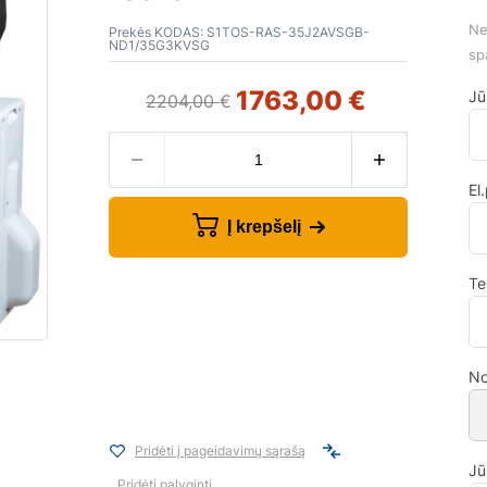
Ne
Prekės KODAS:
S1TOS-RAS-35J2AVSGB-
ND1/35G3KVSG
sp
1763,00
€
Jū
2204,00
€
El
Į krepšelį
Te
No
Pridėti į pageidavimų sąrašą
Jū
Pridėti palyginti