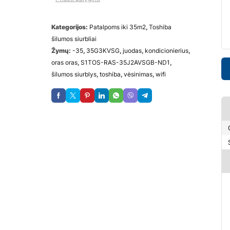
Kategorijos:
Patalpoms iki 35m2
,
Toshiba
šilumos siurbliai
Žymų:
-35
,
35G3KVSG
,
juodas
,
kondicionierius
,
oras oras
,
S1TOS-RAS-35J2AVSGB-ND1
,
šilumos siurblys
,
toshiba
,
vėsinimas
,
wifi