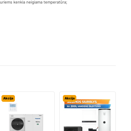
 kuriems kenkia neigiama temperatūra;
Akcija
Akcija