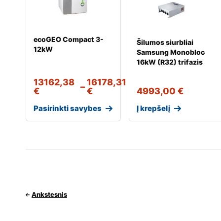
ecoGEO Compact 3-
Šilumos siurbliai
12kW
Samsung Monobloc
16kW (R32) trifazis
13162,38
16178,31
–
€
€
4993,00
€
Pasirinkti savybes
Į krepšelį
Ankstesnis