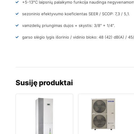
+5-13°C laipsnių palaikymo funkcija naudinga negyvenamoms p
sezoninio efektyvumo koeficientas SEER / SCOP: 7,3 / 5,1.
vamzdelių priungimas dujos + skystis: 3/8″ + 1/4″.
garso slėgio lygis išorinio / vidinio bloko: 48 (42) dB(A) / 45
Susiję produktai