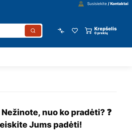
Susisiekite
/ Kontaktai
Krepšelis
0
prekių
 Nežinote, nuo ko pradėti? ❓
eiskite Jums padėti!