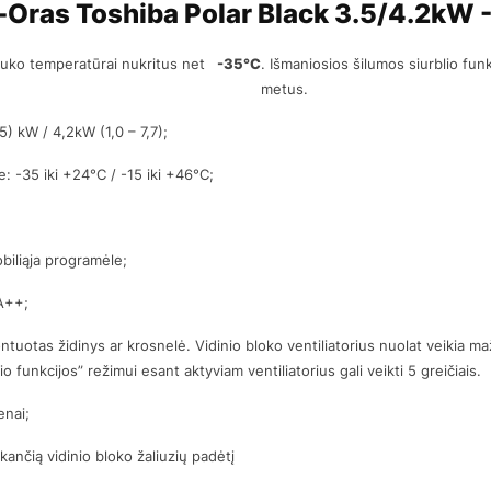
-Oras Toshiba Polar Black 3.5/4.2kW 
lauko temperatūrai nukritus net
-35°C
. Išmaniosios šilumos siurblio funk
metus.
5) kW / 4,2kW (1,0 – 7,7);
: -35 iki +24°C / -15 iki +46°C;
obiliąja programėle;
A++;
ntuotas židinys ar krosnelė. Vidinio bloko ventiliatorius nuolat veikia maž
 funkcijos” režimui esant aktyviam ventiliatorius gali veikti 5 greičiais.
enai;
inkančią vidinio bloko žaliuzių padėtį