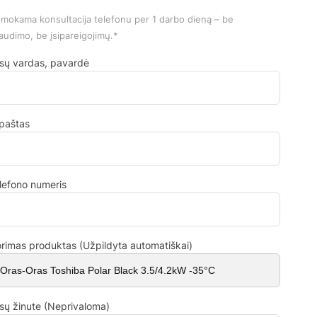
mokama konsultacija telefonu per 1 darbo dieną – be
audimo, be įsipareigojimų.*
sų vardas, pavardė
.paštas
lefono numeris
rimas produktas (Užpildyta automatiškai)
sų žinute (Neprivaloma)