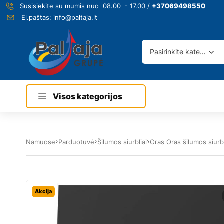
Susisiekite su mumis nuo 08.00 - 17.00 /
+37069498550
El.paštas:
info@paltaja.lt
Pasirinkite kategoriją
Visos kategorijos
Namuose
Parduotuvė
Šilumos siurbliai
Oras Oras šilumos siurbl
Akcija