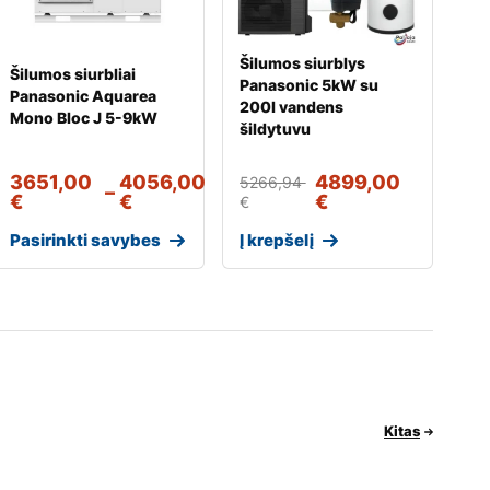
Šilumos siurblys
Šilumos siurbliai
Panasonic 5kW su
Panasonic Aquarea
200l vandens
Mono Bloc J 5-9kW
šildytuvu
3651,00
4056,00
4899,00
5266,94
–
€
€
€
€
Pasirinkti savybes
Į krepšelį
Kitas