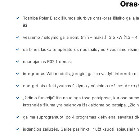
Oras
Toshiba Polar Black šilumos siurblys oras-oras išlaiko galią 
iki
vėsinimo / šildymo galia nom. (min – maks.): 3,5 kW (1,3 – 4,
darbinės lauko temperatūros ribos šildymo / vėsinimo režime
naudojamas R32 freonas;
integruotas Wifi modulis, įrenginį galima valdyti internetu m
energetinis efektyvumas šildymo / vėsinimo režime: A+++/
„židinio funkcija” itin naudinga tose patalpose, kuriose sumo
krosnelės šiluma yra palengva išsklaidoma po patalpą. „Židinio
galima suprogramuoti po 4 programas kiekvienai savaitės di
judančios žaliuzės. Galite pasirinkti ir užfiksuoti labiausiai t