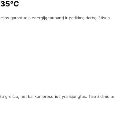
-35°C
cijos garantuoja energiją taupantį ir patikimą darbą ištisus
u greičiu, net kai kompresorius yra išjungtas. Taip židinio ar