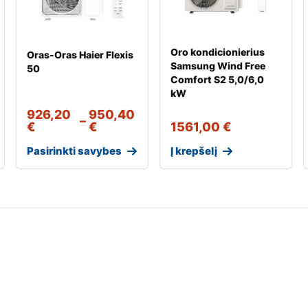
Oro kondicionierius
Oras-Oras Haier Flexis
Samsung Wind Free
50
Comfort S2 5,0/6,0
kW
926,20
950,40
–
€
€
1561,00
€
Pasirinkti savybes
Į krepšelį