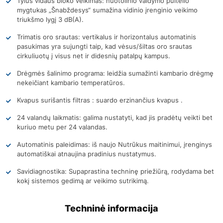
Tylus vidaus bloko veikimas: nuotolinio valdymo pultelio
mygtukas „Šnabždesys“ sumažina vidinio įrenginio veikimo
triukšmo lygį 3 dB(A).
Trimatis oro srautas: vertikalus ir horizontalus automatinis
pasukimas yra sujungti taip, kad vėsus/šiltas oro srautas
cirkuliuotų į visus net ir didesnių patalpų kampus.
Drėgmės šalinimo programa: leidžia sumažinti kambario drėgmę
nekeičiant kambario temperatūros.
Kvapus surišantis filtras : suardo erzinančius kvapus .
24 valandų laikmatis: galima nustatyti, kad jis pradėtų veikti bet
kuriuo metu per 24 valandas.
Automatinis paleidimas: iš naujo Nutrūkus maitinimui, įrenginys
automatiškai atnaujina pradinius nustatymus.
Savidiagnostika: Supaprastina techninę priežiūrą, rodydama bet
kokį sistemos gedimą ar veikimo sutrikimą.
Techninė informacija