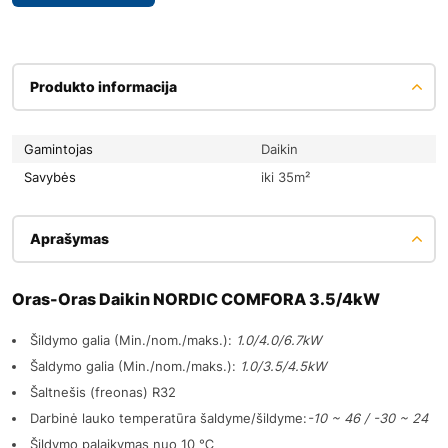
Produkto informacija
Gamintojas
Daikin
Savybės
iki 35m²
Aprašymas
Oras-Oras Daikin NORDIC COMFORA 3.5/4kW
Šildymo galia (Min./nom./maks.):
1.0/4.0/6.7kW
Šaldymo galia (Min./nom./maks.):
1.0/3.5/4.5kW
Šaltnešis (freonas) R32
Darbinė lauko temperatūra šaldyme/šildyme:
-10 ~ 46 / -30 ~ 24
Šildymo palaikymas nuo 10 ℃