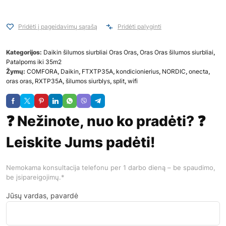
Pridėti į pageidavimų sąrašą
Pridėti palyginti
Kategorijos:
Daikin šilumos siurbliai Oras Oras
,
Oras Oras šilumos siurbliai
,
Patalpoms iki 35m2
Žymų:
COMFORA
,
Daikin
,
FTXTP35A
,
kondicionierius
,
NORDIC
,
onecta
,
oras oras
,
RXTP35A
,
šilumos siurblys
,
split
,
wifi
❓ Nežinote, nuo ko pradėti? ❓
Leiskite Jums padėti!
Nemokama konsultacija telefonu per 1 darbo dieną – be spaudimo,
be įsipareigojimų.*
Jūsų vardas, pavardė