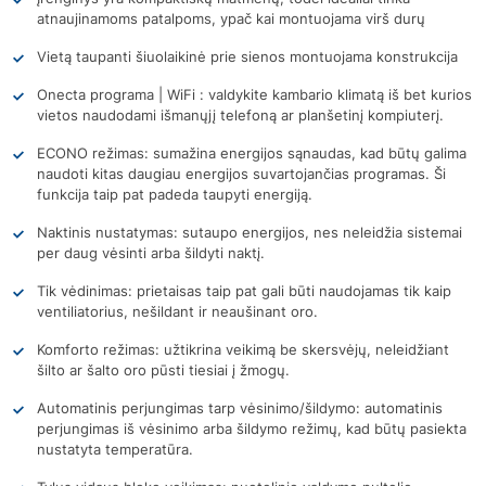
atnaujinamoms patalpoms, ypač kai montuojama virš durų
Vietą taupanti šiuolaikinė prie sienos montuojama konstrukcija
Onecta programa | WiFi : valdykite kambario klimatą iš bet kurios
vietos naudodami išmanųjį telefoną ar planšetinį kompiuterį.
ECONO režimas: sumažina energijos sąnaudas, kad būtų galima
naudoti kitas daugiau energijos suvartojančias programas. Ši
funkcija taip pat padeda taupyti energiją.
Naktinis nustatymas: sutaupo energijos, nes neleidžia sistemai
per daug vėsinti arba šildyti naktį.
Tik vėdinimas: prietaisas taip pat gali būti naudojamas tik kaip
ventiliatorius, nešildant ir neaušinant oro.
Komforto režimas: užtikrina veikimą be skersvėjų, neleidžiant
šilto ar šalto oro pūsti tiesiai į žmogų.
Automatinis perjungimas tarp vėsinimo/šildymo: automatinis
perjungimas iš vėsinimo arba šildymo režimų, kad būtų pasiekta
nustatyta temperatūra.