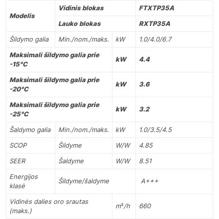
Vidinis
blokas
FTXTP35A
Modelis
Lauko
blokas
RXTP35A
Šildymo galia
Min./nom./maks.
kW
1.0/4.0/6.7
Maksimali šildymo galia prie
kW
4.4
-15°C
Maksimali šildymo galia prie
kW
3.6
-20°C
Maksimali šildymo galia prie
kW
3.2
-25°C
Šaldymo galia
Min./nom./maks.
kW
1.0/3.5/4.5
SCOP
Šildyme
W/W
4.85
SEER
Šaldyme
W/W
8.51
Energijos
Šildyme/šaldyme
A+++
klasė
Vidinės dalies oro srautas
m
³
/h
660
(maks.)