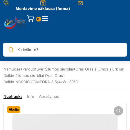
Montavimo užklausa (forma)
0
Ko ieškote?
Namuose
Parduotuvė
Šilumos siurbliai
Oras Oras šilumos siurbliai
Daikin šilumos siurbliai Oras Oras
Daikin NORDIC COMFORA 3.5/4kW -30°C
Nuotrauka
Info
Aprašymas
Akcija