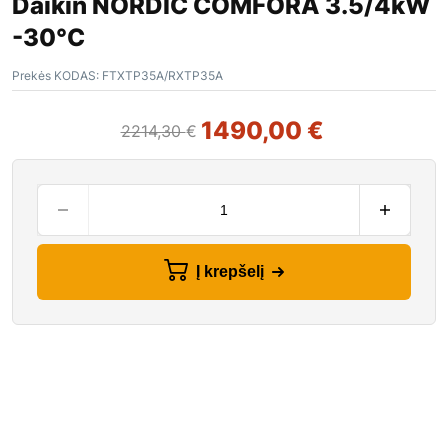
Daikin NORDIC COMFORA 3.5/4kW
-30°C
Prekės KODAS:
FTXTP35A/RXTP35A
1490,00
€
2214,30
€
Į krepšelį