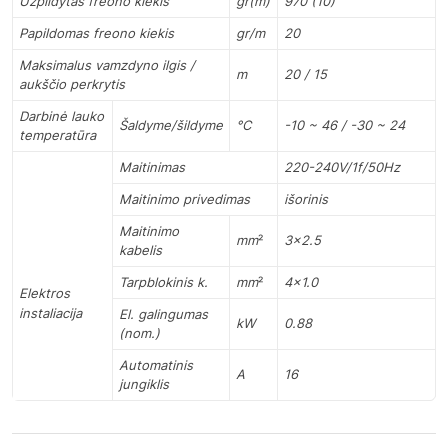
Užpildytas freono kiekis
gr(m)
970 (10)
Papildomas
freono
kiekis
gr/m
20
Maksimalus vamzdyno ilgis /
m
20 / 15
aukščio perkrytis
Darbinė lauko
Šaldyme/šildyme
°C
-10 ~ 46 / -30 ~ 24
temperatūra
Maitinimas
220-240V/1f/50Hz
Maitinimo
privedimas
išorinis
Maitinimo
mm
²
3×2.5
kabelis
Tarpblokinis k.
mm
²
4×1.0
Elektros
instaliacija
El. galingumas
kW
0.88
(nom.)
Automatinis
A
16
jungiklis