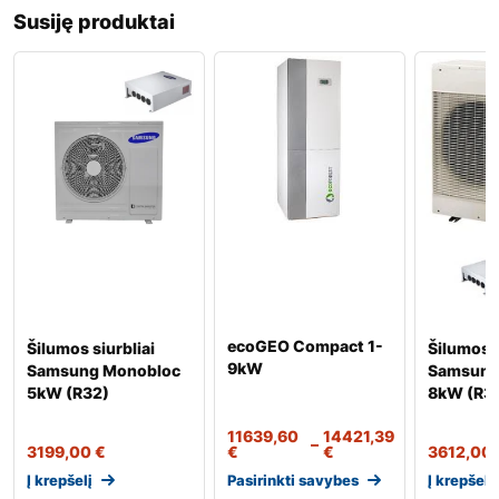
Susiję produktai
ecoGEO Compact 1-
Šilumos siurbliai
Šilumos s
9kW
Samsung Monobloc
Samsung
5kW (R32)
8kW (R3
11639,60
14421,39
–
3199,00
€
€
€
3612,00
Į krepšelį
Pasirinkti savybes
Į krepšelį