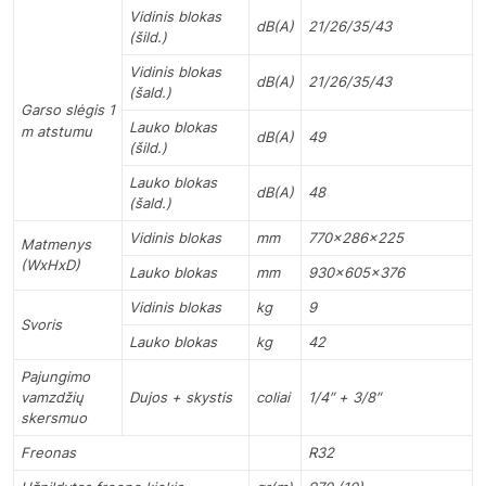
Vidinis blokas
dB(A)
21/26/35/43
(šild.)
Vidinis blokas
dB(A)
21/26/35/43
(šald.)
Garso slėgis 1
Lauko blokas
m atstumu
dB(A)
49
(šild.)
Lauko blokas
dB(A)
48
(šald.)
Vidinis
blokas
mm
770x286x225
Matmenys
(WxHxD)
Lauko blokas
mm
930x605x376
Vidinis
blokas
kg
9
Svoris
Lauko blokas
kg
42
Pajungimo
vamzdžių
Dujos + skystis
coliai
1/4″
+
3/8″
skersmuo
Freonas
R32