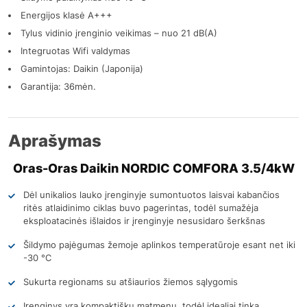
Energijos klasė A+++
Tylus vidinio įrenginio veikimas – nuo 21 dB(A)
Integruotas Wifi valdymas
Gamintojas: Daikin (Japonija)
Garantija: 36mėn.
Aprašymas
Oras-Oras Daikin NORDIC COMFORA 3.5/4kW
Dėl unikalios lauko įrenginyje sumontuotos laisvai kabančios
ritės atlaidinimo ciklas buvo pagerintas, todėl sumažėja
eksploatacinės išlaidos ir įrenginyje nesusidaro šerkšnas
Šildymo pajėgumas žemoje aplinkos temperatūroje esant net iki
-30 °C
Sukurta regionams su atšiaurios žiemos sąlygomis
Įrenginys yra kompaktiškų matmenų, todėl idealiai tinka