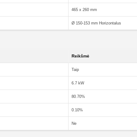
465 x 260 mm
Ø 150-153 mm Horizontalus
Reikšmė
Taip
6.7 kW
80.70%
0.10%
Ne