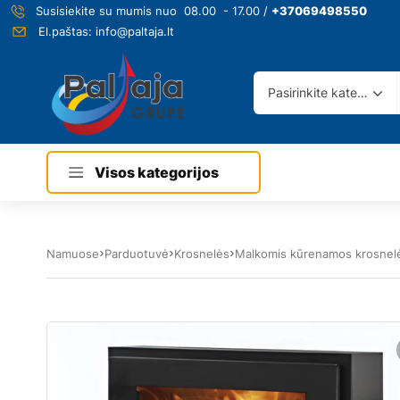
Susisiekite su mumis nuo 08.00 - 17.00 /
+37069498550
El.paštas:
info@paltaja.lt
Pasirinkite kategoriją
Visos kategorijos
Namuose
Parduotuvė
Krosnelės
Malkomis kūrenamos krosnel