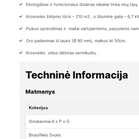
Ekologiškas ir funkcionalus dizainas idealiai tinka visų tip
Krosnelės šildymo tūris – 210 m3 , o šiluminė galia – 6,7 k
Puikus sprendimas ir mažai vartojantiems, pasyviems na
Oro padavimas iš lauko (Ø 80 mm), malkos iki 50cm.
Krosnelės vidus išklotas vermikulitu .
Techninė Informacija
Matmenys
Kriterijus
Išmatavimai A x P x G
Bruto/Neto Svoris