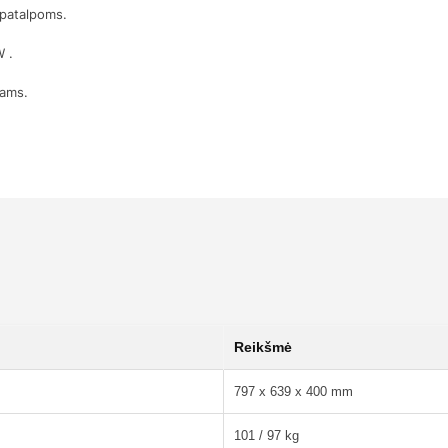
ų patalpoms.
W .
mams.
Reikšmė
797 x 639 x 400 mm
101 / 97 kg