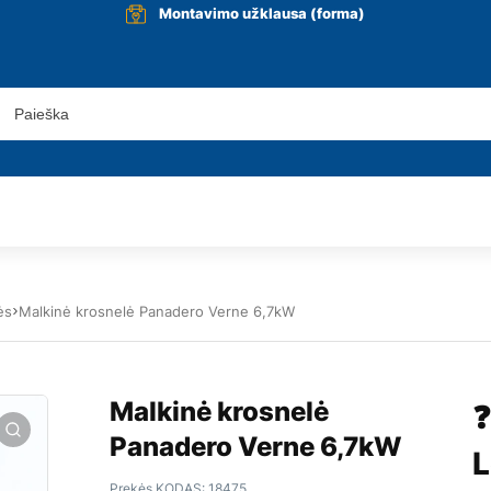
Montavimo užklausa (forma)
ės
Malkinė krosnelė Panadero Verne 6,7kW
Malkinė krosnelė
❓
Panadero Verne 6,7kW
L
Prekės KODAS:
18475