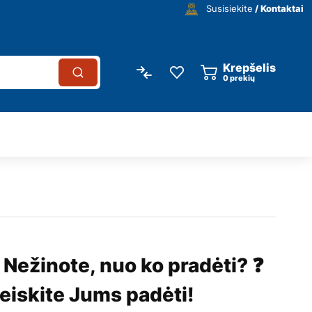
Susisiekite
/ Kontaktai
Krepšelis
0
prekių
 Nežinote, nuo ko pradėti? ❓
eiskite Jums padėti!