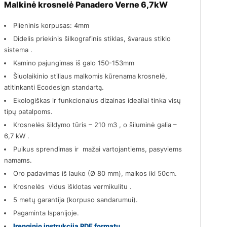
Malkinė krosnelė Panadero Verne 6,7kW
Plieninis korpusas: 4mm
Didelis priekinis šilkografinis stiklas, švaraus stiklo
sistema .
Kamino pajungimas iš galo 150-153mm
Šiuolaikinio stiliaus malkomis kūrenama krosnelė,
atitinkanti Ecodesign standartą.
Ekologiškas ir funkcionalus dizainas idealiai tinka visų
tipų patalpoms.
Krosnelės šildymo tūris – 210 m3 , o šiluminė galia –
6,7 kW .
Puikus sprendimas ir mažai vartojantiems, pasyviems
namams.
Oro padavimas iš lauko (Ø 80 mm), malkos iki 50cm.
Krosnelės vidus išklotas vermikulitu .
5 metų garantija (korpuso sandarumui).
Pagaminta Ispanijoje.
Įrenginio instrukcija PDF formatu