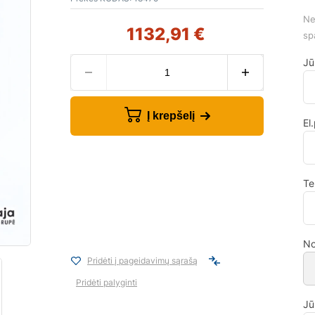
Ne
1132,91
€
sp
Jū
Į krepšelį
El
Te
No
Pridėti į pageidavimų sąrašą
Pridėti palyginti
Jū