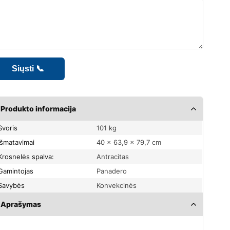
Produkto informacija
Svoris
101 kg
Išmatavimai
40 × 63,9 × 79,7 cm
Krosnelės spalva:
Antracitas
Gamintojas
Panadero
Savybės
Konvekcinės
Aprašymas