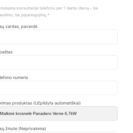
mokama konsultacija telefonu per 1 darbo dieną – be
audimo, be įsipareigojimų.*
sų vardas, pavardė
.paštas
lefono numeris
rimas produktas (Užpildyta automatiškai)
sų žinute (Neprivaloma)