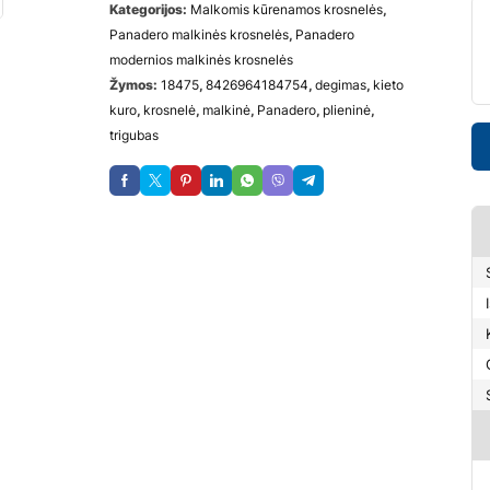
Kategorijos:
Malkomis kūrenamos krosnelės
,
Panadero malkinės krosnelės
,
Panadero
modernios malkinės krosnelės
Žymos:
18475
,
8426964184754
,
degimas
,
kieto
kuro
,
krosnelė
,
malkinė
,
Panadero
,
plieninė
,
trigubas