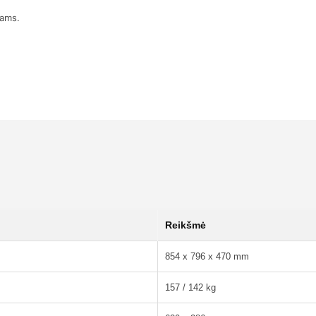
mams.
Reikšmė
854 x 796 x 470 mm
157 / 142 kg