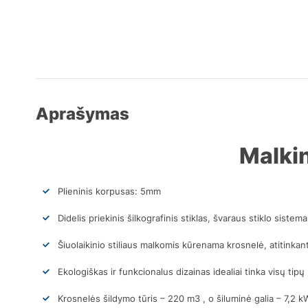
Aprašymas
Malki
Plieninis korpusas: 5mm
Didelis priekinis šilkografinis stiklas, švaraus stiklo sistema
Šiuolaikinio stiliaus malkomis kūrenama krosnelė, atitinkan
Ekologiškas ir funkcionalus dizainas idealiai tinka visų tip
Krosnelės šildymo tūris – 220 m3 , o šiluminė galia – 7,2 k