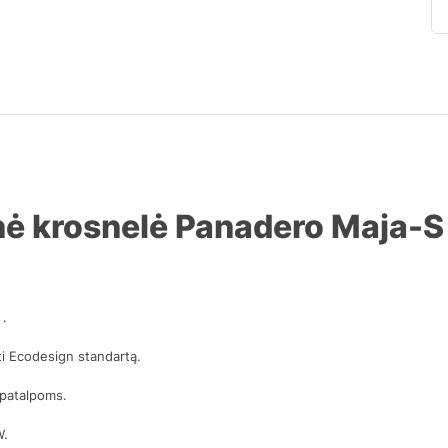
nė krosnelė Panadero Maja-S
 .
ti Ecodesign standartą.
ų patalpoms.
W.