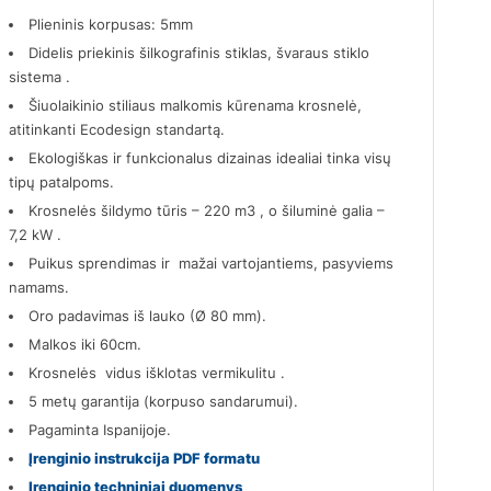
Plieninis korpusas: 5mm
Didelis priekinis šilkografinis stiklas, švaraus stiklo
sistema .
Šiuolaikinio stiliaus malkomis kūrenama krosnelė,
atitinkanti Ecodesign standartą.
Ekologiškas ir funkcionalus dizainas idealiai tinka visų
tipų patalpoms.
Krosnelės šildymo tūris – 220 m3 , o šiluminė galia –
7,2 kW .
Puikus sprendimas ir mažai vartojantiems, pasyviems
namams.
Oro padavimas iš lauko (Ø 80 mm).
Malkos iki 60cm.
Krosnelės vidus išklotas vermikulitu .
5 metų garantija (korpuso sandarumui).
Pagaminta Ispanijoje.
Įrenginio instrukcija PDF formatu
Įrenginio techniniai duomenys