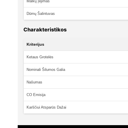
Malkų Įėjimas
Dūmų Šalintuvas
Charakteristikos
Kriterijus
Ketaus Grotelės
Nominali Šilumos Galia
Našumas
CO Emisija
Karščiui Atsparūs Dažai