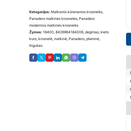
Kategorijos:
Malkomis kūrenamos krosnelės
,
Panadero malkinės krosnelės
,
Panadero
modernios malkinės krosnelės
Žymos:
18400
,
8426964184006
,
degimas
,
kieto
kuro
,
krosnelė
,
malkinė
,
Panadero
,
plieninė
,
trigubas