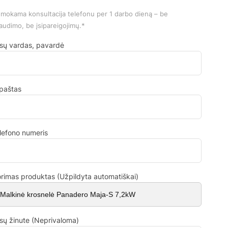
mokama konsultacija telefonu per 1 darbo dieną – be
audimo, be įsipareigojimų.*
sų vardas, pavardė
.paštas
lefono numeris
rimas produktas (Užpildyta automatiškai)
sų žinute (Neprivaloma)