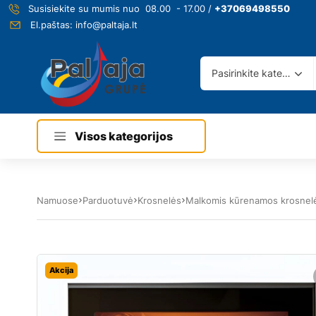
Susisiekite su mumis nuo 08.00 - 17.00 /
+37069498550
El.paštas:
info@paltaja.lt
Pasirinkite kategoriją
Visos kategorijos
Namuose
Parduotuvė
Krosnelės
Malkomis kūrenamos krosnel
Akcija