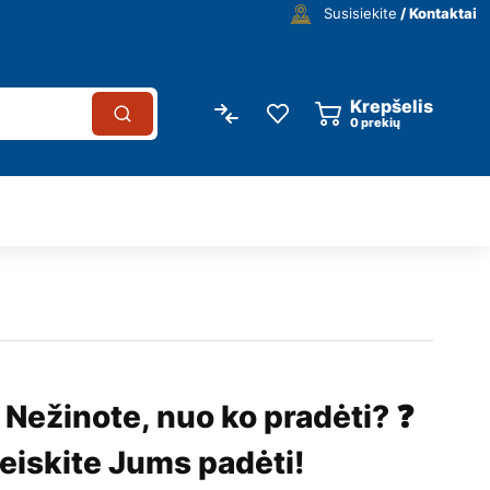
Susisiekite
/ Kontaktai
Krepšelis
0
prekių
 Nežinote, nuo ko pradėti? ❓
eiskite Jums padėti!