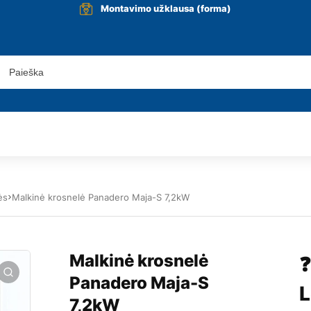
Montavimo užklausa (forma)
ės
Malkinė krosnelė Panadero Maja-S 7,2kW
Malkinė krosnelė
❓
Panadero Maja-S
L
7,2kW