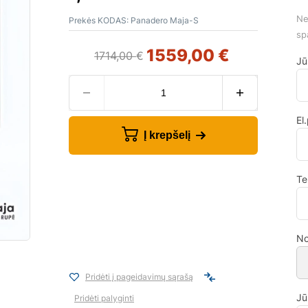
Ne
Prekės KODAS:
Panadero Maja-S
sp
1559,00
€
1714,00
€
Jū
El
Į krepšelį
Te
No
Pridėti į pageidavimų sąrašą
Jū
Pridėti palyginti