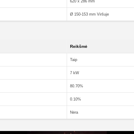
620 x 286 mm
Ø 150-153 mm Viršuje
Reikšmė
Taip
7 kW
80.70%
0.10%
Nėra