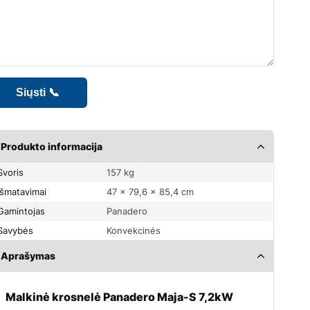
Produkto informacija
Svoris
157 kg
Išmatavimai
47 × 79,6 × 85,4 cm
Gamintojas
Panadero
Savybės
Konvekcinės
Aprašymas
Malkinė krosnelė Panadero Maja-S 7,2kW