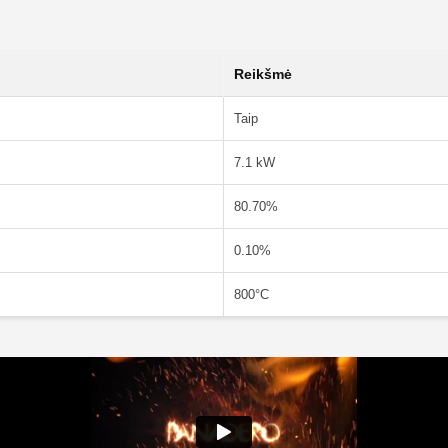
Reikšmė
Taip
7.1 kW
80.70%
0.10%
800°C