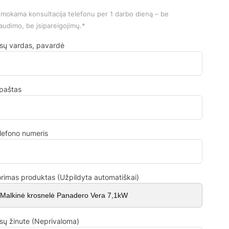
mokama konsultacija telefonu per 1 darbo dieną – be
audimo, be įsipareigojimų.*
sų vardas, pavardė
.paštas
lefono numeris
rimas produktas (Užpildyta automatiškai)
sų žinute (Neprivaloma)