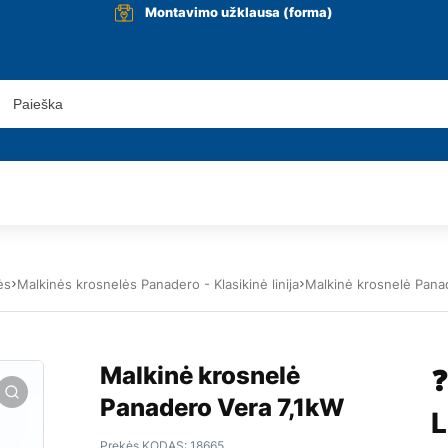
Montavimo užklausa (forma)
ės
Malkinės krosnelės Panadero - Klasikinė linija
Malkinė krosnelė Pana
Malkinė krosnelė
❓
Panadero Vera 7,1kW
L
Prekės KODAS:
18665