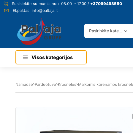
Susisiekite su mumis nuo 08.00 - 17.00 /
+37069498550
El.paštas:
info@paltaja.lt
Pasirinkite kategoriją
Visos kategorijos
Namuose
Parduotuvė
Krosnelės
Malkomis kūrenamos krosnel