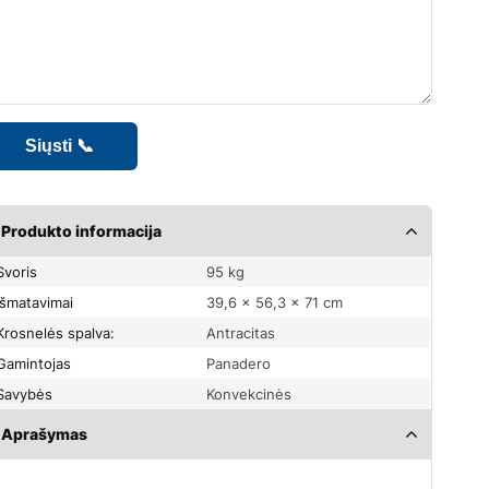
Produkto informacija
Svoris
95 kg
Išmatavimai
39,6 × 56,3 × 71 cm
Krosnelės spalva:
Antracitas
Gamintojas
Panadero
Savybės
Konvekcinės
Aprašymas