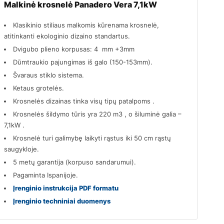
Malkinė krosnelė Panadero Vera 7,1kW
Klasikinio stiliaus malkomis kūrenama krosnelė,
atitinkanti ekologinio dizaino standartus.
Dvigubo plieno korpusas: 4 mm +3mm
Dūmtraukio pajungimas iš galo (150-153mm).
Švaraus stiklo sistema.
Ketaus grotelės.
Krosnelės dizainas tinka visų tipų patalpoms .
Krosnelės šildymo tūris yra 220 m3 , o šiluminė galia –
7,1kW .
Krosnelė turi galimybę laikyti rąstus iki 50 cm rąstų
saugykloje.
5 metų garantija (korpuso sandarumui).
Pagaminta Ispanijoje.
Įrenginio instrukcija PDF formatu
Įrenginio techniniai duomenys