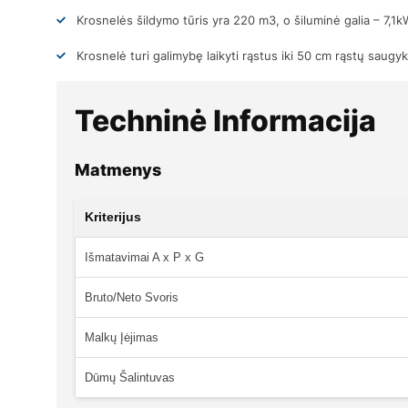
Krosnelės šildymo tūris yra 220 m3, o šiluminė galia – 7,1k
Krosnelė turi galimybę laikyti rąstus iki 50 cm rąstų saugyk
Techninė Informacija
Matmenys
Kriterijus
Išmatavimai A x P x G
Bruto/Neto Svoris
Malkų Įėjimas
Dūmų Šalintuvas