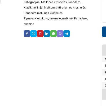
Kategorijos:
Malkinės krosnelės Panadero -
Klasikinė linija
,
Malkomis kūrenamos krosnelės
,
Panadero malkinės krosnelės
Žymos:
kieto kuro
,
krosnelė
,
malkinė
,
Panadero
,
plieninė