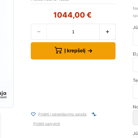
Ne
1044,00
€
sp
Jū
Į krepšelį
El
Te
No
Pridėti į pageidavimų sąrašą
Pridėti palyginti
Jū