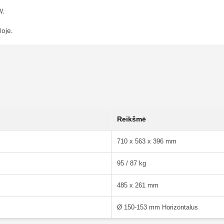
W.
loje.
Reikšmė
710 x 563 x 396 mm
95 / 87 kg
485 x 261 mm
Ø 150-153 mm Horizontalus