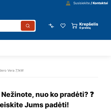
Susisiekite
/ Kontaktai
Krepšelis
0
prekių
dero Vera 7,1kW
 Nežinote, nuo ko pradėti? ❓
eiskite Jums padėti!