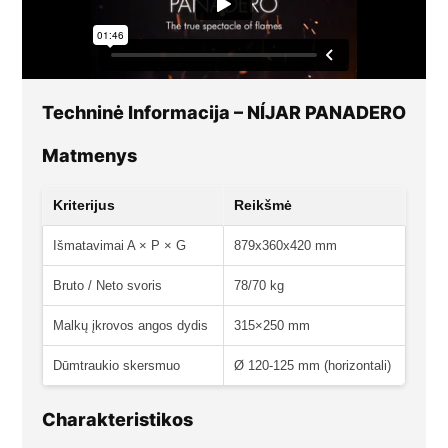
Techninė Informacija – NÍJAR PANADERO
Matmenys
Kriterijus
Reikšmė
Išmatavimai A × P × G
879x360x420 mm
Bruto / Neto svoris
78/70 kg
Malkų įkrovos angos dydis
315×250 mm
Dūmtraukio skersmuo
Ø 120-125 mm (horizontali)
Charakteristikos