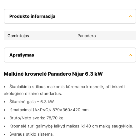
Produkto informacija
Gamintojas
Panadero
Aprašymas
Malkinė krosnelė Panadero Níjar 6.3 kW
Šiuolaikinio stiliaus malkomis kūrenama krosnelė, atitinkanti
ekologinio dizaino standartus.
Šiluminė galia – 6.3 kW.
Išmatavimai (A×P×G): 879x360x420 mm.
Bruto/Neto svoris: 78/70 kg.
Krosnelė turi galimybę laikyti malkas iki 40 cm malkų saugykloje.
Švaraus stiklo sistema.