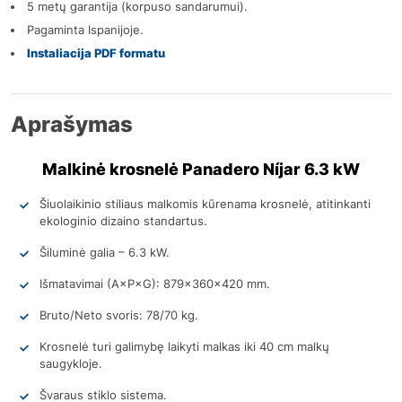
5 metų garantija (korpuso sandarumui).
Pagaminta Ispanijoje.
Instaliacija PDF formatu
Aprašymas
Malkinė krosnelė Panadero Níjar 6.3 kW
Šiuolaikinio stiliaus malkomis kūrenama krosnelė, atitinkanti
ekologinio dizaino standartus.
Šiluminė galia – 6.3 kW.
Išmatavimai (A×P×G): 879x360x420 mm.
Bruto/Neto svoris: 78/70 kg.
Krosnelė turi galimybę laikyti malkas iki 40 cm malkų
saugykloje.
Švaraus stiklo sistema.