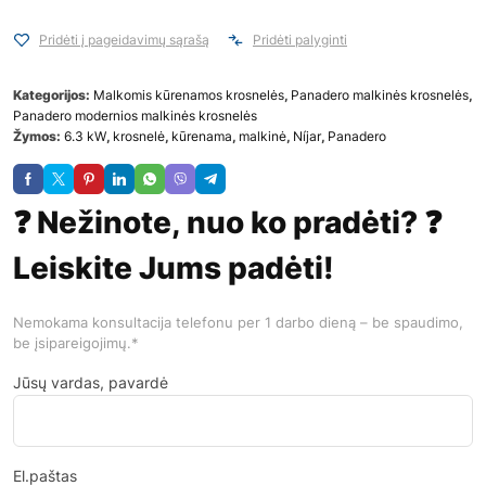
Pridėti į pageidavimų sąrašą
Pridėti palyginti
Kategorijos:
Malkomis kūrenamos krosnelės
,
Panadero malkinės krosnelės
,
Panadero modernios malkinės krosnelės
Žymos:
6.3 kW
,
krosnelė
,
kūrenama
,
malkinė
,
Níjar
,
Panadero
❓ Nežinote, nuo ko pradėti? ❓
Leiskite Jums padėti!
Nemokama konsultacija telefonu per 1 darbo dieną – be spaudimo,
be įsipareigojimų.*
Jūsų vardas, pavardė
El.paštas