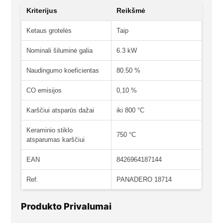
Kriterijus
Reikšmė
Ketaus grotelės
Taip
Nominali šiluminė galia
6.3 kW
Naudingumo koeficientas
80.50 %
CO emisijos
0,10 %
Karščiui atsparūs dažai
iki 800 °C
Keraminio stiklo
750 °C
atsparumas karščiui
EAN
8426964187144
Ref.
PANADERO 18714
Produkto Privalumai