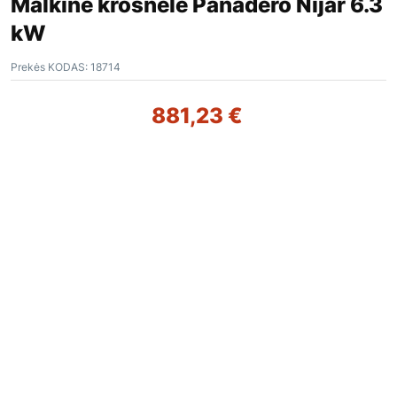
Malkinė krosnelė Panadero Níjar 6.3
kW
Prekės KODAS:
18714
881,23
€