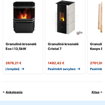
Granulinė krosnelė
Granulinė krosnelė
Granulin
Eco I 13,5kW
Cristal 7
Keops 9
2678,21
€
1482,42
€
2701,00
Į krepšelį
Pasirinkti savybes
Pasirinkt
Ankstesnis
Kitas