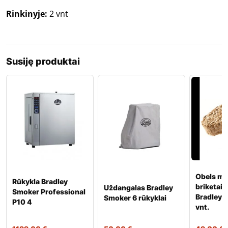
Rinkinyje:
2 vnt
Susiję produktai
Obels me
Rūkykla Bradley
briketai 
Uždangalas Bradley
Smoker Professional
Bradley 
Smoker 6 rūkyklai
P10 4
vnt.