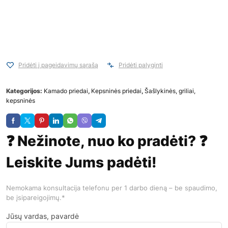
Pridėti į pageidavimų sąrašą
Pridėti palyginti
Kategorijos:
Kamado priedai
,
Kepsninės priedai
,
Šašlykinės, griliai,
kepsninės
❓ Nežinote, nuo ko pradėti? ❓
Leiskite Jums padėti!
Nemokama konsultacija telefonu per 1 darbo dieną – be spaudimo,
be įsipareigojimų.*
Jūsų vardas, pavardė