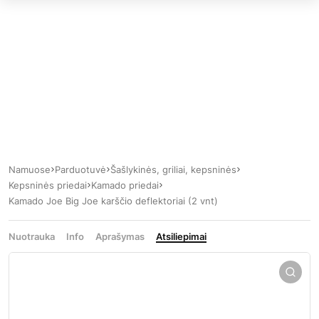
Namuose
Parduotuvė
Šašlykinės, griliai, kepsninės
Kepsninės priedai
Kamado priedai
Kamado Joe Big Joe karščio deflektoriai (2 vnt)
Nuotrauka
Info
Aprašymas
Atsiliepimai