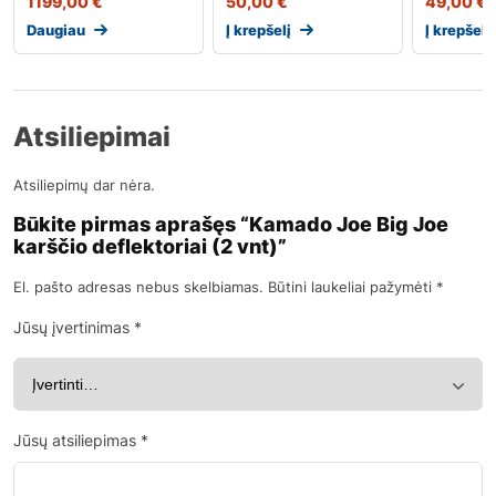
1199,00
€
50,00
€
49,00
€
Daugiau
Į krepšelį
Į krepšelį
Atsiliepimai
Atsiliepimų dar nėra.
Būkite pirmas aprašęs “Kamado Joe Big Joe
karščio deflektoriai (2 vnt)”
El. pašto adresas nebus skelbiamas.
Būtini laukeliai pažymėti
*
Jūsų įvertinimas
*
Jūsų atsiliepimas
*