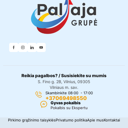
Reikia pagalbos? / Susisiekite su mumis
S. Fino g. 2B, Vilnius, 09305
Vilniaus m. sav.
Skambinkite 08:00 - 17:00
+37069498550
Gyvas pokalbis
Pokalbis su Ekspertu
Pirkimo grąžinimo taisyklės
Privatumo politika
Apie mus
Kontaktai