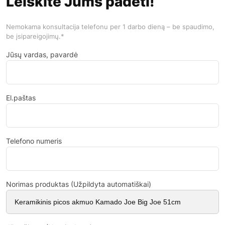
Leiskite Jums padėti!
Nemokama konsultacija telefonu per 1 darbo dieną – be spaudimo,
be įsipareigojimų.*
Jūsų vardas, pavardė
El.paštas
Telefono numeris
Norimas produktas (Užpildyta automatiškai)