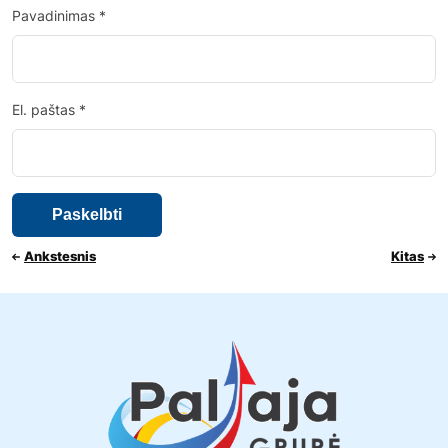
Pavadinimas
*
El. paštas
*
Ankstesnis
Kitas