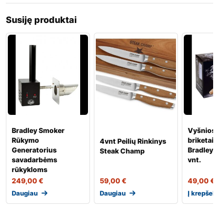
Susiję produktai
Bradley Smoker
Vyšnios 
Rūkymo
briketai 
4vnt Peilių Rinkinys
Generatorius
Bradley 
Steak Champ
savadarbėms
vnt.
rūkykloms
249,00
€
59,00
€
49,00
€
Daugiau
Daugiau
Į krepšelį