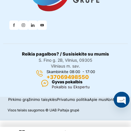
Reikia pagalbos? / Susisiekite su mumis
S. Fino g. 2B, Vilnius, 09305
Vilniaus m. sav.
Skambinkite 08:00 - 17:00
+37069498550
Gyvas pokalbis
Pokalbis su Ekspertu
Pirkimo grąžinimo taisyklės
Privatumo politika
Apie mus
Kontaktai
O
Visos teisės saugomos © UAB Paltaja grupė
p
e
n