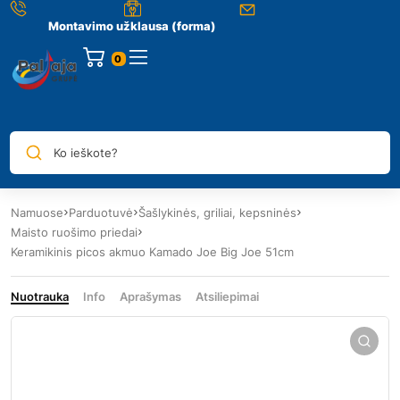
Montavimo užklausa (forma)
0
Ko ieškote?
Namuose
Parduotuvė
Šašlykinės, griliai, kepsninės
Maisto ruošimo priedai
Keramikinis picos akmuo Kamado Joe Big Joe 51cm
Nuotrauka
Info
Aprašymas
Atsiliepimai