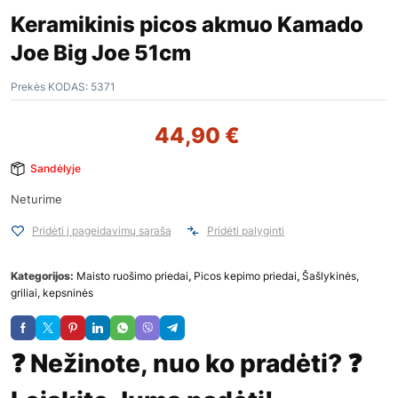
Keramikinis picos akmuo Kamado
Joe Big Joe 51cm
Prekės KODAS:
5371
44,90
€
Sandėlyje
Neturime
Pridėti į pageidavimų sąrašą
Pridėti palyginti
Kategorijos:
Maisto ruošimo priedai
,
Picos kepimo priedai
,
Šašlykinės,
griliai, kepsninės
❓ Nežinote, nuo ko pradėti? ❓