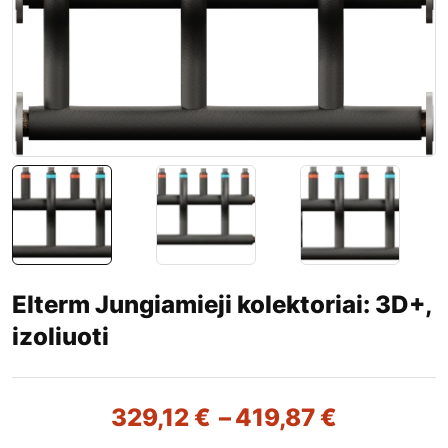
Elterm Jungiamieji kolektoriai: 3D+,
izoliuoti
329,12
€
–
419,87
€