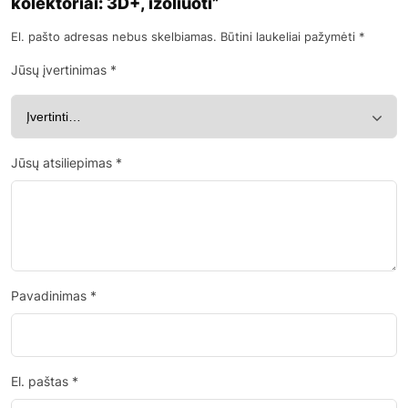
kolektoriai: 3D+, izoliuoti”
El. pašto adresas nebus skelbiamas.
Būtini laukeliai pažymėti
*
Jūsų įvertinimas
*
Jūsų atsiliepimas
*
Pavadinimas
*
El. paštas
*