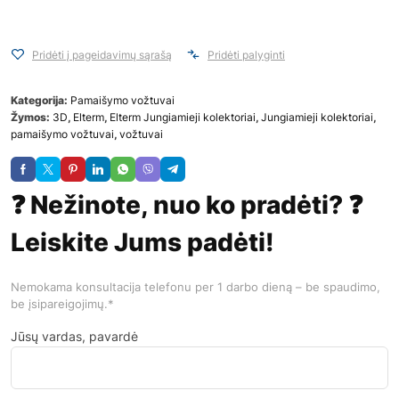
Pridėti į pageidavimų sąrašą
Pridėti palyginti
Kategorija:
Pamaišymo vožtuvai
Žymos:
3D
,
Elterm
,
Elterm Jungiamieji kolektoriai
,
Jungiamieji kolektoriai
,
pamaišymo vožtuvai
,
vožtuvai
❓ Nežinote, nuo ko pradėti? ❓
Leiskite Jums padėti!
Nemokama konsultacija telefonu per 1 darbo dieną – be spaudimo,
be įsipareigojimų.*
Jūsų vardas, pavardė