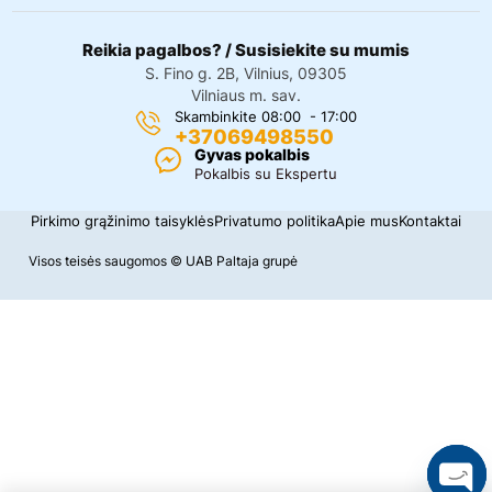
Reikia pagalbos? / Susisiekite su mumis
S. Fino g. 2B, Vilnius, 09305
Vilniaus m. sav.
Skambinkite 08:00 - 17:00
+37069498550
Gyvas pokalbis
Pokalbis su Ekspertu
Pirkimo grąžinimo taisyklės
Privatumo politika
Apie mus
Kontaktai
Visos teisės saugomos © UAB Paltaja grupė