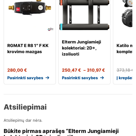
Elterm Jungiamieji
RGMAT E R8 1″ F KK
Katilo m
kolektoriai: 2D+,
krovimo mazgas
komplek
izoliuoti
280,00
€
250,47
€
–
310,97
€
373,18
€
Pasirinkti savybes
Pasirinkti savybes
Į krepšelį
Atsiliepimai
Atsiliepimų dar nėra.
Būkite pirmas aprašęs “Elterm Jungiamieji