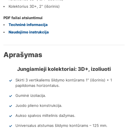
Kolektorius 3D+, 2'' (išorinis)
PDF failai atsiuntimui
Techninė informacija
Naudojimo instrukcija
Aprašymas
Jungiamieji kolektoriai: 3D+, izoliuoti
Skirti 3 vertikaliems šildymo kontūrams 1" (išorinis) + 1
papildomas horizontalus.
Guminė izoliacija.
Juodo plieno konstrukcija.
Aukso spalvos miltelinis dažymas.
Universalus atstumas šildymo kontūrams – 125 mm.