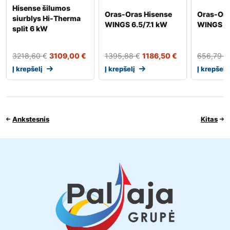
Hisense šilumos
Oras-Oras Hisense
Oras-Ora
siurblys Hi-Therma
WINGS 6.5/7.1 kW
WINGS 2.
split 6 kW
3218,60
€
3109,00
€
1395,88
€
1186,50
€
656,79
€
Į krepšelį
Į krepšelį
Į krepšelį
Ankstesnis
Kitas