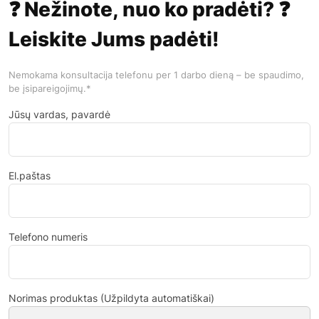
❓ Nežinote, nuo ko pradėti? ❓
Leiskite Jums padėti!
Nemokama konsultacija telefonu per 1 darbo dieną – be spaudimo,
be įsipareigojimų.*
Jūsų vardas, pavardė
El.paštas
Telefono numeris
Norimas produktas (Užpildyta automatiškai)