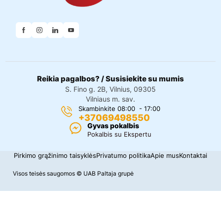
Reikia pagalbos? / Susisiekite su mumis
S. Fino g. 2B, Vilnius, 09305
Vilniaus m. sav.
Skambinkite 08:00 - 17:00
+37069498550
Gyvas pokalbis
Pokalbis su Ekspertu
Pirkimo grąžinimo taisyklės
Privatumo politika
Apie mus
Kontaktai
Visos teisės saugomos © UAB Paltaja grupė