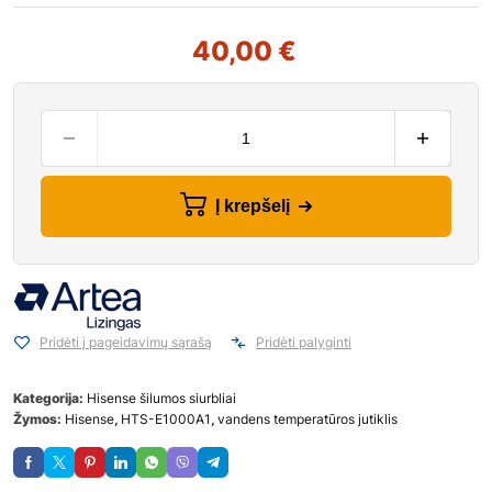
40,00
€
Į krepšelį
Pridėti į pageidavimų sąrašą
Pridėti palyginti
Kategorija:
Hisense šilumos siurbliai
Žymos:
Hisense
,
HTS-E1000A1
,
vandens temperatūros jutiklis