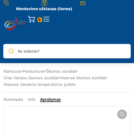
Montavimo užklausa (forma)
0
Ko ieškote?
Namuose
Parduotuvė
Šilumos siurbliai
Oras Vanduo šilumos siurbliai
Hisense šilumos siurbliai
Hisense Vandens temperatūros jutiklis
Nuotrauka
Info
Aprašymas