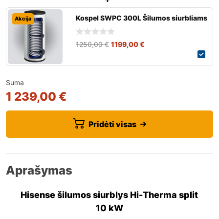
Kospel SWPC 300L Šilumos siurbliams
Akcija
1250,00
€
1199,00
€
Suma
1 239,00 €
Pridėti visas
Aprašymas
Hisense šilumos siurblys Hi-Therma split
10 kW