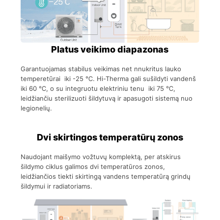
Platus veikimo diapazonas
Garantuojamas stabilus veikimas net nnukritus lauko
temperetūrai iki -25 ℃. Hi-Therma gali sušildyti vandenš
iki 60 ℃, o su integruotu elektriniu tenu iki 75 ℃,
leidžiančiu sterilizuoti šildytuvą ir apasugoti sistemą nuo
legionelių.
Dvi skirtingos temperatūrų zonos
Naudojant maišymo vožtuvų komplektą, per atskirus
šildymo ciklus galimos dvi temperatūros zonos,
leidžiančios tiekti skirtingą vandens temperatūrą grindų
šildymui ir radiatoriams.