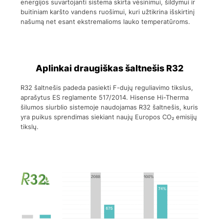
energijos suvartojanti sistema skirta vėsinimui, šildymui ir
buitiniam karšto vandens ruošimui, kuri užtikrina išskirtinį
našumą net esant ekstremalioms lauko temperatūroms.
Aplinkai draugiškas šaltnešis R32
R32 šaltnešis padeda pasiekti F-dujų reguliavimo tikslus,
aprašytus ES reglamente 517/2014. Hisense Hi-Therma
šilumos siurblio sistemoje naudojamas R32 šaltnešis, kuris
yra puikus sprendimas siekiant naujų Europos CO₂ emisijų
tikslų.