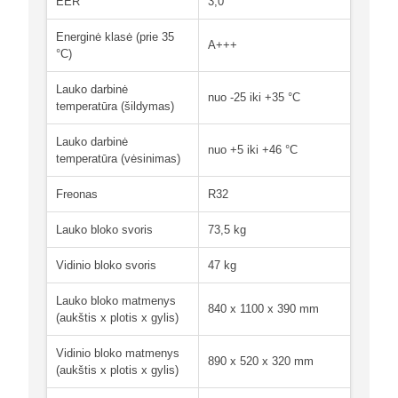
EER
3,0
Energinė klasė (prie 35
A+++
°C)
Lauko darbinė
nuo -25 iki +35 °C
temperatūra (šildymas)
Lauko darbinė
nuo +5 iki +46 °C
temperatūra (vėsinimas)
Freonas
R32
Lauko bloko svoris
73,5 kg
Vidinio bloko svoris
47 kg
Lauko bloko matmenys
840 x 1100 x 390 mm
(aukštis x plotis x gylis)
Vidinio bloko matmenys
890 x 520 x 320 mm
(aukštis x plotis x gylis)