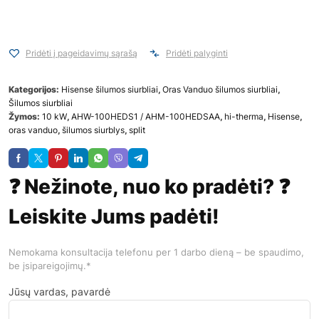
Pridėti į pageidavimų sąrašą
Pridėti palyginti
Kategorijos:
Hisense šilumos siurbliai
,
Oras Vanduo šilumos siurbliai
,
Šilumos siurbliai
Žymos:
10 kW
,
AHW-100HEDS1 / AHM-100HEDSAA
,
hi-therma
,
Hisense
,
oras vanduo
,
šilumos siurblys
,
split
❓ Nežinote, nuo ko pradėti? ❓
Leiskite Jums padėti!
Nemokama konsultacija telefonu per 1 darbo dieną – be spaudimo,
be įsipareigojimų.*
Jūsų vardas, pavardė