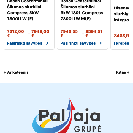
Bosch Geoterminiai
Bosch Geoterminiai
Šilumos siurbliai
Šilumos siurbliai
Hisense 
Compress 8kW
6kW 180L Compress
siurblys
7800i LW (F)
7800i LW M(F)
Integra 
7312,00
7948,00
7946,55
8594,51
–
–
€
€
€
€
8488,90
Pasirinkti savybes
Pasirinkti savybes
Į krepšelį
Ankstesnis
Kitas