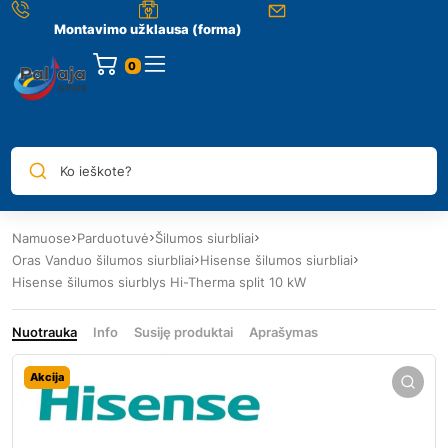
Montavimo užklausa (forma)
0
Ko ieškote?
Namuose
Parduotuvė
Šilumos siurbliai
Oras Vanduo šilumos siurbliai
Hisense šilumos siurbliai
Hisense šilumos siurblys Hi-Therma split 10 kW
Nuotrauka
Info
Susiję produktai
Aprašymas
Akcija