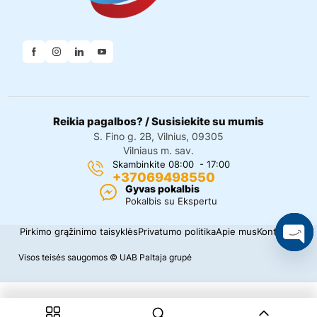
Reikia pagalbos? / Susisiekite su mumis
S. Fino g. 2B, Vilnius, 09305
Vilniaus m. sav.
Skambinkite 08:00 - 17:00
+37069498550
Gyvas pokalbis
Pokalbis su Ekspertu
Pirkimo grąžinimo taisyklės
Privatumo politika
Apie mus
Kontaktai
O
Visos teisės saugomos © UAB Paltaja grupė
p
e
n
c