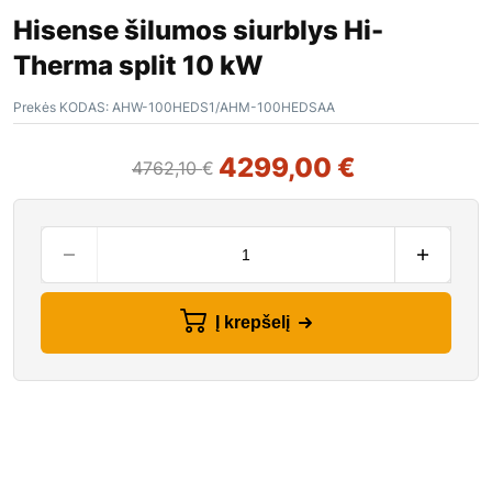
Hisense šilumos siurblys Hi-
Therma split 10 kW
Prekės KODAS:
AHW-100HEDS1/AHM-100HEDSAA
4299,00
€
4762,10
€
Į krepšelį