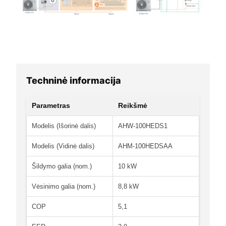
Techninė informacija
Parametras
Reikšmė
Modelis (Išorinė dalis)
AHW-100HEDS1
Modelis (Vidinė dalis)
AHM-100HEDSAA
Šildymo galia (nom.)
10 kW
Vėsinimo galia (nom.)
8,8 kW
COP
5,1