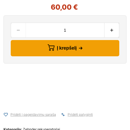
60,00
€
Į krepšelį
Pridėti į pageidavimų sąrašą
Pridėti palyginti
Kategorija:
Zehnder rekuperatoriai