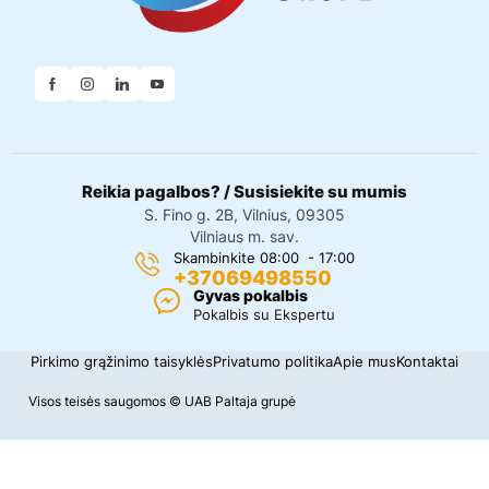
Reikia pagalbos? / Susisiekite su mumis
S. Fino g. 2B, Vilnius, 09305
Vilniaus m. sav.
Skambinkite 08:00 - 17:00
+37069498550
Gyvas pokalbis
Pokalbis su Ekspertu
Pirkimo grąžinimo taisyklės
Privatumo politika
Apie mus
Kontaktai
Visos teisės saugomos © UAB Paltaja grupė