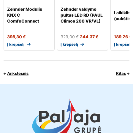
Zehnder Modulis
Zehnder valdymo
Laikiklis
KNX C
pultas LED RD (PAUL
(aukštis
ComfoConnect
Climos 200 VR/VL)
398,30
€
329,00
€
244,37
€
189,26
€
Į krepšelį
Į krepšelį
Į krepšelį
Ankstesnis
Kitas