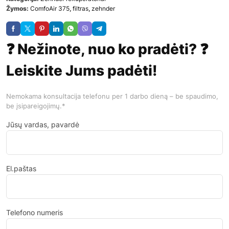
Žymos:
ComfoAir 375
,
filtras
,
zehnder
❓ Nežinote, nuo ko pradėti? ❓
Leiskite Jums padėti!
Nemokama konsultacija telefonu per 1 darbo dieną – be spaudimo,
be įsipareigojimų.*
Jūsų vardas, pavardė
El.paštas
Telefono numeris