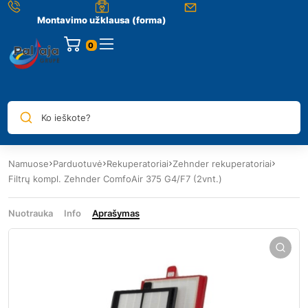
Montavimo užklausa (forma)
0
Ko ieškote?
Namuose
Parduotuvė
Rekuperatoriai
Zehnder rekuperatoriai
Filtrų kompl. Zehnder ComfoAir 375 G4/F7 (2vnt.)
Nuotrauka
Info
Aprašymas