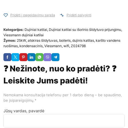
Pridėti į pageidavimų sąrašą
Pridėti palyginti
Kategorijos:
Dujiniai katilai
,
Dujiniai katilai su išorinio šildytuvo prijungimu
,
Viessmann dujiniai katilai
Žymos:
25kW
,
atskiras šildytuvas
,
boileris
,
dujinis katilas
,
karšto vandens
ruošimas
,
kondensacinis
,
Viessmann
,
wifi
,
Z024798
❓ Nežinote, nuo ko pradėti? ❓
Leiskite Jums padėti!
Nemokama konsultacija telefonu per 1 darbo dieną – be spaudimo,
be įsipareigojimų.*
Jūsų vardas, pavardė