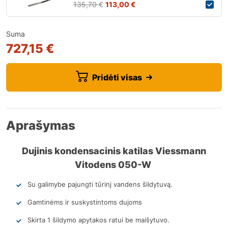
135,70
€
113,00
€
Suma
727,15 €
Pridėti visas
Aprašymas
Dujinis kondensacinis katilas Viessmann
Vitodens 050-W
Su galimybe pajungti tūrinį vandens šildytuvą.
Gamtinėms ir suskystintoms dujoms
Skirta 1 šildymo apytakos ratui be maišytuvo.