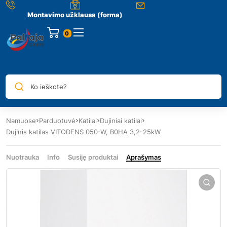
Montavimo užklausa (forma)
0
Ko ieškote?
Namuose
Parduotuvė
Katilai
Dujiniai katilai
Dujinis katilas VITODENS 050-W, B0HA 3,2-25kW
Nuotrauka
Info
Susiję produktai
Aprašymas