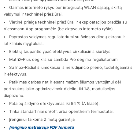
Galimas interneto ryšys per integruotą WLAN sąsają, skirtą
valdymui ir techninei priežiūrai.
Vietinė prieiga techninei priežiūrai ir eksploatacijos pradžia su
Viessmann App programėle (be aktyvaus interneto ryšio).
Paprastas valdymas reguliatoriumi su šviesos diodų ekranu ir
jutikliniais mygtukais.
Elektrą taupantis ypač efektyvus cirkuliacinis siurblys.
MatriX-Plus degiklis su Lambda Pro degimo reguliatoriumi.
Su Inox-Radial šilumokaičiu iš nerūdijančio plieno, todėl ilgaamžis
ir efektyvus.
Patikimas darbas net ir esant mažam šilumos vartojimui dėl
pertraukos laiko optimizavimoir didelio, iki 1:8, moduliacijos
diapazono.
Patalpų šildymo efektyvumas iki 94 % (A klasė).
Tinka standartiniai on/off, arba opentherm termostatai.
Įrenginiui taikoma 2 metų garantija
Įrenginio instrukcija PDF formatu