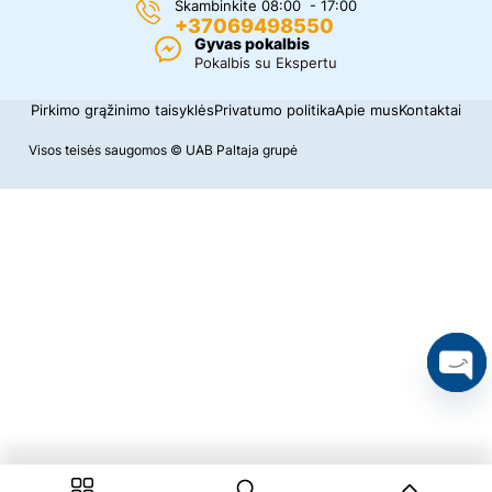
Skambinkite 08:00 - 17:00
+37069498550
Gyvas pokalbis
Pokalbis su Ekspertu
Pirkimo grąžinimo taisyklės
Privatumo politika
Apie mus
Kontaktai
Visos teisės saugomos © UAB Paltaja grupė
y
t
a
h
c
n
e
p
O