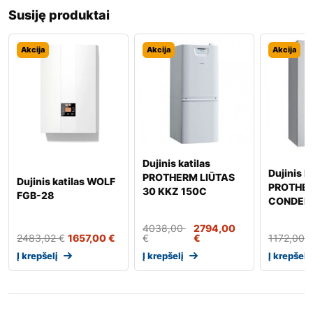
Susiję produktai
Akcija
Akcija
Akcija
Dujinis katilas
Dujinis k
PROTHERM LIŪTAS
Dujinis katilas WOLF
PROTHE
30 KKZ 150C
FGB-28
CONDENS
4038,00
2794,00
2483,02
€
1657,00
€
€
€
1172,00
Į krepšelį
Į krepšelį
Į krepšelį