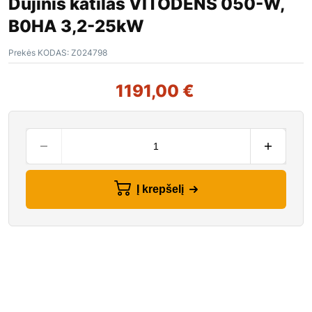
Dujinis katilas VITODENS 050-W,
B0HA 3,2-25kW
Prekės KODAS:
Z024798
1191,00
€
Į krepšelį