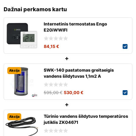
Dažnai perkamos kartu
Internetinis termostatas Engo
E20iWWIFI
84,15
€
SWK-140 pastatomas greitaeigis
Akcija
vandens šildytuvas 1,1m2 A
595,00
€
530,00
€
Tūrinio vandens šildytuvo temperatūros
Akcija
jutiklis ZK04671