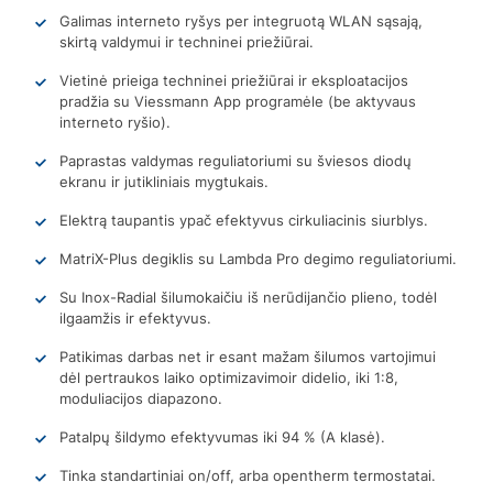
Galimas interneto ryšys per integruotą WLAN sąsają,
skirtą valdymui ir techninei priežiūrai.
Vietinė prieiga techninei priežiūrai ir eksploatacijos
pradžia su Viessmann App programėle (be aktyvaus
interneto ryšio).
Paprastas valdymas reguliatoriumi su šviesos diodų
ekranu ir jutikliniais mygtukais.
Elektrą taupantis ypač efektyvus cirkuliacinis siurblys.
MatriX-Plus degiklis su Lambda Pro degimo reguliatoriumi.
Su Inox-Radial šilumokaičiu iš nerūdijančio plieno, todėl
ilgaamžis ir efektyvus.
Patikimas darbas net ir esant mažam šilumos vartojimui
dėl pertraukos laiko optimizavimoir didelio, iki 1:8,
moduliacijos diapazono.
Patalpų šildymo efektyvumas iki 94 % (A klasė).
Tinka standartiniai on/off, arba opentherm termostatai.