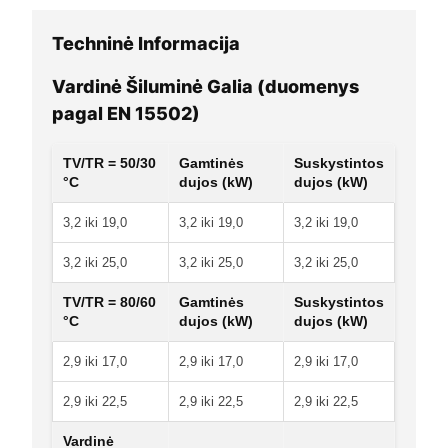
Techninė Informacija
Vardinė Šiluminė Galia (duomenys
pagal EN 15502)
TV/TR = 50/30
Gamtinės
Suskystintos
°C
dujos (kW)
dujos (kW)
3,2 iki 19,0
3,2 iki 19,0
3,2 iki 19,0
3,2 iki 25,0
3,2 iki 25,0
3,2 iki 25,0
TV/TR = 80/60
Gamtinės
Suskystintos
°C
dujos (kW)
dujos (kW)
2,9 iki 17,0
2,9 iki 17,0
2,9 iki 17,0
2,9 iki 22,5
2,9 iki 22,5
2,9 iki 22,5
Vardinė