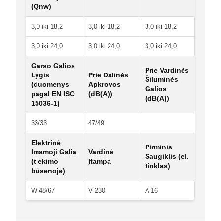
(Qnw)
3,0 iki 18,2
3,0 iki 18,2
3,0 iki 18,2
3,0 iki 24,0
3,0 iki 24,0
3,0 iki 24,0
Garso Galios
Prie Vardinės
Lygis
Prie Dalinės
Šiluminės
(duomenys
Apkrovos
Galios
pagal EN ISO
(dB(A))
(dB(A))
15036-1)
33/33
47/49
Elektrinė
Pirminis
Imamoji Galia
Vardinė
Saugiklis (el.
(tiekimo
Įtampa
tinklas)
būsenoje)
W 48/67
V 230
A 16