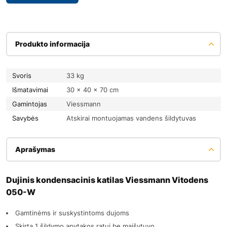
Produkto informacija
Svoris
33 kg
Išmatavimai
30 × 40 × 70 cm
Gamintojas
Viessmann
Savybės
Atskirai montuojamas vandens šildytuvas
Aprašymas
Dujinis kondensacinis katilas Viessmann Vitodens
050-W
Gamtinėms ir suskystintoms dujoms
Skirta 1 šildymo apytakos ratui be maišytuvo.