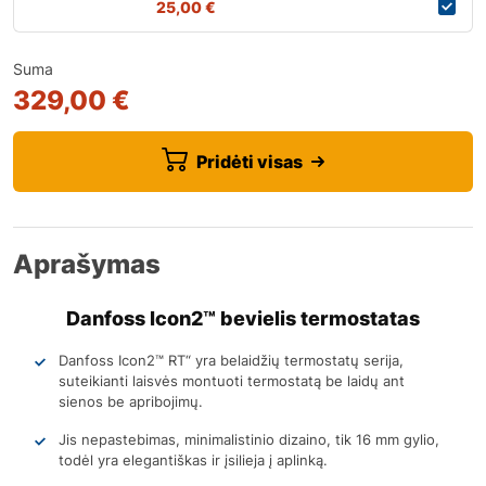
25,00
€
Suma
329,00 €
Pridėti visas
Aprašymas
Danfoss Icon2™ bevielis termostatas
Danfoss Icon2™ RT“ yra belaidžių termostatų serija,
suteikianti laisvės montuoti termostatą be laidų ant
sienos be apribojimų.
Jis nepastebimas, minimalistinio dizaino, tik 16 mm gylio,
todėl yra elegantiškas ir įsilieja į aplinką.