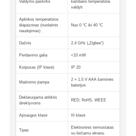
Valdymo paskirtis
kambario temperatūrai
valdyti
Aplinkos temperatūros
diapazonas (nuolatinis
Nuo 0 °C iki 40 °C
naudojimas)
Dažnis
2,4 GHz („Zigbee“)
Perdavimo galia
<10 mW
Korpusas (IP klasė)
IP 20
2 × 1,5 V AAA šarminės
Maitinimo įtampa
baterijos
Deklaruojama atitiktis
RED, RoHS, WEEE
direktyvoms
Apsaugos klasė
III klasė
Elektroninis termostatas
Tipas
su liečiamu ekranu