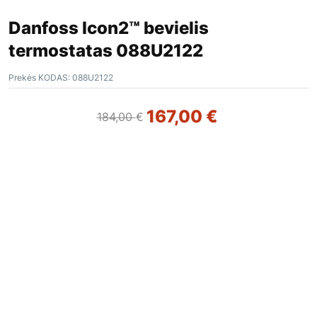
Danfoss Icon2™ bevielis
termostatas 088U2122
Prekės KODAS:
088U2122
167,00
€
184,00
€