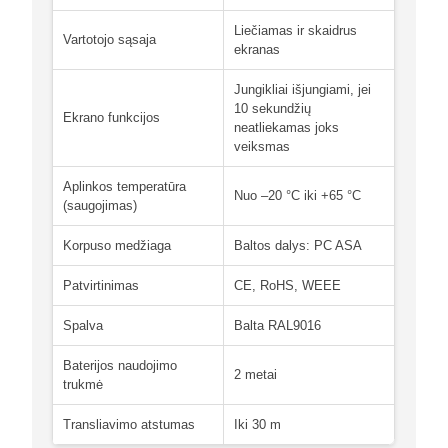
Liečiamas ir skaidrus
Vartotojo sąsaja
ekranas
Jungikliai išjungiami, jei
10 sekundžių
Ekrano funkcijos
neatliekamas joks
veiksmas
Aplinkos temperatūra
Nuo –20 °C iki +65 °C
(saugojimas)
Korpuso medžiaga
Baltos dalys: PC ASA
Patvirtinimas
CE, RoHS, WEEE
Spalva
Balta RAL9016
Baterijos naudojimo
2 metai
trukmė
Transliavimo atstumas
Iki 30 m