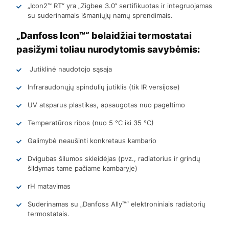
„Icon2™ RT“ yra „Zigbee 3.0“ sertifikuotas ir integruojamas
su suderinamais išmaniųjų namų sprendimais.
„Danfoss Icon™“ belaidžiai termostatai
pasižymi toliau nurodytomis savybėmis:
Jutiklinė naudotojo sąsaja
Infraraudonųjų spindulių jutiklis (tik IR versijose)
UV atsparus plastikas, apsaugotas nuo pageltimo
Temperatūros ribos (nuo 5 °C iki 35 °C)
Galimybė neaušinti konkretaus kambario
Dvigubas šilumos skleidėjas (pvz., radiatorius ir grindų
šildymas tame pačiame kambaryje)
rH matavimas
Suderinamas su „Danfoss Ally™“ elektroniniais radiatorių
termostatais.