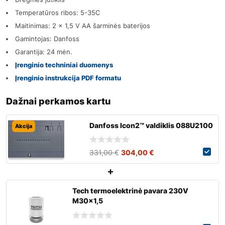
Temperatūros ribos: 5-35C
Maitinimas: 2 x 1,5 V AA šarminės baterijos
Gamintojas: Danfoss
Garantija: 24 mėn.
Įrenginio techniniai duomenys
Įrenginio instrukcija PDF formatu
Dažnai perkamos kartu
Danfoss Icon2™ valdiklis 088U2100
Akcija
331,00
€
304,00
€
Tech termoelektrinė pavara 230V
M30x1,5