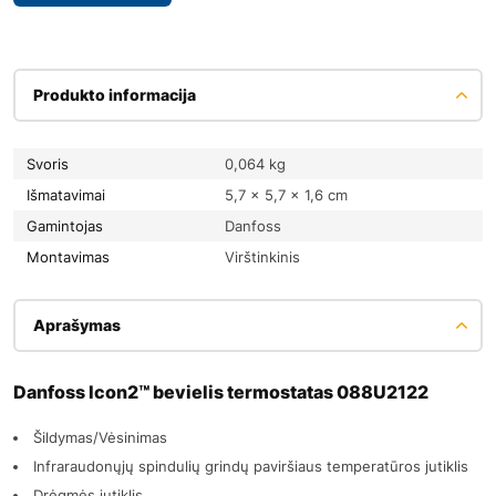
Produkto informacija
Svoris
0,064 kg
Išmatavimai
5,7 × 5,7 × 1,6 cm
Gamintojas
Danfoss
Montavimas
Virštinkinis
Aprašymas
Danfoss Icon2™ bevielis termostatas 088U2122
Šildymas/Vėsinimas
Infraraudonųjų spindulių grindų paviršiaus temperatūros jutiklis
Drėgmės jutiklis