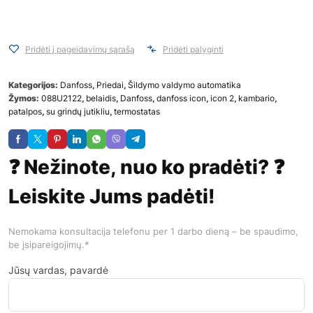
Pridėti į pageidavimų sąrašą
Pridėti palyginti
Kategorijos:
Danfoss
,
Priedai
,
Šildymo valdymo automatika
Žymos:
088U2122
,
belaidis
,
Danfoss
,
danfoss icon
,
icon 2
,
kambario
,
patalpos
,
su grindų jutikliu
,
termostatas
❓ Nežinote, nuo ko pradėti? ❓
Leiskite Jums padėti!
Nemokama konsultacija telefonu per 1 darbo dieną – be spaudimo,
be įsipareigojimų.*
Jūsų vardas, pavardė