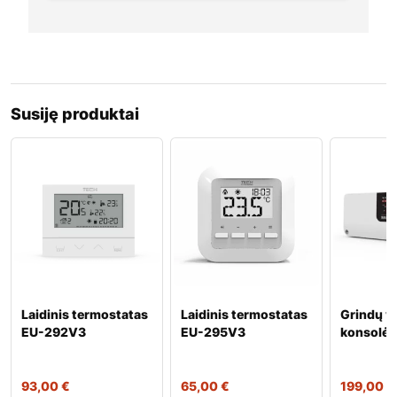
Susiję produktai
Laidinis termostatas
Laidinis termostatas
Grindų v
EU-292V3
EU-295V3
konsolė 
93,00
€
65,00
€
199,00
€