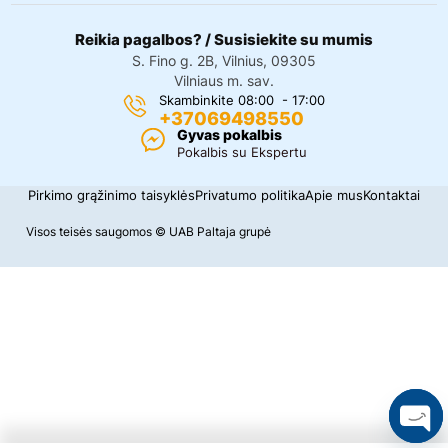
Reikia pagalbos? / Susisiekite su mumis
S. Fino g. 2B, Vilnius, 09305
Vilniaus m. sav.
Skambinkite 08:00 - 17:00
+37069498550
Gyvas pokalbis
Pokalbis su Ekspertu
Pirkimo grąžinimo taisyklės
Privatumo politika
Apie mus
Kontaktai
Visos teisės saugomos © UAB Paltaja grupė