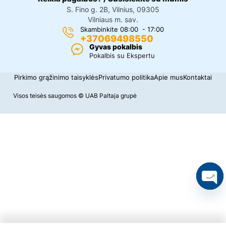
S. Fino g. 2B, Vilnius, 09305
Vilniaus m. sav.
Skambinkite 08:00 - 17:00
+37069498550
Gyvas pokalbis
Pokalbis su Ekspertu
Pirkimo grąžinimo taisyklės
Privatumo politika
Apie mus
Kontaktai
Visos teisės saugomos © UAB Paltaja grupė
O
p
e
n