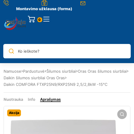
Montavimo užklausa (forma)
0
Ko ieškote?
Namuose
Parduotuvė
Šilumos siurbliai
Oras Oras šilumos siurbliai
Daikin šilumos siurbliai Oras Oras
Daikin COMFORA FTXP25N9/RXP25N9 2,5/2,8kW -15°C
Nuotrauka
Info
Aprašymas
Akcija