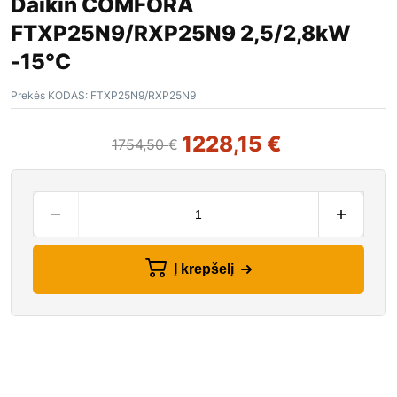
Daikin COMFORA
FTXP25N9/RXP25N9 2,5/2,8kW
-15°C
Prekės KODAS:
FTXP25N9/RXP25N9
1228,15
€
1754,50
€
Į krepšelį