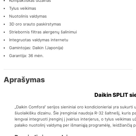
Kompaktiškas dizainas
Tylus veikimas
Nuotolinis valdymas
3D oro srauto paskirstymas
Striebornis filtras alergenų šalinimui
Integruotas valdymas internetu
Gamintojas: Daikin (Japonija)
Garantija: 36 mėn.
Aprašymas
Daikin SPLIT s
„Daikin Comfora“ serijos sieniniai oro kondicionieriai yra sukurt
šiuolaikišku dizainu. Šie įrenginiai naudoja R-32 šaltnešį, kuris 
lengvai integruoti įrenginį į įvairius interjerus, o tylus veikimas
palaiko nuotolinį valdymą per išmaniąją programėlę, leidžiančią p