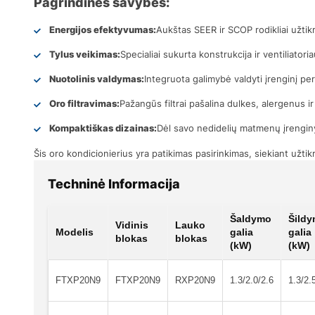
Pagrindinės savybės:
Energijos efektyvumas:
Aukštas SEER ir SCOP rodikliai užti
Tylus veikimas:
Specialiai sukurta konstrukcija ir ventiliatoria
Nuotolinis valdymas:
Integruota galimybė valdyti įrenginį p
Oro filtravimas:
Pažangūs filtrai pašalina dulkes, alergenus ir
Kompaktiškas dizainas:
Dėl savo nedidelių matmenų įrenginys
Šis oro kondicionierius yra patikimas pasirinkimas, siekiant užti
Techninė Informacija
Šaldymo
Šild
Vidinis
Lauko
Modelis
galia
galia
blokas
blokas
(kW)
(kW)
FTXP20N9
FTXP20N9
RXP20N9
1.3/2.0/2.6
1.3/2.