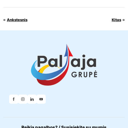
Ankstesnis
Kitas
Reikia pagalbos? / Susisiekite su mumis