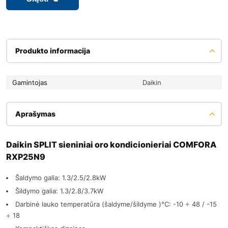
Produkto informacija
Gamintojas
Daikin
Aprašymas
Daikin SPLIT sieniniai oro kondicionieriai COMFORA
RXP25N9
Šaldymo galia: 1.3/2.5/2.8kW
Šildymo galia: 1.3/2.8/3.7kW
Darbinė lauko temperatūra (šaldyme/šildyme )°C: -10 ÷ 48 / -15
÷ 18