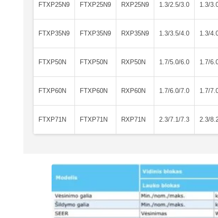
FTXP25N9
FTXP25N9
RXP25N9
1.3/2.5/3.0
1.3/3.
FTXP35N9
FTXP35N9
RXP35N9
1.3/3.5/4.0
1.3/4.
FTXP50N
FTXP50N
RXP50N
1.7/5.0/6.0
1.7/6.
FTXP60N
FTXP60N
RXP60N
1.7/6.0/7.0
1.7/7.
FTXP71N
FTXP71N
RXP71N
2.3/7.1/7.3
2.3/8.