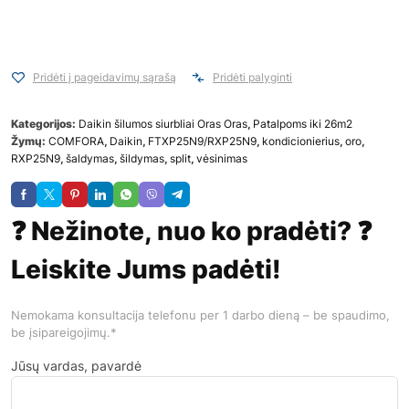
Pridėti į pageidavimų sąrašą
Pridėti palyginti
Kategorijos:
Daikin šilumos siurbliai Oras Oras
,
Patalpoms iki 26m2
Žymų:
COMFORA
,
Daikin
,
FTXP25N9/RXP25N9
,
kondicionierius
,
oro
,
RXP25N9
,
šaldymas
,
šildymas
,
split
,
vėsinimas
❓ Nežinote, nuo ko pradėti? ❓
Leiskite Jums padėti!
Nemokama konsultacija telefonu per 1 darbo dieną – be spaudimo,
be įsipareigojimų.*
Jūsų vardas, pavardė