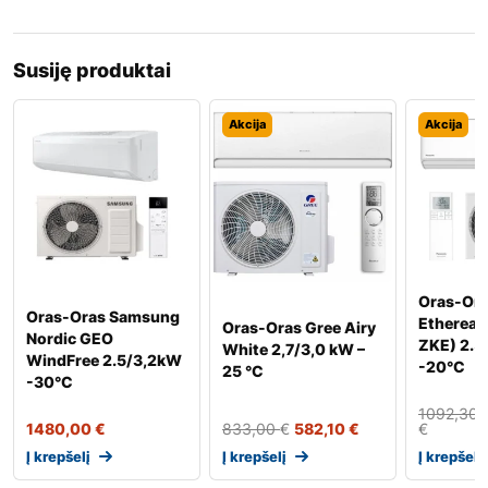
Susiję produktai
Akcija
Akcija
Oras-Ora
Oras-Oras Samsung
Etherea 
Oras-Oras Gree Airy
Nordic GEO
ZKE) 2.5
White 2,7/3,0 kW –
WindFree 2.5/3,2kW
-20°C
25 °C
-30°C
1092,30
1480,00
€
833,00
€
582,10
€
€
Į krepšelį
Į krepšelį
Į krepšelį