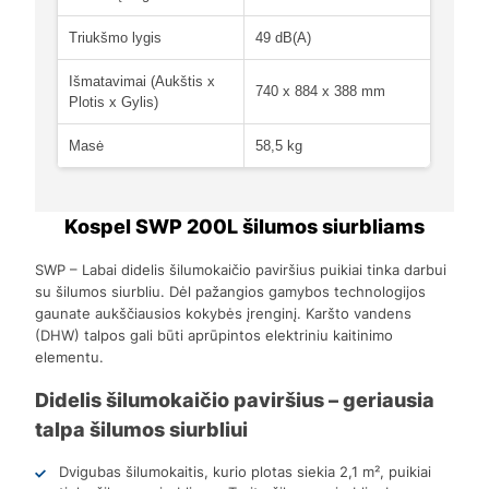
Triukšmo lygis
49 dB(A)
Išmatavimai (Aukštis x
740 x 884 x 388 mm
Plotis x Gylis)
Masė
58,5 kg
Kospel SWP 200L šilumos siurbliams
SWP – Labai didelis šilumokaičio paviršius puikiai tinka darbui
su šilumos siurbliu. Dėl pažangios gamybos technologijos
gaunate aukščiausios kokybės įrenginį. Karšto vandens
(DHW) talpos gali būti aprūpintos elektriniu kaitinimo
elementu.
Didelis šilumokaičio paviršius – geriausia
talpa šilumos siurbliui
Dvigubas šilumokaitis, kurio plotas siekia 2,1 m², puikiai