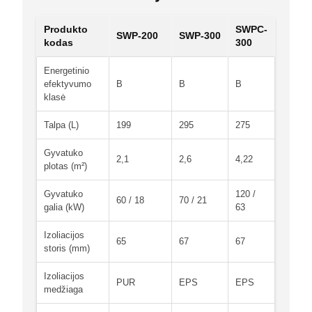
Produkto
SWPC-
SWP-200
SWP-300
kodas
300
Energetinio
efektyvumo
B
B
B
klasė
Talpa (L)
199
295
275
Gyvatuko
2,1
2,6
4,22
plotas (m²)
Gyvatuko
120 /
60 / 18
70 / 21
galia (kW)
63
Izoliacijos
65
67
67
storis (mm)
Izoliacijos
PUR
EPS
EPS
medžiaga