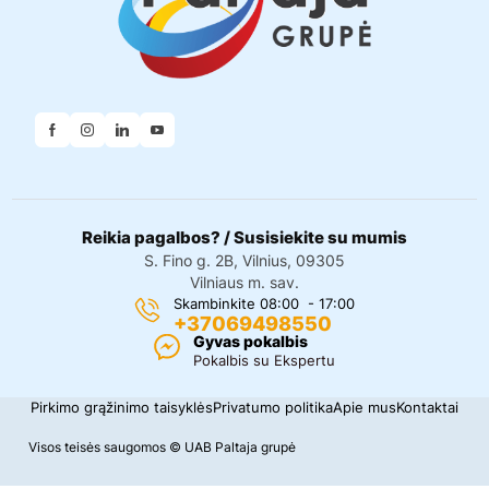
Reikia pagalbos? / Susisiekite su mumis
S. Fino g. 2B, Vilnius, 09305
Vilniaus m. sav.
Skambinkite 08:00 - 17:00
+37069498550
Gyvas pokalbis
Pokalbis su Ekspertu
Pirkimo grąžinimo taisyklės
Privatumo politika
Apie mus
Kontaktai
Visos teisės saugomos © UAB Paltaja grupė