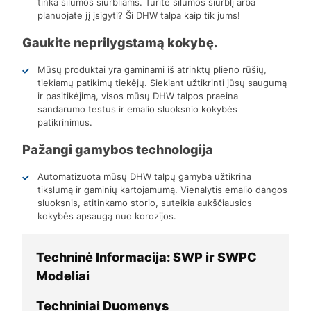
tinka šilumos siurbliams. Turite šilumos siurblį arba
planuojate jį įsigyti? Ši DHW talpa kaip tik jums!
Gaukite neprilygstamą kokybę.
Mūsų produktai yra gaminami iš atrinktų plieno rūšių,
tiekiamų patikimų tiekėjų. Siekiant užtikrinti jūsų saugumą
ir pasitikėjimą, visos mūsų DHW talpos praeina
sandarumo testus ir emalio sluoksnio kokybės
patikrinimus.
Pažangi gamybos technologija
Automatizuota mūsų DHW talpų gamyba užtikrina
tikslumą ir gaminių kartojamumą. Vienalytis emalio dangos
sluoksnis, atitinkamo storio, suteikia aukščiausios
kokybės apsaugą nuo korozijos.
Techninė Informacija: SWP ir SWPC
Modeliai
Techniniai Duomenys