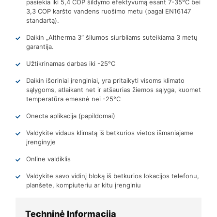
pasiekia iki 5,4 COP šildymo efektyvumą esant 7-35°C bei
3,3 COP karšto vandens ruošimo metu (pagal EN16147
standartą).
Daikin „Altherma 3“ šilumos siurbliams suteikiama 3 metų
garantija.
Užtikrinamas darbas iki -25°C
Daikin išoriniai įrenginiai, yra pritaikyti visoms klimato
sąlygoms, atlaikant net ir atšaurias žiemos sąlyga, kuomet
temperatūra emesnė nei -25°C
Onecta aplikacija (papildomai)
Valdykite vidaus klimatą iš betkurios vietos išmaniajame
įrenginyje
Online valdiklis
Valdykite savo vidinį bloką iš betkurios lokacijos telefonu,
planšete, kompiuteriu ar kitu įrenginiu
Techninė Informacija