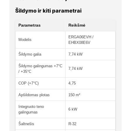
Šildymo ir kiti parametrai
Parametras
Reikšmė
ERGA06EVH /
Modelis
EHBX08E6V
Šildymo galia
7,74 kW
Šildymo galingumas +7°C
7,74 kW
/ +35°C
COP (+7°C)
4,75
Apšildomas plotas
150 m²
Integruoto teno
6 kW
galingumas
Šaltnešis
R-32