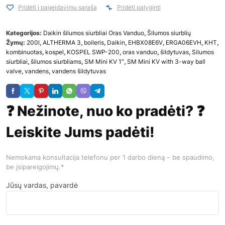
Pridėti į pageidavimų sąrašą
Pridėti palyginti
Kategorijos:
Daikin šilumos siurbliai Oras Vanduo
,
Šilumos siurblių
Žymų:
200l
,
ALTHERMA 3
,
boileris
,
Daikin
,
EHBX08E6V
,
ERGA06EVH
,
KHT
,
kombinuotas
,
kospel
,
KOSPEL SWP-200
,
oras vanduo
,
šildytuvas
,
Silumos
siurbliai
,
šilumos siurbliams
,
SM Mini KV 1″
,
SM Mini KV with 3-way ball
valve
,
vandens
,
vandens šildytuvas
❓ Nežinote, nuo ko pradėti? ❓
Leiskite Jums padėti!
Nemokama konsultacija telefonu per 1 darbo dieną – be spaudimo,
be įsipareigojimų.*
Jūsų vardas, pavardė