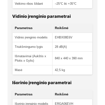
Veikimo ribos šildant
–25°C iki +35°C
Vidinio įrenginio parametrai
Parametras
Reikšmė
Vidinio įrenginio modelis
EHBX08E6V
Triukšmingumo lygis
28 dB(A)
Išmatavimai (Aukštis x
840 x 440 x 390 mm
Plotis x Gylis)
Masė
42,5 kg
Išorinio įrenginio parametrai
Parametras
Reikšmė
Išorinio įrenginio modelis
ERGA06EVH