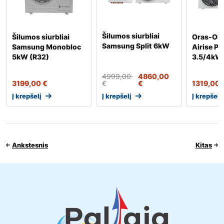
Šilumos siurbliai
Šilumos siurbliai
Oras-Or
Samsung Split 6kW
Samsung Monobloc
Airise P
5kW (R32)
3.5/4kW
4999,00
4860,00
3199,00
€
€
€
1319,00
Į krepšelį
Į krepšelį
Į krepšelį
Ankstesnis
Kitas