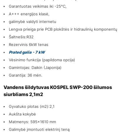
Garantuotas veikimas iki -25°C,
A+++ energijos klasė,
galimybė valdyti internetu
Lengva prieiga prie PCB plokštės ir hidraulinių komponentų
Šaltnešis:R32
Rezervinis 6kW tenas
Prated galia - 7 kW
Vėsinimo funkcija (papildoma opcija)
Gamintojas: Daikin (Japonija)
Garantija: 36 mėn.
Vandens šildytuvas KOSPEL SWP-200 šilumos
siurbliams 2,1m2
Gyvatuko plotas (m2):2,1
Aukšta kokybė
Matmenys: 595x1610 mm
Galimybė įmontuoti elektrinį teną