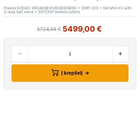
Prekės KODAS:
ERGA06EVH/EHBX08E6V + SWP-200 + SM Mini KV with
3-way ball valve + 301235P boilerio jutiklis
5499,00
€
5724,44
€
Į krepšelį