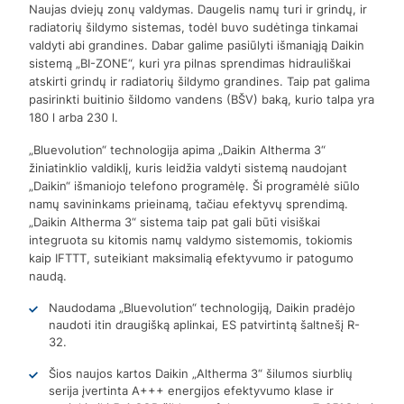
Naujas dviejų zonų valdymas. Daugelis namų turi ir grindų, ir
radiatorių šildymo sistemas, todėl buvo sudėtinga tinkamai
valdyti abi grandines. Dabar galime pasiūlyti išmaniąją Daikin
sistemą „BI-ZONE“, kuri yra pilnas sprendimas hidrauliškai
atskirti grindų ir radiatorių šildymo grandines. Taip pat galima
pasirinkti buitinio šildomo vandens (BŠV) baką, kurio talpa yra
180 l arba 230 l.
„Bluevolution“ technologija apima „Daikin Altherma 3“
žiniatinklio valdiklį, kuris leidžia valdyti sistemą naudojant
„Daikin“ išmaniojo telefono programėlę. Ši programėlė siūlo
namų savininkams prieinamą, tačiau efektyvų sprendimą.
„Daikin Altherma 3“ sistema taip pat gali būti visiškai
integruota su kitomis namų valdymo sistemomis, tokiomis
kaip IFTTT, suteikiant maksimalią efektyvumo ir patogumo
naudą.
Naudodama „Bluevolution“ technologiją, Daikin pradėjo
naudoti itin draugišką aplinkai, ES patvirtintą šaltnešį R-
32.
Šios naujos kartos Daikin „Altherma 3“ šilumos siurblių
serija įvertinta A+++ energijos efektyvumo klase ir