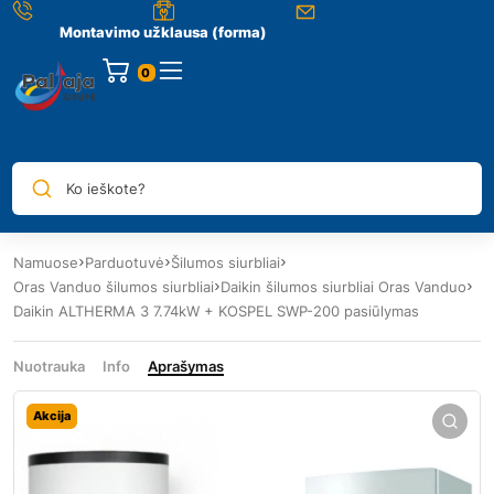
Montavimo užklausa (forma)
0
Ko ieškote?
Namuose
Parduotuvė
Šilumos siurbliai
Oras Vanduo šilumos siurbliai
Daikin šilumos siurbliai Oras Vanduo
Daikin ALTHERMA 3 7.74kW + KOSPEL SWP-200 pasiūlymas
Nuotrauka
Info
Aprašymas
Akcija