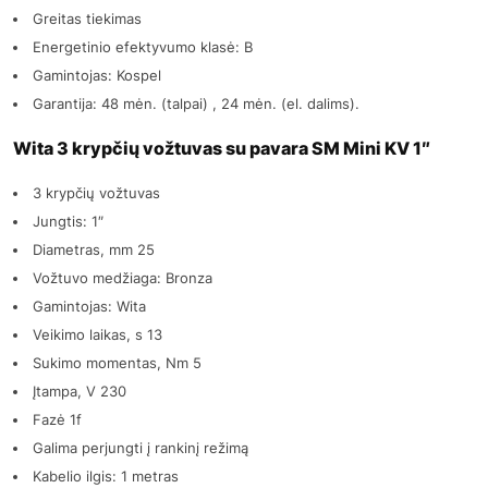
Greitas tiekimas
Energetinio efektyvumo klasė: B
Gamintojas: Kospel
Garantija: 48 mėn. (talpai) , 24 mėn. (el. dalims).
Wita 3 krypčių vožtuvas su pavara SM Mini KV 1″
3 krypčių vožtuvas
Jungtis: 1″
Diametras, mm 25
Vožtuvo medžiaga: Bronza
Gamintojas: Wita
Veikimo laikas, s 13
Sukimo momentas, Nm 5
Įtampa, V 230
Fazė 1f
Galima perjungti į rankinį režimą
Kabelio ilgis: 1 metras