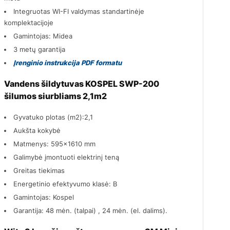
Integruotas WI-FI valdymas standartinėje
komplektacijoje
Gamintojas: Midea
3 metų garantija
Įrenginio instrukcija PDF formatu
Vandens šildytuvas KOSPEL SWP-200
šilumos siurbliams 2,1m2
Gyvatuko plotas (m2):2,1
Aukšta kokybė
Matmenys: 595x1610 mm
Galimybė įmontuoti elektrinį teną
Greitas tiekimas
Energetinio efektyvumo klasė: B
Gamintojas: Kospel
Garantija: 48 mėn. (talpai) , 24 mėn. (el. dalims).