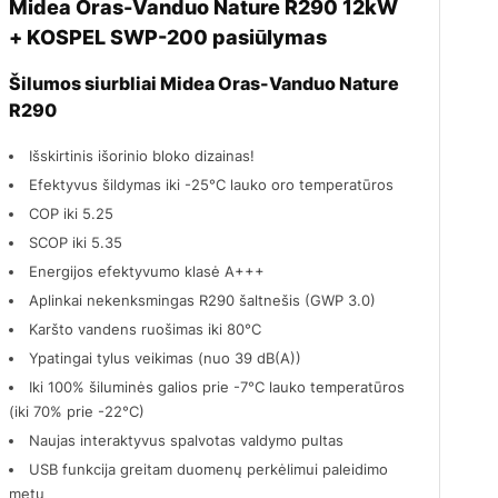
Midea Oras-Vanduo Nature R290 12kW
+ KOSPEL SWP-200 pasiūlymas
Šilumos siurbliai Midea Oras-Vanduo Nature
R290
Išskirtinis išorinio bloko dizainas!
Efektyvus šildymas iki -25°C lauko oro temperatūros
COP iki 5.25
SCOP iki 5.35
Energijos efektyvumo klasė A+++
Aplinkai nekenksmingas R290 šaltnešis (GWP 3.0)
Karšto vandens ruošimas iki 80°C
Ypatingai tylus veikimas (nuo 39 dB(A))
Iki 100% šiluminės galios prie -7°C lauko temperatūros
(iki 70% prie -22°C)
Naujas interaktyvus spalvotas valdymo pultas
USB funkcija greitam duomenų perkėlimui paleidimo
metu