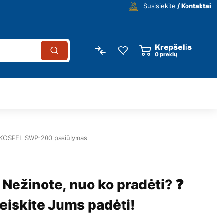
Susisiekite
/ Kontaktai
Krepšelis
0
prekių
 KOSPEL SWP-200 pasiūlymas
 Nežinote, nuo ko pradėti? ❓
eiskite Jums padėti!