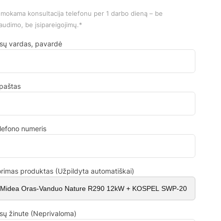
mokama konsultacija telefonu per 1 darbo dieną – be
audimo, be įsipareigojimų.*
sų vardas, pavardė
.paštas
lefono numeris
rimas produktas (Užpildyta automatiškai)
sų žinute (Neprivaloma)