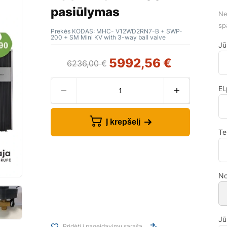
pasiūlymas
Ne
sp
Prekės KODAS:
MHC- V12WD2RN7-B + SWP-
200 + SM Mini KV with 3-way ball valve
Jū
5992,56
€
6236,00
€
El
Į krepšelį
Te
No
Jū
Pridėti į pageidavimų sąrašą