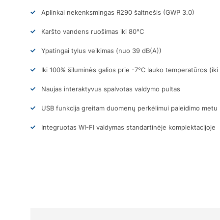
Aplinkai nekenksmingas R290 šaltnešis (GWP 3.0)
Karšto vandens ruošimas iki 80°C
Ypatingai tylus veikimas (nuo 39 dB(A))
Iki 100% šiluminės galios prie -7°C lauko temperatūros (ik
Naujas interaktyvus spalvotas valdymo pultas
USB funkcija greitam duomenų perkėlimui paleidimo metu
Integruotas WI-FI valdymas standartinėje komplektacijoje