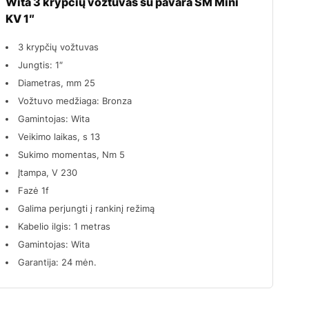
Wita 3 krypčių vožtuvas su pavara SM Mini
KV 1″
3 krypčių vožtuvas
Jungtis: 1″
Diametras, mm 25
Vožtuvo medžiaga: Bronza
Gamintojas: Wita
Veikimo laikas, s 13
Sukimo momentas, Nm 5
Įtampa, V 230
Fazė 1f
Galima perjungti į rankinį režimą
Kabelio ilgis: 1 metras
Gamintojas: Wita
Garantija: 24 mėn.