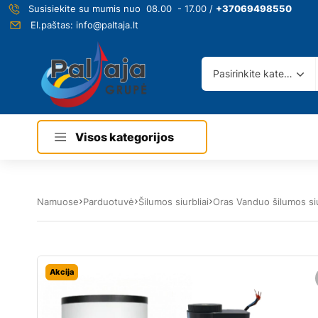
Susisiekite su mumis nuo 08.00 - 17.00 /
+37069498550
El.paštas:
info@paltaja.lt
Pasirinkite kategoriją
Visos kategorijos
Namuose
Parduotuvė
Šilumos siurbliai
Oras Vanduo šilumos siu
Akcija