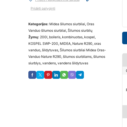
Pridėti palyginti
Kategorijos:
Midea šilumos siurbliai
,
Oras
Vanduo šilumos siurbliai
,
Šilumos siurblių
Žymų:
200l
,
boileris
,
kombinuotas
,
kospel
,
KOSPEL SWP-200
,
MIDEA
,
Nature R290
,
oras
vanduo
,
šildytuvas
,
Šilumos siurbliai Midea Oras-
Vanduo Nature R290
,
šilumos siurbliams
,
šilumos
siurblys
,
vandens
,
vandens šildytuvas