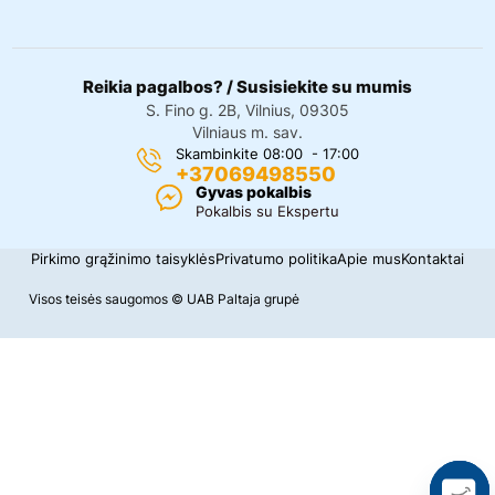
Reikia pagalbos? / Susisiekite su mumis
S. Fino g. 2B, Vilnius, 09305
Vilniaus m. sav.
Skambinkite 08:00 - 17:00
+37069498550
Gyvas pokalbis
Pokalbis su Ekspertu
Pirkimo grąžinimo taisyklės
Privatumo politika
Apie mus
Kontaktai
Visos teisės saugomos © UAB Paltaja grupė