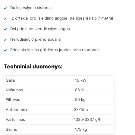
Dulkių valymo sistema
2
ortakiai oro išleidimo angoje, ne ilgesni kaip 7 metrai
Dvi priekinės ventiliacijos angos
Nerūdijančio plieno apdaila
Priekinis stiklas grūdintas juodas arba raudonas.
Techniniai duomenys:
Galia
15 kW
Našumas
86 %
Piltuvas
50 kg
Autonomija
37-15 h
Vartojimas
1335-3337 g/h
Svoris
175 kg