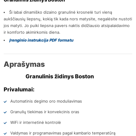
Ši labai dinamiško dizaino granulinė krosnelė turi vieną
aukščiausių liepsnų, kokią tik kada nors matysite, negalėsite nustoti
jos matyti. Jo puiki liepsna pavers naktis didžiausio atsipalaidavimo
ir komforto akimirkomis diena.
Įrenginio instrukcija PDF formatu
Aprašymas
Granulinis židinys Boston
Privalumai:
Automatinis degimo oro moduliavimas
Granulių tiekimas ir konvekcinis oras
WiFi ir internetinė kontrolė
Valdymas ir programavimas pagal kambario temperatūrą