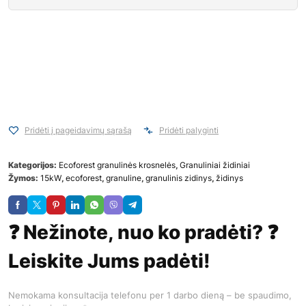
Pridėti į pageidavimų sąrašą
Pridėti palyginti
Kategorijos:
Ecoforest granulinės krosnelės
,
Granuliniai židiniai
Žymos:
15kW
,
ecoforest
,
granuline
,
granulinis zidinys
,
židinys
❓ Nežinote, nuo ko pradėti? ❓
Leiskite Jums padėti!
Nemokama konsultacija telefonu per 1 darbo dieną – be spaudimo,