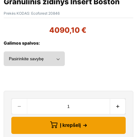
Granulinis židinys Insert Boston
Prekės KODAS:
Ecoforest 20846
4090,10
€
Galimos spalvos:
Į krepšelį