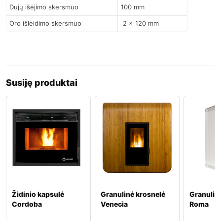
Dujų išėjimo skersmuo
100 mm
Oro išleidimo skersmuo
2 x 120 mm
Susiję produktai
Židinio kapsulė
Granulinė krosnelė
Granulin
Cordoba
Venecia
Roma