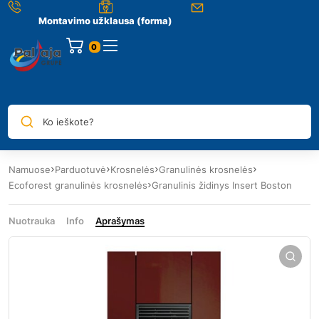
Montavimo užklausa (forma)
0
Ko ieškote?
Namuose
Parduotuvė
Krosnelės
Granulinės krosnelės
Ecoforest granulinės krosnelės
Granulinis židinys Insert Boston
Nuotrauka
Info
Aprašymas