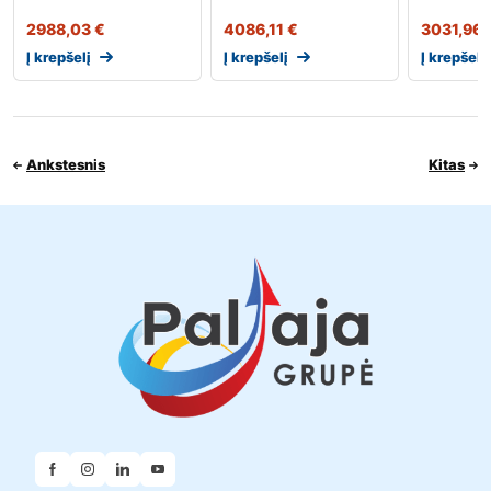
2988,03
€
4086,11
€
3031,96
Į krepšelį
Į krepšelį
Į krepšelį
Ankstesnis
Kitas