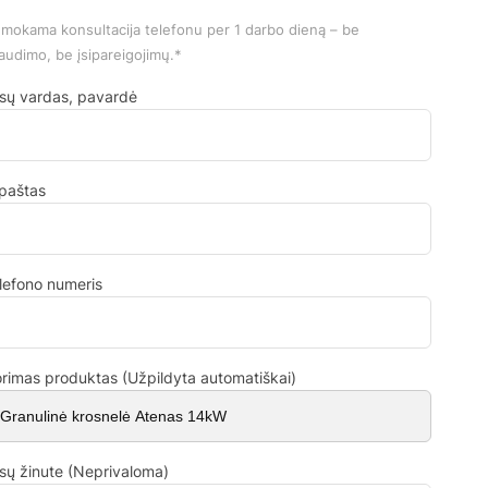
mokama konsultacija telefonu per 1 darbo dieną – be
audimo, be įsipareigojimų.*
sų vardas, pavardė
.paštas
lefono numeris
rimas produktas (Užpildyta automatiškai)
sų žinute (Neprivaloma)