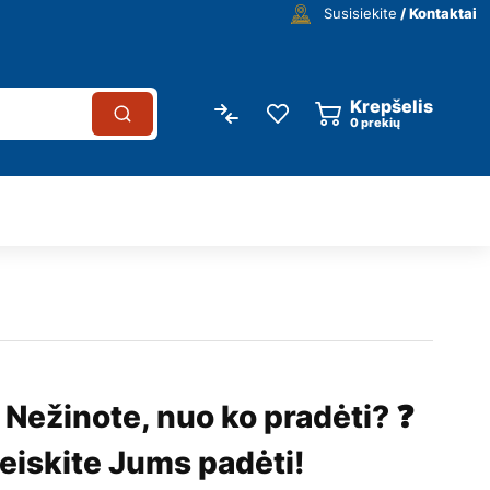
Susisiekite
/ Kontaktai
Krepšelis
0
prekių
 Nežinote, nuo ko pradėti? ❓
eiskite Jums padėti!