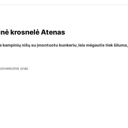
inė krosnelė Atenas
ie kampinių nišų su įmontuotu bunkeriu, leis mėgautis tiek šiluma, 
konvekcinis oras