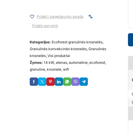
Pridėti į pageidavimų sąrašą
Pridėti palyginti
Kategorijos:
Ecoforest granulinės krosnelės
,
Granulinės konvekcinės krosnelės
,
Granulinės
krosnelės
,
Visi produktai
Žymos:
14 kW
,
atenas
,
automatinė
,
ecoforest
,
granuline
,
krosnelė
,
wifi