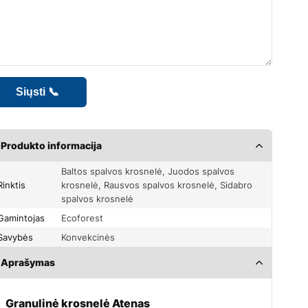
Produkto informacija
Baltos spalvos krosnelė, Juodos spalvos
Rinktis
krosnelė, Rausvos spalvos krosnelė, Sidabro
spalvos krosnelė
Gamintojas
Ecoforest
Savybės
Konvekcinės
Aprašymas
Granulinė krosnelė Atenas