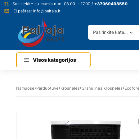
Susisiekite su mumis nuo 08.00 - 17.00 /
+37069498550
El.paštas:
info@paltaja.lt
Pasirinkite kategoriją
Visos kategorijos
Namuose
Parduotuvė
Krosnelės
Granulinės krosnelės
Ecofore