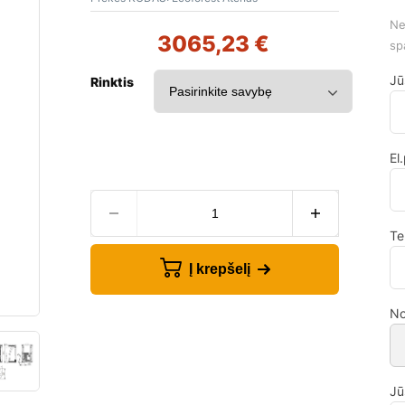
Ne
3065,23
€
sp
Jū
Rinktis
El
Te
Į krepšelį
No
Jū