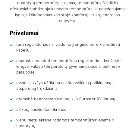
nustatytą temperatūrą ir esamą temperatūrą. Valdiklis
efektyviai stabilizuoja kambario temperatūrą iki pageidaujamo
lygio, užtikrindamas vartotojo komfortą ir tikrą energijos
taupymą.
Privalumai
tarp reguliatoriaus ir valdomo įrenginio nereikia nutiesti
kabelių,
paprastas naudoti temperatūros reguliatorius, leidžiantis
lengvai valdyti temperatūrą gyvenamosiose ir buitinėse
patalpose,
dvipusis ryšys užtikrina aukštą veikimo patikimumą ir
atsparumą trukdžiams,
galimybė bendradarbiauti su iki 6 Euroster RX imtuvų,
aiškus, apšviestas ekranas,
vienu metu ekrane rodomos temperatūros: esama ir
nustatyta,