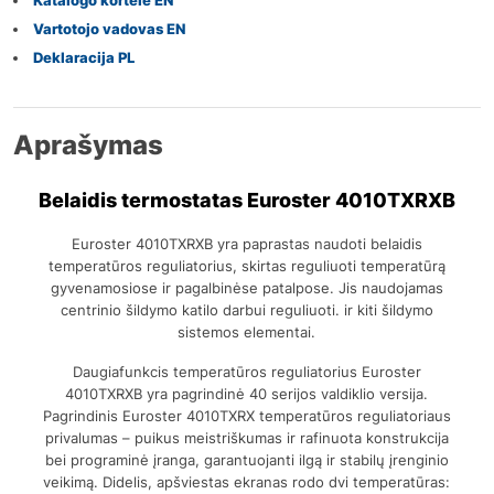
Katalogo kortelė EN
Vartotojo vadovas EN
Deklaracija PL
Aprašymas
Belaidis termostatas Euroster 4010TXRXB
Euroster 4010TXRXB yra paprastas naudoti belaidis
temperatūros reguliatorius, skirtas reguliuoti temperatūrą
gyvenamosiose ir pagalbinėse patalpose. Jis naudojamas
centrinio šildymo katilo darbui reguliuoti. ir kiti šildymo
sistemos elementai.
Daugiafunkcis temperatūros reguliatorius Euroster
4010TXRXB yra pagrindinė 40 serijos valdiklio versija.
Pagrindinis Euroster 4010TXRX temperatūros reguliatoriaus
privalumas – puikus meistriškumas ir rafinuota konstrukcija
bei programinė įranga, garantuojanti ilgą ir stabilų įrenginio
veikimą. Didelis, apšviestas ekranas rodo dvi temperatūras: