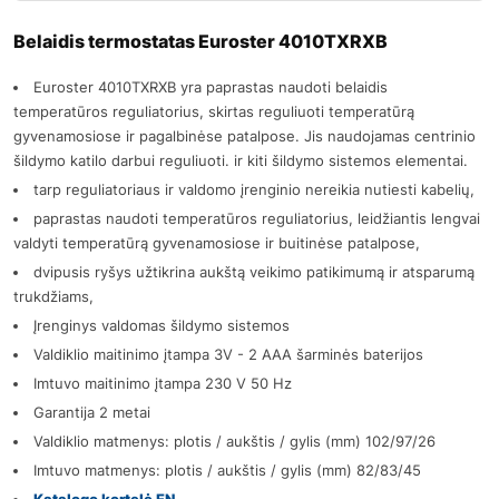
Belaidis termostatas Euroster 4010TXRXB
Euroster 4010TXRXB yra paprastas naudoti belaidis
temperatūros reguliatorius, skirtas reguliuoti temperatūrą
gyvenamosiose ir pagalbinėse patalpose. Jis naudojamas centrinio
šildymo katilo darbui reguliuoti. ir kiti šildymo sistemos elementai.
tarp reguliatoriaus ir valdomo įrenginio nereikia nutiesti kabelių,
paprastas naudoti temperatūros reguliatorius, leidžiantis lengvai
valdyti temperatūrą gyvenamosiose ir buitinėse patalpose,
dvipusis ryšys užtikrina aukštą veikimo patikimumą ir atsparumą
trukdžiams,
Įrenginys valdomas šildymo sistemos
Valdiklio maitinimo įtampa 3V - 2 AAA šarminės baterijos
Imtuvo maitinimo įtampa 230 V 50 Hz
Garantija 2 metai
Valdiklio matmenys: plotis / aukštis / gylis (mm) 102/97/26
Imtuvo matmenys: plotis / aukštis / gylis (mm) 82/83/45