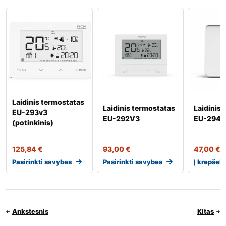
Laidinis termostatas
Laidinis termostatas
Laidinis
EU-293v3
EU-292V3
EU-294V
(potinkinis)
125,84
€
93,00
€
47,00
€
Pasirinkti savybes
Pasirinkti savybes
Į krepšelį
Ankstesnis
Kitas