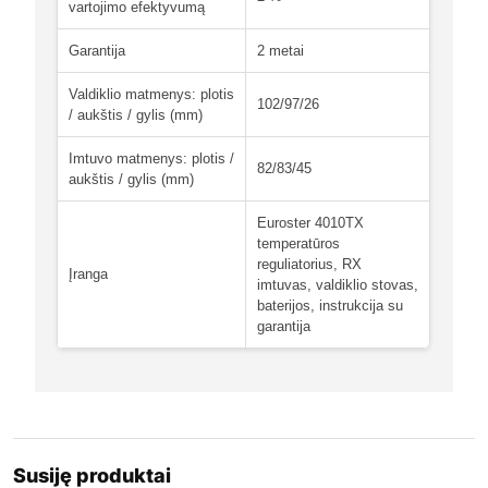
vartojimo efektyvumą
Garantija
2 metai
Valdiklio matmenys: plotis
102/97/26
/ aukštis / gylis (mm)
Imtuvo matmenys: plotis /
82/83/45
aukštis / gylis (mm)
Euroster 4010TX
temperatūros
reguliatorius, RX
Įranga
imtuvas, valdiklio stovas,
baterijos, instrukcija su
garantija
Susiję produktai