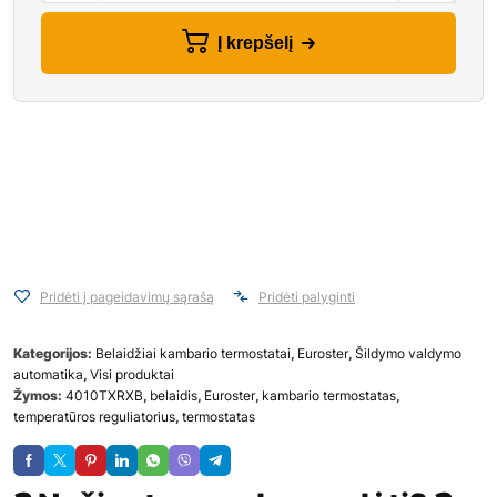
Į krepšelį
Pridėti į pageidavimų sąrašą
Pridėti palyginti
Kategorijos:
Belaidžiai kambario termostatai
,
Euroster
,
Šildymo valdymo
automatika
,
Visi produktai
Žymos:
4010TXRXB
,
belaidis
,
Euroster
,
kambario termostatas
,
temperatūros reguliatorius
,
termostatas