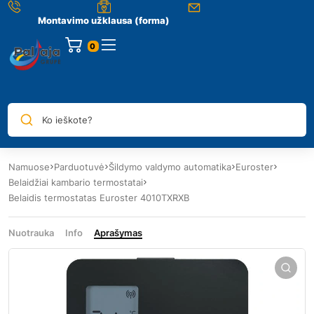
Montavimo užklausa (forma)
0
Ko ieškote?
Namuose
Parduotuvė
Šildymo valdymo automatika
Euroster
Belaidžiai kambario termostatai
Belaidis termostatas Euroster 4010TXRXB
Nuotrauka
Info
Aprašymas