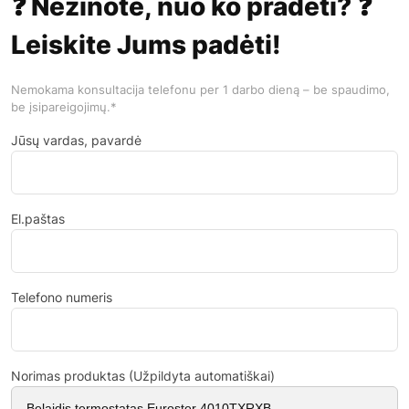
❓ Nežinote, nuo ko pradėti? ❓
Leiskite Jums padėti!
Nemokama konsultacija telefonu per 1 darbo dieną – be spaudimo,
be įsipareigojimų.*
Jūsų vardas, pavardė
El.paštas
Telefono numeris
Norimas produktas (Užpildyta automatiškai)