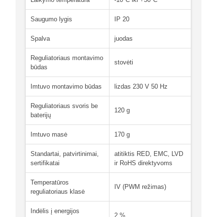
Saugumo lygis
IP 20
Spalva
juodas
Reguliatoriaus montavimo
stovėti
būdas
Imtuvo montavimo būdas
lizdas 230 V 50 Hz
Reguliatoriaus svoris be
120 g
baterijų
Imtuvo masė
170 g
Standartai, patvirtinimai,
atitiktis RED, EMC, LVD
sertifikatai
ir RoHS direktyvoms
Temperatūros
IV (PWM režimas)
reguliatoriaus klasė
Indėlis į energijos
2 %