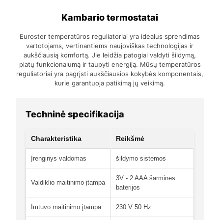
Kambario termostatai
Euroster temperatūros reguliatoriai yra idealus sprendimas
vartotojams, vertinantiems naujoviškas technologijas ir
aukščiausią komfortą. Jie leidžia patogiai valdyti šildymą,
platų funkcionalumą ir taupyti energiją. Mūsų temperatūros
reguliatoriai yra pagrįsti aukščiausios kokybės komponentais,
kurie garantuoja patikimą jų veikimą.
Techninė specifikacija
Charakteristika
Reikšmė
Įrenginys valdomas
šildymo sistemos
3V - 2 AAA šarminės
Valdiklio maitinimo įtampa
baterijos
Imtuvo maitinimo įtampa
230 V 50 Hz