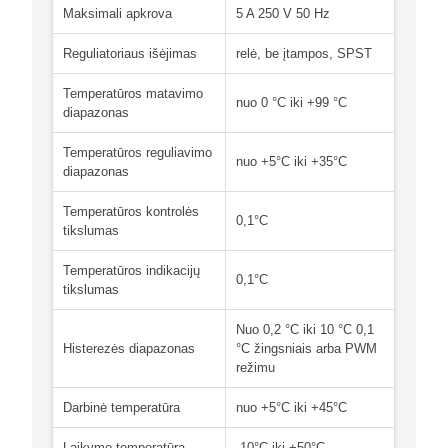
Maksimali apkrova
5 A 250 V 50 Hz
Reguliatoriaus išėjimas
relė, be įtampos, SPST
Temperatūros matavimo
nuo 0 °C iki +99 °C
diapazonas
Temperatūros reguliavimo
nuo +5°C iki +35°C
diapazonas
Temperatūros kontrolės
0,1°C
tikslumas
Temperatūros indikacijų
0,1°C
tikslumas
Nuo 0,2 °C iki 10 °C 0,1
Histerezės diapazonas
°C žingsniais arba PWM
režimu
Darbinė temperatūra
nuo +5°C iki +45°C
Laikymo temperatūra
-10°C iki +50°C