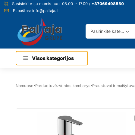
Susisiekite su mumis nuo 08.00 - 17.00 /
+37069498550
El.paštas:
info@paltaja.lt
Pasirinkite kategoriją
Visos kategorijos
Namuose
Parduotuvė
Vonios kambarys
Praustuvai ir maišytuva