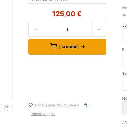
Ne
125,00
€
sp
Jū
Į krepšelį
El
Te
No
Pridėti į pageidavimų sąrašą
Pridėti palyginti
Jū