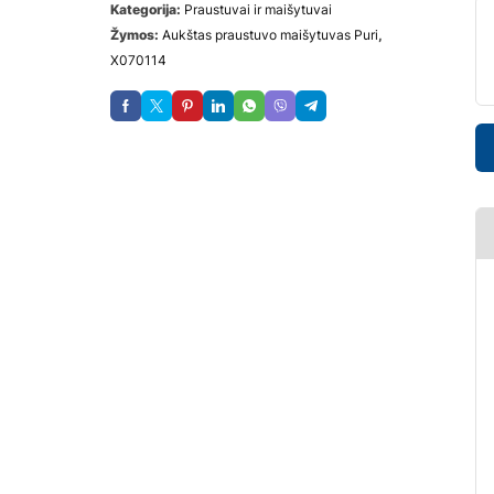
Kategorija:
Praustuvai ir maišytuvai
Žymos:
Aukštas praustuvo maišytuvas Puri
,
X070114