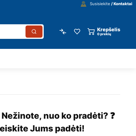
Susisiekite
/ Kontaktai
Krepšelis
0
prekių
 Nežinote, nuo ko pradėti? ❓
eiskite Jums padėti!