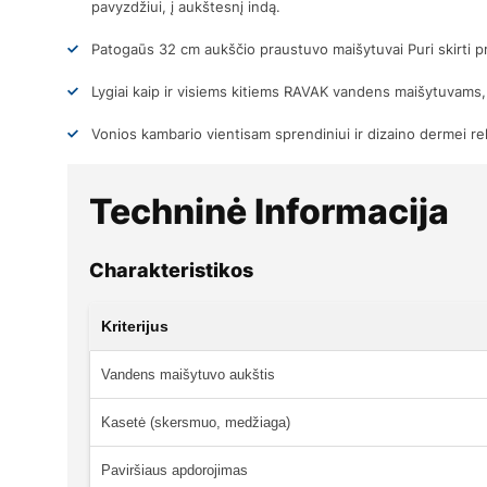
pavyzdžiui, į aukštesnį indą.
Patogaūs 32 cm aukščio praustuvo maišytuvai Puri skirti p
Lygiai kaip ir visiems kitiems RAVAK vandens maišytuvams, 
Vonios kambario vientisam sprendiniui ir dizaino dermei 
Techninė Informacija
Charakteristikos
Kriterijus
Vandens maišytuvo aukštis
Kasetė (skersmuo, medžiaga)
Paviršiaus apdorojimas