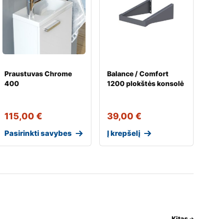
Praustuvas Chrome
Balance / Comfort
400
1200 plokštės konsolė
115,00
€
39,00
€
Pasirinkti savybes
Į krepšelį
Kitas