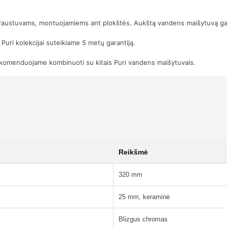
raustuvams, montuojamiems ant plokštės. Aukštą vandens maišytuvą galit
Puri kolekcijai suteikiame 5 metų garantiją.
rekomenduojame kombinuoti su kitais Puri vandens maišytuvais.
Reikšmė
320 mm
25 mm, keraminė
Blizgus chromas