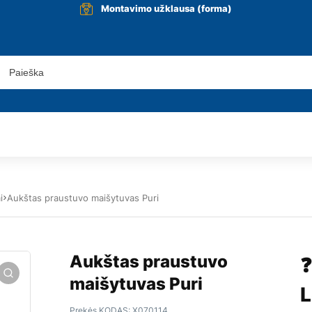
Montavimo užklausa (forma)
i
Aukštas praustuvo maišytuvas Puri
Aukštas praustuvo
❓
maišytuvas Puri
L
Prekės KODAS:
X070114