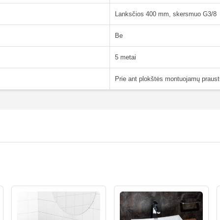
Lanksčios 400 mm, skersmuo G3/8
Be
5 metai
Prie ant plokštės montuojamų praust