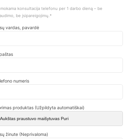
mokama konsultacija telefonu per 1 darbo dieną – be
audimo, be įsipareigojimų.*
sų vardas, pavardė
.paštas
lefono numeris
rimas produktas (Užpildyta automatiškai)
sų žinute (Neprivaloma)