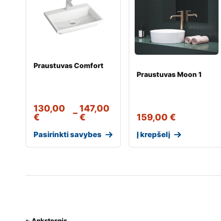
Praustuvas Comfort
Praustuvas Moon 1
130,00
147,00
–
€
€
159,00
€
Pasirinkti savybes
Į krepšelį
Ankstesnis