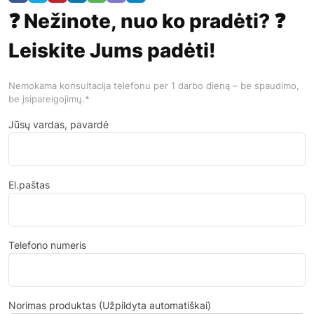
❓ Nežinote, nuo ko pradėti? ❓
Leiskite Jums padėti!
Nemokama konsultacija telefonu per 1 darbo dieną – be spaudimo,
be įsipareigojimų.*
Jūsų vardas, pavardė
El.paštas
Telefono numeris
Norimas produktas (Užpildyta automatiškai)