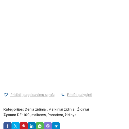
Pridėti į pageidavimų sąrašą
Pridėti palyginti
Kategorijos:
Denia židiniai
,
Malkiniai židiniai
,
Židiniai
Žymos:
DF-100
,
malkoms
,
Panadero
,
židinys