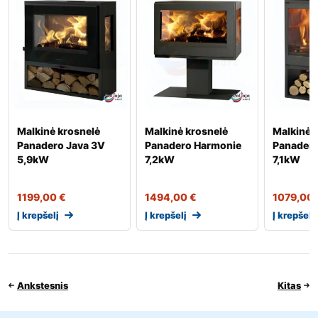
Malkinė krosnelė
Malkinė krosnelė
Malkinė 
Panadero Java 3V
Panadero Harmonie
Panadero
5,9kW
7,2kW
7,1kW
1199,00
€
1494,00
€
1079,00
Į krepšelį
Į krepšelį
Į krepšelį
Ankstesnis
Kitas