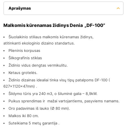
Aprašymas
Malkomis kūrenamas židinys Denia „DF-100”
Šiuolaikinio stiliaus malkomis kūrenamas židinys,
atitinkanti ekologinio dizaino standartus.
Plieninis korpusas
Šilkografinis stiklas
Židinio vidus dengtas vermikulitu.
Ketaus grotelės.
Židinio dizainas idealiai tinka visų tipų patalpoms DF-100 (
627x1120x47mm) .
Šildymo tūris yra 240 m3, o šiluminė galia – 8,9kW.
Puikus sprendimas ir mažai vartojantiems, pasyviems namams.
Oro padavimas iš lauko (Ø 80 mm).
Malkos iki 80 cm.
Suteikiama 5 metų garantija .