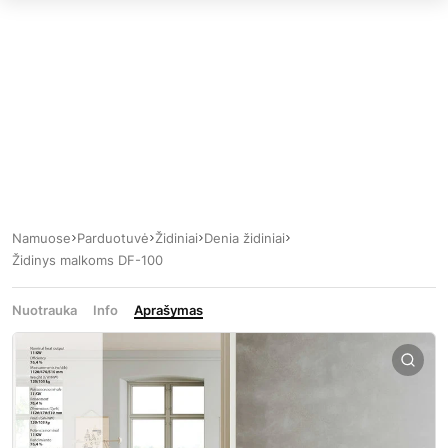
Namuose
Parduotuvė
Židiniai
Denia židiniai
Židinys malkoms DF-100
Nuotrauka
Info
Aprašymas