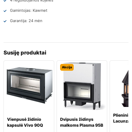
4 reguliuojamos kojelės
Gamintojas: Kawmet
Garantija: 24 mėn
Susiję produktai
Akcija
Plieninis
Vienpusė židinio
Dvipusis židinys
Lacunza
kapsulė Vivo 90Q
malkoms Plasma 95B