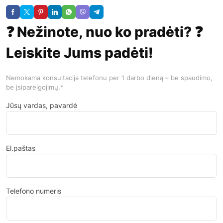
❓ Nežinote, nuo ko pradėti? ❓
Leiskite Jums padėti!
Nemokama konsultacija telefonu per 1 darbo dieną – be spaudimo,
be įsipareigojimų.*
Jūsų vardas, pavardė
El.paštas
Telefono numeris