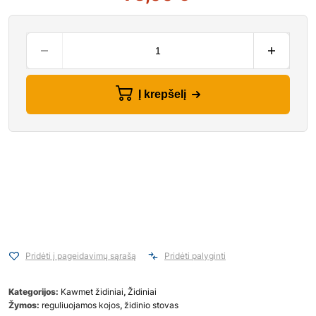
Į krepšelį
Pridėti į pageidavimų sąrašą
Pridėti palyginti
Kategorijos:
Kawmet židiniai
,
Židiniai
Žymos:
reguliuojamos kojos
,
židinio stovas