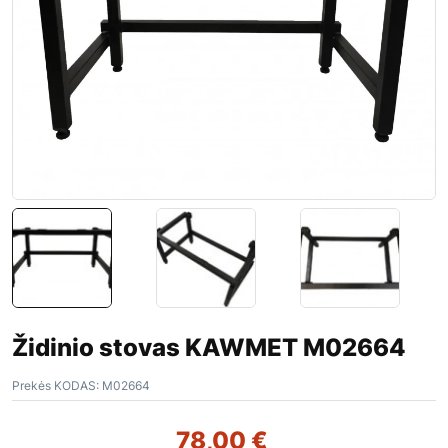
Židinio stovas KAWMET M02664
Prekės KODAS:
M02664
78,00
€