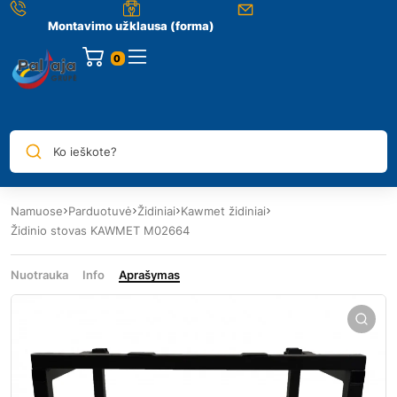
Montavimo užklausa (forma)
0
Ko ieškote?
Namuose
Parduotuvė
Židiniai
Kawmet židiniai
Židinio stovas KAWMET M02664
Nuotrauka
Info
Aprašymas