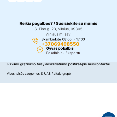
Reikia pagalbos? / Susisiekite su mumis
S. Fino g. 2B, Vilnius, 09305
Vilniaus m. sav.
Skambinkite 08:00 - 17:00
+37069498550
Gyvas pokalbis
Pokalbis su Ekspertu
Pirkimo grąžinimo taisyklės
Privatumo politika
Apie mus
Kontaktai
Visos teisės saugomos © UAB Paltaja grupė