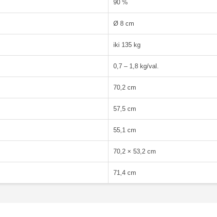
90 %
Ø 8 cm
iki 135 kg
0,7 – 1,8 kg/val.
70,2 cm
57,5 cm
55,1 cm
70,2 × 53,2 cm
71,4 cm