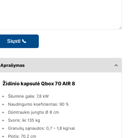
Aprašymas
Židinio kapsulė Qbox 70 AIR 8
Šiluminė galia: 7,8 kW
Naudingumo koeficientas: 90 %
Dūmtraukio jungtis Ø 8 cm
Svoris: iki 135 kg
Granulių sąnaudos: 0,7 – 1,8 kg/val.
Plotis: 70,2 cm