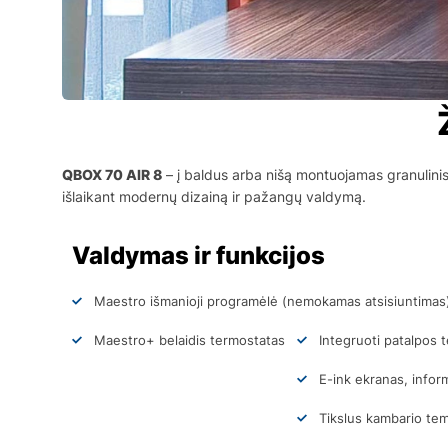
QBOX 70 AIR 8
– į baldus arba nišą montuojamas granulinis 
išlaikant modernų dizainą ir pažangų valdymą.
Valdymas ir funkcijos
Maestro išmanioji programėlė (nemokamas atsisiuntimas)
Maestro+ belaidis termostatas
Integruoti patalpos t
E-ink ekranas, infor
Tikslus kambario te