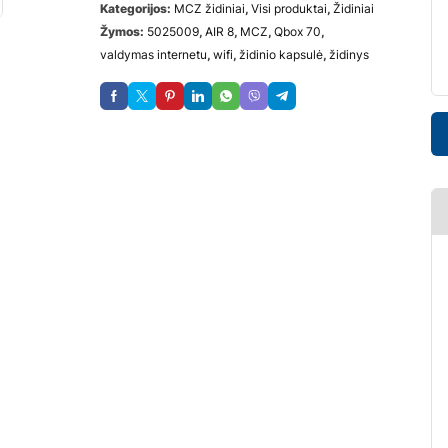
Kategorijos:
MCZ židiniai
,
Visi produktai
,
Židiniai
Žymos:
5025009
,
AIR 8
,
MCZ
,
Qbox 70
,
valdymas internetu
,
wifi
,
židinio kapsulė
,
židinys