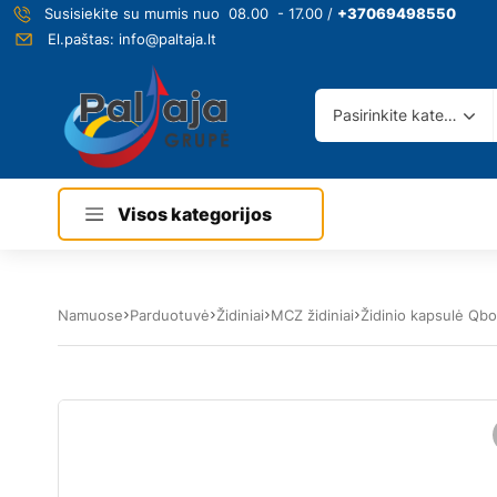
Susisiekite su mumis nuo 08.00 - 17.00 /
+37069498550
El.paštas:
info@paltaja.lt
Pasirinkite kategoriją
Visos kategorijos
Namuose
Parduotuvė
Židiniai
MCZ židiniai
Židinio kapsulė Qbo