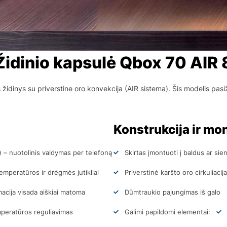
Židinio kapsulė Qbox 70 AIR 
židinys su priverstine oro konvekcija (AIR sistema). Šis modelis pasi
Konstrukcija ir m
 – nuotolinis valdymas per telefoną
Skirtas įmontuoti į baldus ar sie
emperatūros ir drėgmės jutikliai
Priverstinė karšto oro cirkuliacij
macija visada aiškiai matoma
Dūmtraukio pajungimas iš galo
mperatūros reguliavimas
Galimi papildomi elementai: