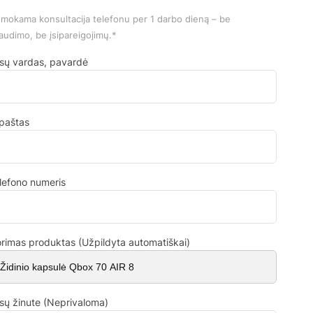
mokama konsultacija telefonu per 1 darbo dieną – be
audimo, be įsipareigojimų.*
sų vardas, pavardė
.paštas
lefono numeris
rimas produktas (Užpildyta automatiškai)
sų žinute (Neprivaloma)