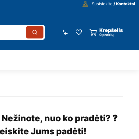
Susisiekite
/ Kontaktai
Krepšelis
0
prekių
 Nežinote, nuo ko pradėti? ❓
eiskite Jums padėti!