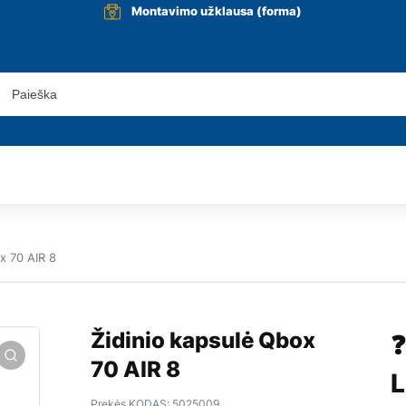
Montavimo užklausa (forma)
x 70 AIR 8
Židinio kapsulė Qbox
❓
70 AIR 8
L
Prekės KODAS:
5025009