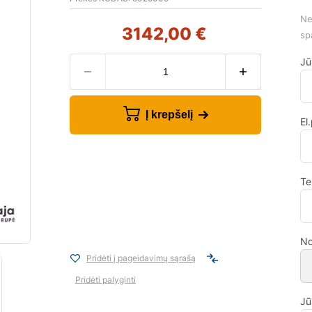
Ne
3142,00
€
sp
Jū
Į krepšelį
El
Te
No
Pridėti į pageidavimų sąrašą
Pridėti palyginti
Jū