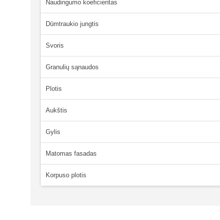
Naudingumo koeficientas
Dūmtraukio jungtis
Svoris
Granulių sąnaudos
Plotis
Aukštis
Gylis
Matomas fasadas
Korpuso plotis