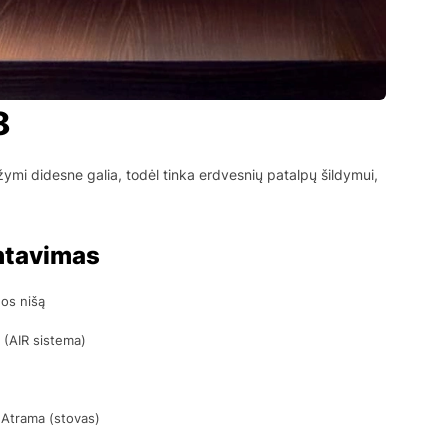
8
žymi didesne galia, todėl tinka erdvesnių patalpų šildymui,
ontavimas
nos nišą
a (AIR sistema)
Atrama (stovas)