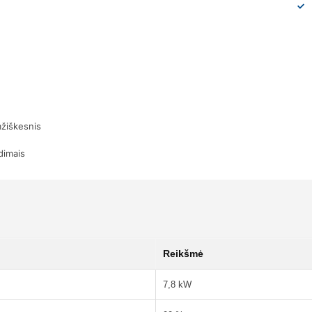
mžiškesnis
dimais
Reikšmė
7,8 kW