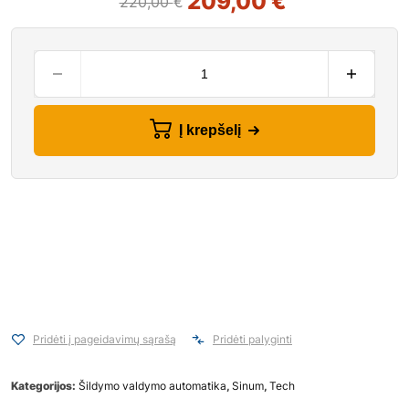
209,00
€
220,00
€
Į krepšelį
Pridėti į pageidavimų sąrašą
Pridėti palyginti
Kategorijos:
Šildymo valdymo automatika
,
Sinum
,
Tech