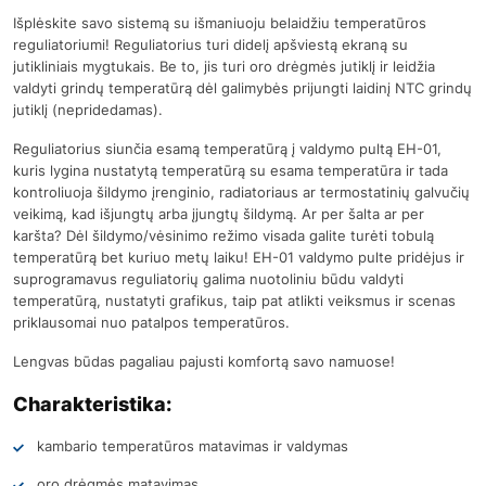
Išplėskite savo sistemą su išmaniuoju belaidžiu temperatūros
reguliatoriumi! Reguliatorius turi didelį apšviestą ekraną su
jutikliniais mygtukais. Be to, jis turi oro drėgmės jutiklį ir leidžia
valdyti grindų temperatūrą dėl galimybės prijungti laidinį NTC grindų
jutiklį (nepridedamas).
Reguliatorius siunčia esamą temperatūrą į valdymo pultą EH-01,
kuris lygina nustatytą temperatūrą su esama temperatūra ir tada
kontroliuoja šildymo įrenginio, radiatoriaus ar termostatinių galvučių
veikimą, kad išjungtų arba įjungtų šildymą. Ar per šalta ar per
karšta? Dėl šildymo/vėsinimo režimo visada galite turėti tobulą
temperatūrą bet kuriuo metų laiku! EH-01 valdymo pulte pridėjus ir
suprogramavus reguliatorių galima nuotoliniu būdu valdyti
temperatūrą, nustatyti grafikus, taip pat atlikti veiksmus ir scenas
priklausomai nuo patalpos temperatūros.
Lengvas būdas pagaliau pajusti komfortą savo namuose!
Charakteristika:
kambario temperatūros matavimas ir valdymas
oro drėgmės matavimas