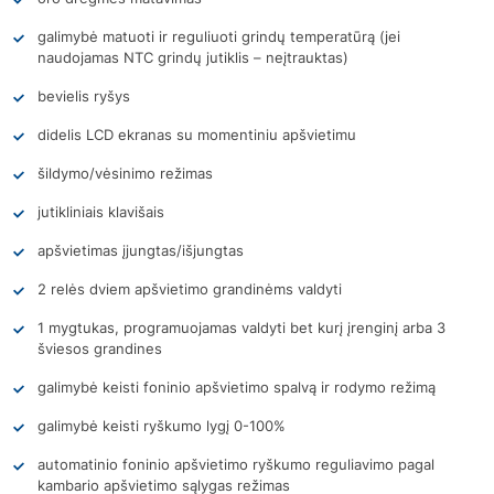
galimybė matuoti ir reguliuoti grindų temperatūrą (jei
naudojamas NTC grindų jutiklis – neįtrauktas)
bevielis ryšys
didelis LCD ekranas su momentiniu apšvietimu
šildymo/vėsinimo režimas
jutikliniais klavišais
apšvietimas įjungtas/išjungtas
2 relės dviem apšvietimo grandinėms valdyti
1 mygtukas, programuojamas valdyti bet kurį įrenginį arba 3
šviesos grandines
galimybė keisti foninio apšvietimo spalvą ir rodymo režimą
galimybė keisti ryškumo lygį 0-100%
automatinio foninio apšvietimo ryškumo reguliavimo pagal
kambario apšvietimo sąlygas režimas