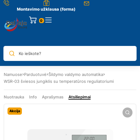
Montavimo užklausa (forma)
0
Ko ieškote?
Namuose
Parduotuvė
Šildymo valdymo automatika
WSR-03 šviesos jungiklis su temperatūros reguliatoriumi
Nuotrauka
Info
Aprašymas
Atsiliepimai
Akcija