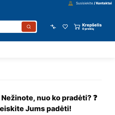
Susisiekite
/ Kontaktai
Krepšelis
0
prekių
 Nežinote, nuo ko pradėti? ❓
eiskite Jums padėti!