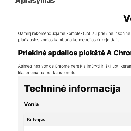
Aprašymas
V
Gaminį rekomenduojame komplektuoti su priekine ir šonine ap
plačiausios vonios kambario koncepcijos rinkoje dalis.
Priekinė apdailos plokštė A Chr
Asimetrinės vonios Chrome nereikia įmūryti ir išklijuoti kera
liks prieinama bet kuriuo metu.
Techninė informacija
Vonia
Kriterijus