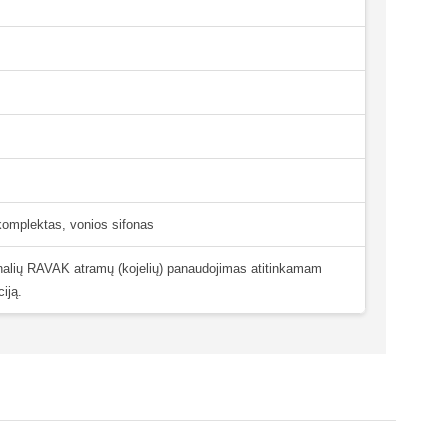
 komplektas, vonios sifonas
ginalių RAVAK atramų (kojelių) panaudojimas atitinkamam
iją.