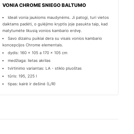
VONIA CHROME SNIEGO BALTUMO
Ideali vonia jaukioms maudynėms. Ji patogi, turi vietos
daiktams padėti, o gulėjimo kryptis joje pasukta taip, kad
matytumėte likusią vonios kambario erdvę.
Savo dizainu puikiai dera su visais vonios kambario
koncepcijos Chrome elementais.
dydis: 160 x 105 a 170 x 105 cm
medžiaga: lietas akrilas
tvirtinimo variantas: LA - stiklo pluoštas
tūris: 195, 225 l
tipas: kairė ir dešinė (L/R)