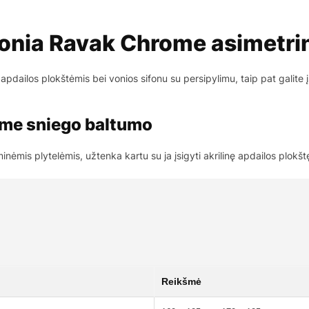
onia Ravak Chrome asimetri
dailos plokštėmis bei vonios sifonu su persipylimu, taip pat galite į
ome sniego baltumo
minėmis plytelėmis, užtenka kartu su ja įsigyti akrilinę apdailos plokš
Reikšmė