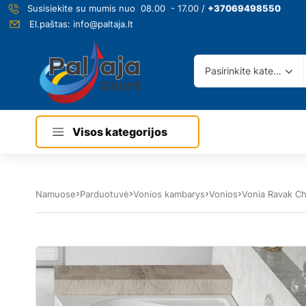
Susisiekite su mumis nuo 08.00 - 17.00 /
+37069498550
El.paštas:
info@paltaja.lt
Pasirinkite kategoriją
Visos kategorijos
Namuose
Parduotuvė
Vonios kambarys
Vonios
Vonia Ravak C