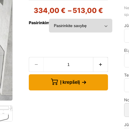
Ne
334,00
€
–
513,00
€
sp
Pasirinkimai:
Jū
El
Te
Į krepšelį
No
Jū