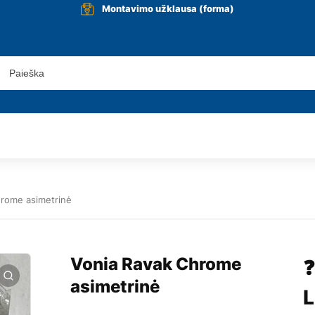
Montavimo užklausa (forma)
hrome asimetrinė
Vonia Ravak Chrome
❓
asimetrinė
L