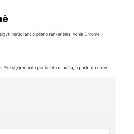
nė
sigyti nerūdijančio plieno rankenėles. Vonia Chrome –
tę. Plokštę įrengsite per keletą minučių, o paslėpta erdvė