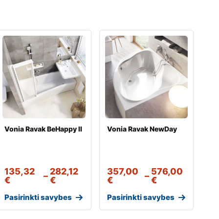
Vonia Ravak BeHappy II
Vonia Ravak NewDay
135,32
282,12
357,00
576,00
–
–
€
€
€
€
Pasirinkti savybes
Pasirinkti savybes