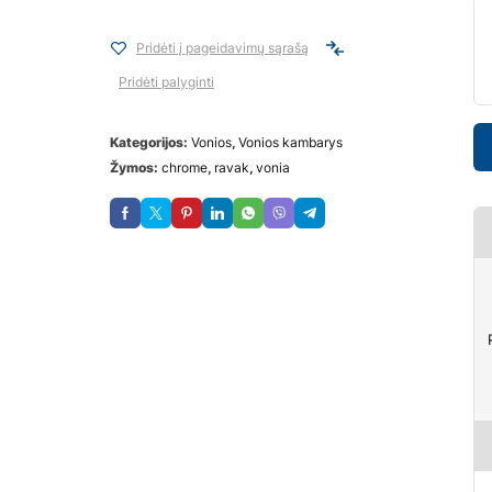
Pridėti į pageidavimų sąrašą
Pridėti palyginti
Kategorijos:
Vonios
,
Vonios kambarys
Žymos:
chrome
,
ravak
,
vonia