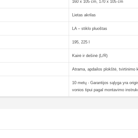
160 x 105 cm, 170 x 105 cm
Lietas akrilas
LA – stiklo pluoštas
195, 225 l
Kairė ir dešinė (L/R)
Atrama, apdailos plokštė, tvirtinimo
10 metų - Garantijos sąlyga yra ori
vonios tipui pagal montavimo instrukc