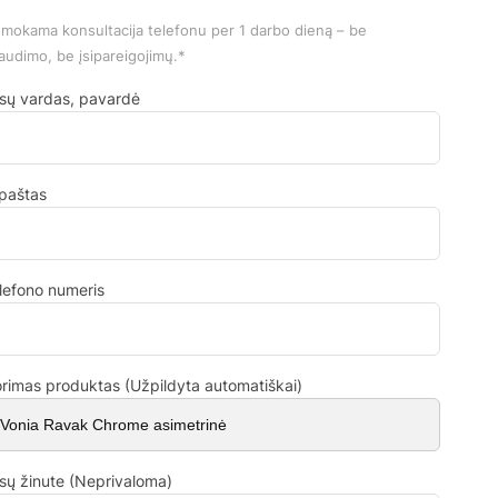
mokama konsultacija telefonu per 1 darbo dieną – be
audimo, be įsipareigojimų.*
sų vardas, pavardė
.paštas
lefono numeris
rimas produktas (Užpildyta automatiškai)
sų žinute (Neprivaloma)