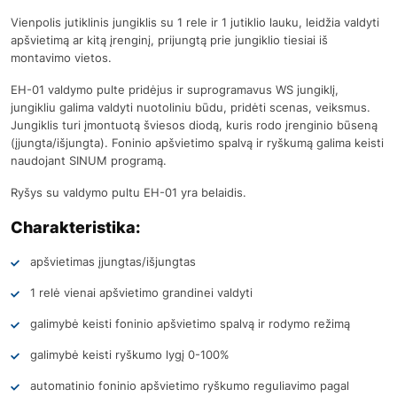
Vienpolis jutiklinis jungiklis su 1 rele ir 1 jutiklio lauku, leidžia valdyti
apšvietimą ar kitą įrenginį, prijungtą prie jungiklio tiesiai iš
montavimo vietos.
EH-01 valdymo pulte pridėjus ir suprogramavus WS jungiklį,
jungikliu galima valdyti nuotoliniu būdu, pridėti scenas, veiksmus.
Jungiklis turi įmontuotą šviesos diodą, kuris rodo įrenginio būseną
(įjungta/išjungta). Foninio apšvietimo spalvą ir ryškumą galima keisti
naudojant SINUM programą.
Ryšys su valdymo pultu EH-01 yra belaidis.
Charakteristika:
apšvietimas įjungtas/išjungtas
1 relė vienai apšvietimo grandinei valdyti
galimybė keisti foninio apšvietimo spalvą ir rodymo režimą
galimybė keisti ryškumo lygį 0-100%
automatinio foninio apšvietimo ryškumo reguliavimo pagal