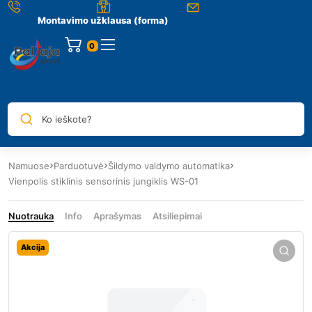
Montavimo užklausa (forma)
0
Ko ieškote?
Namuose
Parduotuvė
Šildymo valdymo automatika
Vienpolis stiklinis sensorinis jungiklis WS-01
Nuotrauka
Info
Aprašymas
Atsiliepimai
Akcija