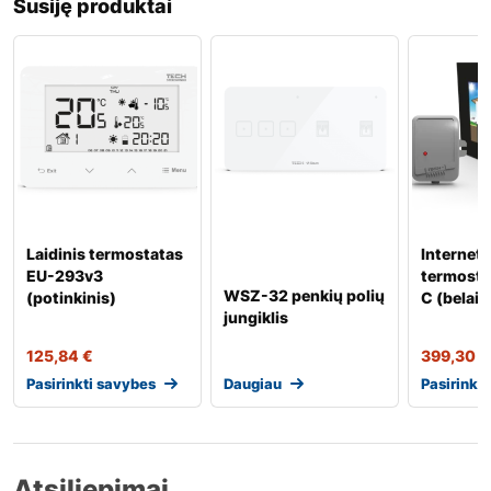
Susiję produktai
Laidinis termostatas
Interneti
EU-293v3
termosta
WSZ-32 penkių polių
(potinkinis)
C (belaid
jungiklis
125,84
€
399,30
€
Pasirinkti savybes
Daugiau
Pasirinkt
Atsiliepimai