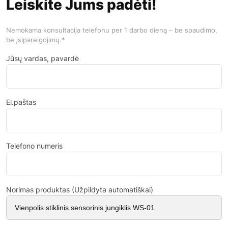
Leiskite Jums padėti!
Nemokama konsultacija telefonu per 1 darbo dieną – be spaudimo,
be įsipareigojimų.*
Jūsų vardas, pavardė
El.paštas
Telefono numeris
Norimas produktas (Užpildyta automatiškai)