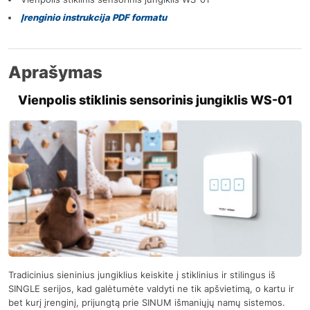
Įrenginio instrukcija PDF formatu
Aprašymas
Vienpolis stiklinis sensorinis jungiklis WS-01
Tradicinius sieninius jungiklius keiskite į stiklinius ir stilingus iš
SINGLE serijos, kad galėtumėte valdyti ne tik apšvietimą, o kartu ir
bet kurį įrenginį, prijungtą prie SINUM išmaniųjų namų sistemos.