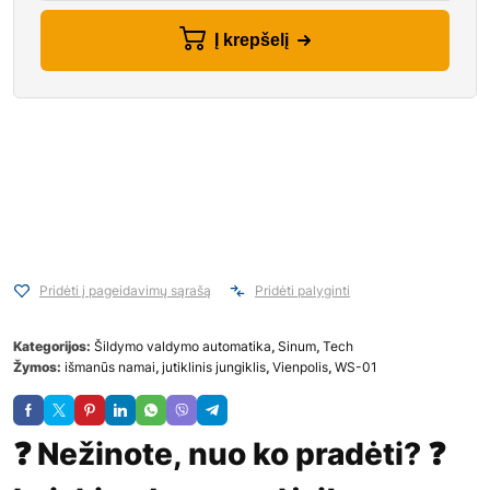
Į krepšelį
Pridėti į pageidavimų sąrašą
Pridėti palyginti
Kategorijos:
Šildymo valdymo automatika
,
Sinum
,
Tech
Žymos:
išmanūs namai
,
jutiklinis jungiklis
,
Vienpolis
,
WS-01
❓ Nežinote, nuo ko pradėti? ❓