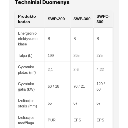
Techniniai Duomenys
Produkto
SWPC-
SWP-200
SWP-300
kodas
300
Energetinio
efektyvumo
B
B
B
klasė
Talpa (L)
199
295
275
Gyvatuko
2,1
2,6
4,22
plotas (m²)
Gyvatuko
120 /
60 / 18
70 / 21
galia (kW)
63
Izoliacijos
65
67
67
storis (mm)
Izoliacijos
PUR
EPS
EPS
medžiaga