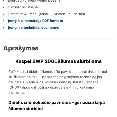
Energetinio efektyvumo klasė: B
Gamintojas: Kospel
Garantija: 48 mėn. (talpai) , 24 mėn. (el. dalims).
Įrenginio instrukcija PDF formatu
Įrenginio techniniai duomenys
Aprašymas
Kospel SWP 200L šilumos siurbliams
SWP – Labai didelis šilumokaičio paviršius puikiai tinka darbui
su šilumos siurbliu. Dėl pažangios gamybos technologijos
gaunate aukščiausios kokybės įrenginį. Karšto vandens
(DHW) talpos gali būti aprūpintos elektriniu kaitinimo
elementu.
Didelis šilumokaičio paviršius – geriausia talpa
šilumos siurbliui