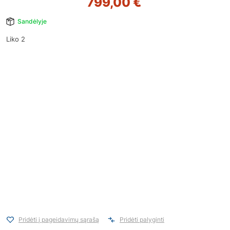
799,00
€
Sandėlyje
Liko 2
Pridėti į pageidavimų sąrašą
Pridėti palyginti