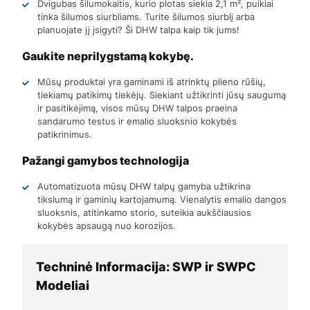
Dvigubas šilumokaitis, kurio plotas siekia 2,1 m², puikiai
tinka šilumos siurbliams. Turite šilumos siurblį arba
planuojate jį įsigyti? Ši DHW talpa kaip tik jums!
Gaukite neprilygstamą kokybę.
Mūsų produktai yra gaminami iš atrinktų plieno rūšių,
tiekiamų patikimų tiekėjų. Siekiant užtikrinti jūsų saugumą
ir pasitikėjimą, visos mūsų DHW talpos praeina
sandarumo testus ir emalio sluoksnio kokybės
patikrinimus.
Pažangi gamybos technologija
Automatizuota mūsų DHW talpų gamyba užtikrina
tikslumą ir gaminių kartojamumą. Vienalytis emalio dangos
sluoksnis, atitinkamo storio, suteikia aukščiausios
kokybės apsaugą nuo korozijos.
Techninė Informacija: SWP ir SWPC
Modeliai