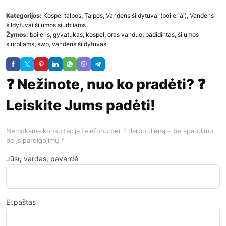
Kategorijos:
Kospel talpos
,
Talpos
,
Vandens šildytuvai (boileriai)
,
Vandens
šildytuvai šilumos siurbliams
Žymos:
boileris
,
gyvatukas
,
kospel
,
oras vanduo
,
padidintas
,
šilumos
siurbliams
,
swp
,
vandens šildytuvas
❓ Nežinote, nuo ko pradėti? ❓
Leiskite Jums padėti!
Nemokama konsultacija telefonu per 1 darbo dieną – be spaudimo,
be įsipareigojimų.*
Jūsų vardas, pavardė
El.paštas