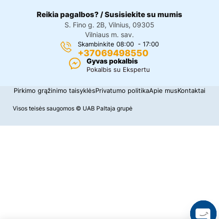
Reikia pagalbos? / Susisiekite su mumis
S. Fino g. 2B, Vilnius, 09305
Vilniaus m. sav.
Skambinkite 08:00 - 17:00
+37069498550
Gyvas pokalbis
Pokalbis su Ekspertu
Pirkimo grąžinimo taisyklės
Privatumo politika
Apie mus
Kontaktai
Visos teisės saugomos © UAB Paltaja grupė