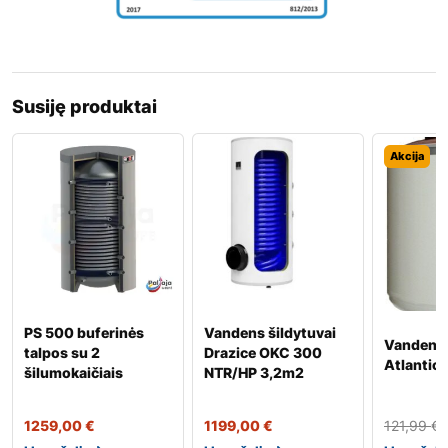
Susiję produktai
Akcija
PS 500 buferinės
Vandens šildytuvai
Vandens 
talpos su 2
Drazice OKC 300
Atlantic 
šilumokaičiais
NTR/HP 3,2m2
1259,00
€
1199,00
€
121,99
€