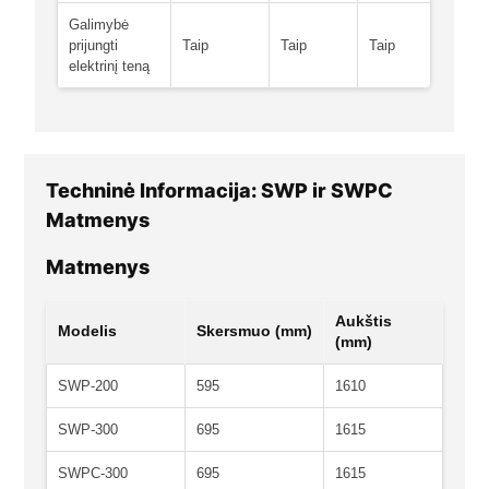
Galimybė
prijungti
Taip
Taip
Taip
elektrinį teną
Techninė Informacija: SWP ir SWPC
Matmenys
Matmenys
Aukštis
Modelis
Skersmuo (mm)
(mm)
SWP-200
595
1610
SWP-300
695
1615
SWPC-300
695
1615