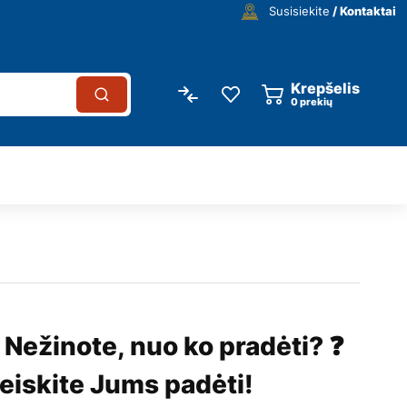
Susisiekite
/ Kontaktai
Krepšelis
0
prekių
 Nežinote, nuo ko pradėti? ❓
eiskite Jums padėti!