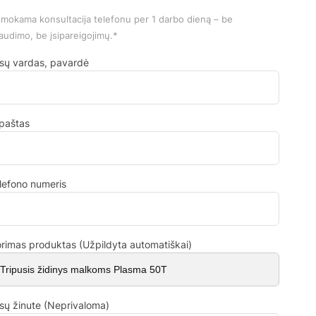
mokama konsultacija telefonu per 1 darbo dieną – be
audimo, be įsipareigojimų.*
sų vardas, pavardė
.paštas
lefono numeris
rimas produktas (Užpildyta automatiškai)
sų žinute (Neprivaloma)