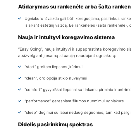
Atidarymas su rankenėle arba šalta rankenė
Ugniakuro išvaizda gali būti koreguojama, pasirinkus ranken
išlaikant estetinį vaizdą. Be rankenėlės (šalta rankenėlė
Nauja ir intuityvi koregavimo sistema
“Easy Going”, nauja intuityvi ir supaprastinta koregavimo si
atsižvelgiant į esamą situaciją naudojant ugniakurą:
“start” greitam liepsnos įkūrimui
“clean”, oro opcija stiklo nuvalymui
“comfort” gyvybiškai liepsnai su tinkamu pirminio ir antrin
“performance” geresniam šilumos nuėmimui ugniakure
“sleep” degimui su labai nedaug deguonies, tam kad pailgi
Didelis pasirinkimų spektras