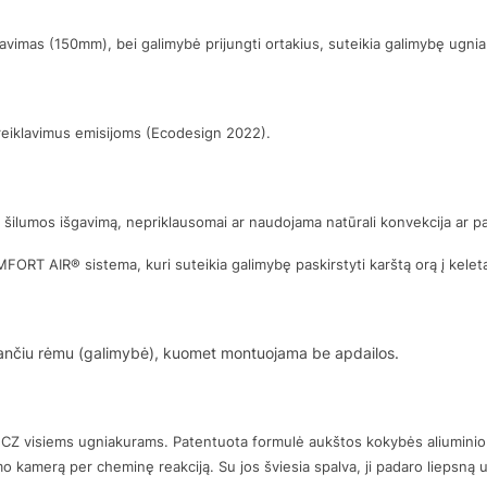
vimas (150mm), bei galimybė prijungti ortakius, suteikia galimybę ugni
s reiklavimus emisijoms (Ecodesign 2022).
ų šilumos išgavimą, nepriklausomai ar naudojama natūrali konvekcija ar 
MFORT AIR® sistema, kuri suteikia galimybę paskirstyti karštą orą į kelet
kišančiu rėmu (galimybė), kuomet montuojama be apdailos.
 MCZ visiems ugniakurams. Patentuota formulė aukštos kokybės aliuminio 
kamerą per cheminę reakciją. Su jos šviesia spalva, ji padaro liepsną uni