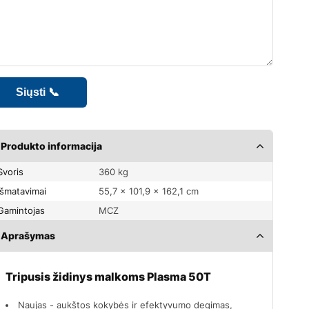
Produkto informacija
Svoris
360 kg
Išmatavimai
55,7 × 101,9 × 162,1 cm
Gamintojas
MCZ
Aprašymas
Tripusis židinys malkoms Plasma 50T
Naujas - aukštos kokybės ir efektyvumo degimas,