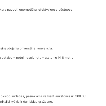
akurą naudoti energetiškai efektyviuose būstuose.
pasinaudojama priverstine konvekcija.
ą patalpų – netgi nesujungtų – atstumu iki 8 metrų.
oksido sudėties, pasiekiama veikiant aukštomis iki 300 °C
kaliai ryškia ir dar labiau gražesne.