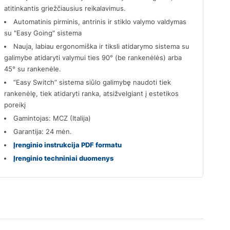
atitinkantis griežčiausius reikalavimus.
Automatinis pirminis, antrinis ir stiklo valymo valdymas
su "Easy Going" sistema
Nauja, labiau ergonomiška ir tiksli atidarymo sistema su
galimybe atidaryti valymui ties 90° (be rankenėlės) arba
45° su rankenėle.
“Easy Switch” sistema siūlo galimybę naudoti tiek
rankenėlę, tiek atidaryti ranka, atsižvelgiant į estetikos
poreikį
Gamintojas: MCZ (Italija)
Garantija: 24 mėn.
Įrenginio instrukcija PDF formatu
Įrenginio techniniai duomenys