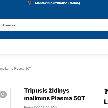
Montavimo užklausa (forma)
s malkoms Plasma 50T
Tripusis židinys
❓
malkoms Plasma 50T
L
Prekės KODAS:
5019014