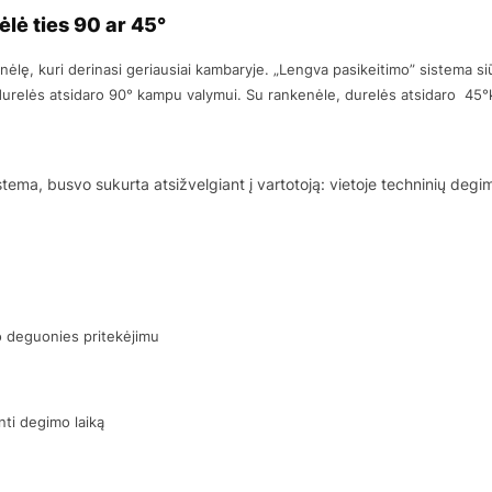
lė ties 90 ar 45°
ėlę, kuri derinasi geriausiai kambaryje. „Lengva pasikeitimo” sistema siū
), durelės atsidaro 90° kampu valymui. Su rankenėle, durelės atsidaro 45
stema, busvo sukurta atsižvelgiant į vartotoją: vietoje techninių degi
io deguonies pritekėjimu
nti degimo laiką