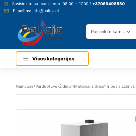
Susisiekite su mumis nuo 08.00 - 17.00 /
+37069498550
El.paštas:
info@paltaja.lt
Pasirinkite kategoriją
Visos kategorijos
Namuose
Parduotuvė
Židiniai
Malkiniai židiniai
Tripusis židiny