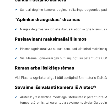
Sandari degimo kamera, degimui reikalingo deguonies pada
“
Aplinkai draugiškas” dizainas
Naujas degimas yra itin efektyvus ir atitinka griežčiausiu
Pasisavinant maksimaliai šilumos
Plasma ugniakurai yra sukurti tam, kad užtikrinti maksimal
Visi Plasma ugniakurai gali būti sujungti su patentuota CO
Rėmas arba išsikišęs rėmas
Visi Plasma ugniakurai gali būti aprūpinti 3mm storio išsi
Savaime išsivalanti kamera iš Alutec®
Alutec® yra išskirtinė medžiaga ištobulinta ir patentuota
temperatūromis, tai garantuoja savaime nusivalančią degimo 