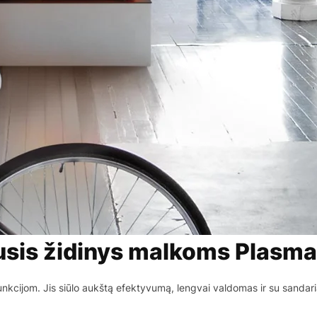
usis židinys malkoms Plasm
unkcijom. Jis siūlo aukštą efektyvumą, lengvai valdomas ir su sanda