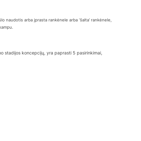
lo naudotis arba įprasta rankėnele arba ‘šalta’ rankėnele,
°kampu.
mo stadijos koncepcijų, yra paprasti 5 pasirinkimai,