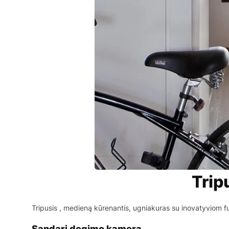
Trip
Tripusis , medieną kūrenantis, ugniakuras su inovatyviom f
Sandari degimo kamera