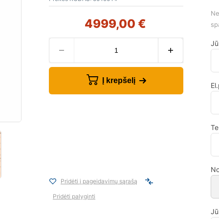
Ne
4999,00
€
sp
Jū
Į krepšelį
El
Te
No
Pridėti į pageidavimų sąrašą
Pridėti palyginti
Jū