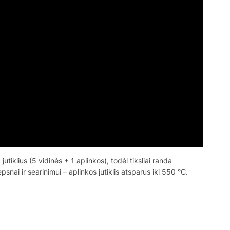
iklius (5 vidinės + 1 aplinkos), todėl tiksliai randa
nai ir searinimui – aplinkos jutiklis atsparus iki 550 °C.