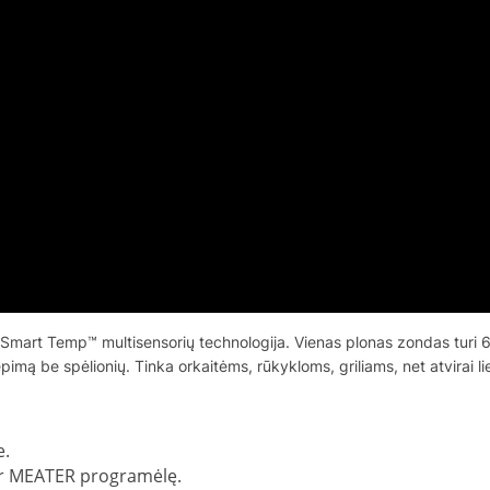
art Temp™ multisensorių technologija. Vienas plonas zondas turi 6 jut
ą be spėlionių. Tinka orkaitėms, rūkykloms, griliams, net atvirai lieps
e.
 ir MEATER programėlę.