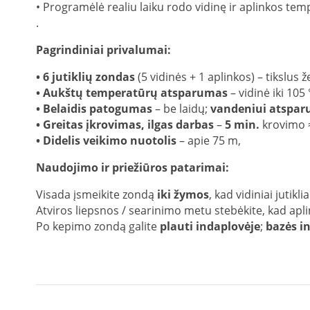
• Programėlė realiu laiku rodo vidinę ir aplinkos temp
.
Pagrindiniai privalumai:
• 6 jutiklių zondas
(5 vidinės + 1 aplinkos) – tikslu
• Aukštų temperatūrų atsparumas
– vidinė iki 105
• Belaidis patogumas
– be laidų;
vandeniui atspar
• Greitas įkrovimas, ilgas darbas
–
5 min.
krovimo
• Didelis veikimo nuotolis
– apie 75 m,
Naudojimo ir priežiūros patarimai:
Visada įsmeikite zondą
iki žymos
, kad vidiniai jutikli
Atviros liepsnos / searinimo metu stebėkite, kad apl
Po kepimo zondą galite
plauti indaplovėje
;
bazės i