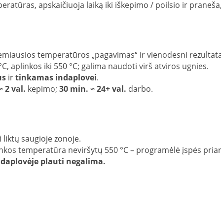
eratūras, apskaičiuoja laiką iki iškepimo / poilsio ir praneša
s žemiausios temperatūros „pagavimas“ ir vienodesni rezultat
 °C, aplinkos iki 550 °C; galima naudoti virš atviros ugnies.
us
ir
tinkamas indaplovei
.
 ≈
2 val.
kepimo;
30 min.
≈
24+ val.
darbo.
ai liktų saugioje zonoje.
inkos temperatūra neviršytų 550 °C – programėlė įspės priar
ndaplovėje plauti negalima.