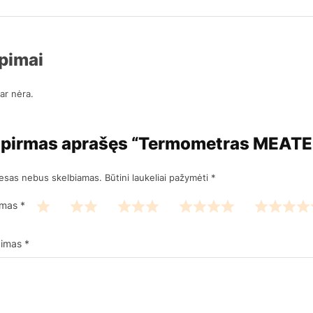
epimai
ar nėra.
 pirmas aprašęs “Termometras MEATE
resas nebus skelbiamas.
Būtini laukeliai pažymėti
*
nimas
*
epimas
*