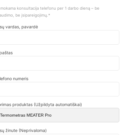
mokama konsultacija telefonu per 1 darbo dieną – be
audimo, be įsipareigojimų.*
sų vardas, pavardė
.paštas
lefono numeris
rimas produktas (Užpildyta automatiškai)
sų žinute (Neprivaloma)