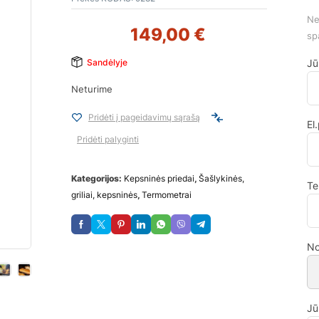
Ne
149,00
€
sp
Jū
Sandėlyje
Neturime
Pridėti į pageidavimų sąrašą
El
Pridėti palyginti
Kategorijos:
Kepsninės priedai
,
Šašlykinės,
Te
griliai, kepsninės
,
Termometrai
No
Jū