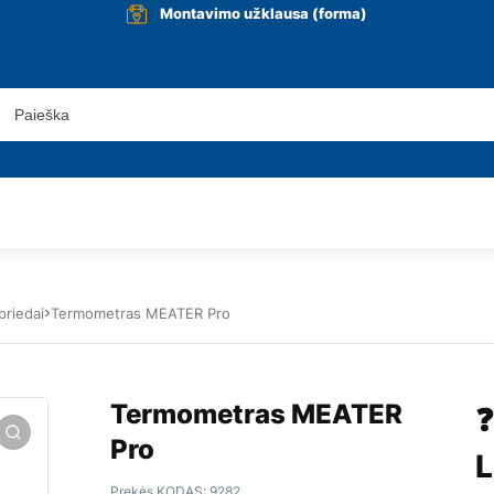
Montavimo užklausa (forma)
priedai
Termometras MEATER Pro
Termometras MEATER
❓
Pro
L
Prekės KODAS:
9282