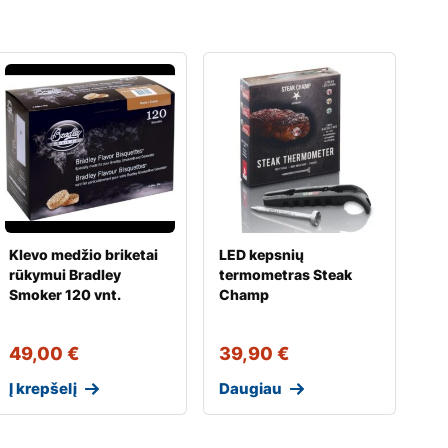
Klevo medžio briketai
LED kepsnių
rūkymui Bradley
termometras Steak
Smoker 120 vnt.
Champ
49,00
€
39,90
€
Į krepšelį
Daugiau