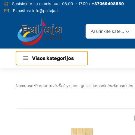
Susisiekite su mumis nuo 08.00 - 17.00 /
+37069498550
El.paštas:
info@paltaja.lt
Pasirinkite kategoriją
Visos kategorijos
Namuose
Parduotuvė
Šašlykinės, griliai, kepsninės
Kepsninės 