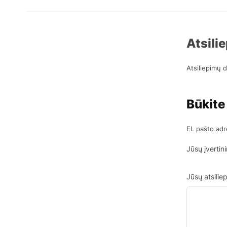
Atsili
Atsiliepimų d
Būkite
El. pašto ad
Jūsų įverti
Jūsų atsili