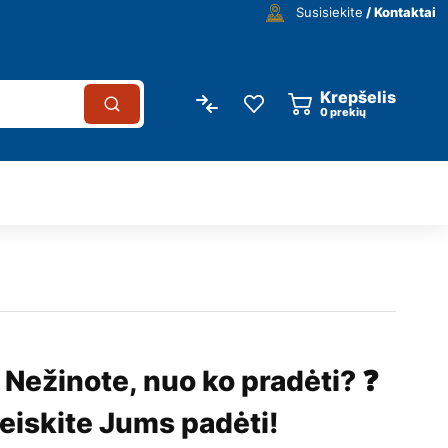
Susisiekite
/ Kontaktai
Krepšelis
0
prekių
 Nežinote, nuo ko pradėti? ❓
eiskite Jums padėti!