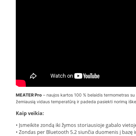
MEATER Pro
– naujos kartos 100 % belaidis termometras su Sm
žemiausią vidaus temperatūrą ir padeda pasiekti norimą iškepim
Kaip veikia:
• Įsmeikite zondą iki žymos storiausioje gabalo vietoj
• Zondas per Bluetooth 5.2 siunčia duomenis į bazę