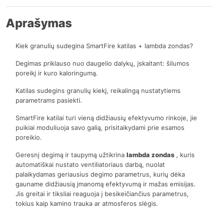
Aprašymas
Kiek granulių sudegina SmartFire katilas + lambda zondas?
Degimas priklauso nuo daugelio dalykų, įskaitant: šilumos
poreikį ir kuro kaloringumą.
Katilas sudegins granulių kiekį, reikalingą nustatytiems
parametrams pasiekti.
SmartFire katilai turi vieną didžiausių efektyvumo rinkoje, jie
puikiai moduliuoja savo galią, prisitaikydami prie esamos
poreikio.
Geresnį degimą ir taupymą užtikrina
lambda zondas
, kuris
automatiškai nustato ventiliatoriaus darbą, nuolat
palaikydamas geriausius degimo parametrus, kurių dėka
gauname didžiausią įmanomą efektyvumą ir mažas emisijas.
Jis greitai ir tiksliai reaguoja į besikeičiančius parametrus,
tokius kaip kamino trauka ar atmosferos slėgis.