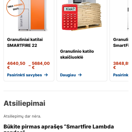
Granuliniai katilai
Granulinia
SMARTFIRE 22
SmartFir
Granulinio katilo
skaičiuoklė
4640,50
5684,00
3848,89
–
€
€
€
Pasirinkti savybes
Daugiau
Pasirinkt
Atsiliepimai
Atsiliepimų dar nėra.
Būkite pirmas aprašęs “Smartfire Lambda