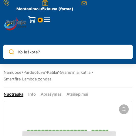
Montavimo užklausa (forma)
0
Ko ieškote?
Namuose
Parduotuvė
Katilai
Granuliniai katilai
Smartfire Lambda zondas
Nuotrauka
Info
Aprašymas
Atsiliepimai