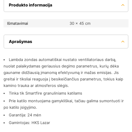
Produkto informacija
Išmatavimai
30 × 45 cm
Aprašymas
Lambda zondas automatiškai nustato ventiliatoriaus darbą,
nuolat palaikydamas geriausius degimo parametrus, kurių dėka
gauname didžiausią įmanomą efektyvumą ir mažas emisijas. Jis
greitai ir tiksliai reaguoja į besikeičiančius parametrus, tokius kaip
kamino trauka ar atmosferos slėgis.
Tinka tik Smartfire granuliniams katilams
Prie katilo montuojama gamykliškai, tačiau galima sumontuoti ir
po katilo įsigyjimo.
Garantija: 24 mėn
Gamintojas: HKS Lazar