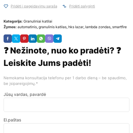
Pridėti į pageidavimų sąrašą
Pridėti palyginti
Kategorija:
Granuliniai katilai
Žymos:
automatinis
,
granulinis katilas
,
hks lazar
,
lambda zondas
,
smartfire
❓ Nežinote, nuo ko pradėti? ❓
Leiskite Jums padėti!
Nemokama konsultacija telefonu per 1 darbo dieną – be spaudimo,
be įsipareigojimų.*
Jūsų vardas, pavardė
El.paštas