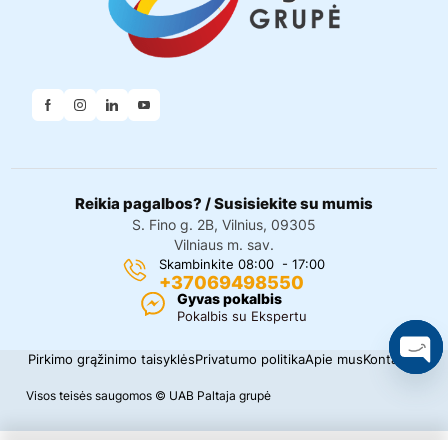
Reikia pagalbos? / Susisiekite su mumis
S. Fino g. 2B, Vilnius, 09305
Vilniaus m. sav.
Skambinkite 08:00 - 17:00
+37069498550
Gyvas pokalbis
Pokalbis su Ekspertu
Pirkimo grąžinimo taisyklės
Privatumo politika
Apie mus
Kontaktai
O
Visos teisės saugomos © UAB Paltaja grupė
p
e
n