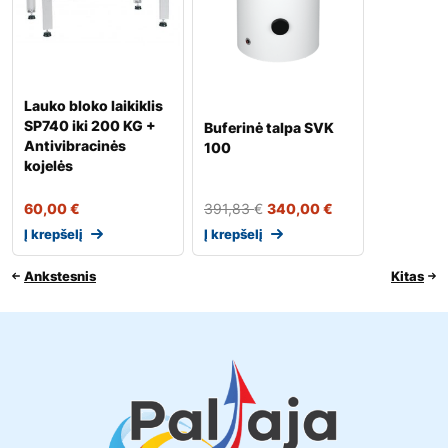
Lauko bloko laikiklis
SP740 iki 200 KG +
Buferinė talpa SVK
Antivibracinės
100
kojelės
60,00
€
391,83
€
340,00
€
Į krepšelį
Į krepšelį
Ankstesnis
Kitas