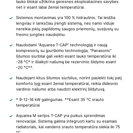
lauko blokai užtikrina geresnes eksploatacines savybes
net ir esant labai žemai temperatūrai.
Sistemos montavimas yra 100 % hidraulinis. Tai leidžia
lengviau ir lanksčiau įrengti sistemą, nes namo viduje
nereikia jokių papildomų saugos priemonių, susijusių su
freono jungties naudojimu.
Naudodami "Aquarea T-CAP" technologiją ir naują
kompresorių su įpurškimo technologija, "Panasonic"
šilumos siurbliai gali veikti esant lauko temperatūrai iki
-28 °C* ir išlaikyti našumą be rezervinio šildymo esant
-20 °C**.
Naudojant kitus šilumos siurblius, norint pasiekti tokį patį
komforto lygį esant žemai temperatūrai, reikia didesnio
vardinio našumo arba naudoti elektrinį šildytuvą.
* 9-12-16 kW galingumas. **Esant 35 °C srauto
temperatūrai
Aquarea M serijos T-CAP yra puikus sprendimas
renovacijai. Sistemą galima integruoti kartu su esamais
radiatoriais, kai vandens srauto temperatūra siekia iki 75
°C.