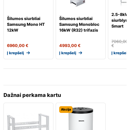
2.5-8kW 
Šilumos siurbliai
Šilumos siurbliai
siurblys 
Samsung Mono HT
Samsung Monobloc
Smart
12kW
16kW (R32) trifazis
7060,00
6960,00
€
4993,00
€
€
Į krepšelį
Į krepšelį
Į krepšelį
Dažnai perkama kartu
Akcija