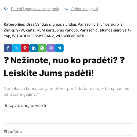
Pridėti į pageidavimų sąrašą
Pridėti palyginti
Kategorijos:
Oras Vanduo šilumos siurbliai
,
Panasonic šilumos siurbliai
Žymų:
9kW
,
karta
,
M
,
M karta
,
oras vanduo
,
Panasonic
,
šilumos siurblys
,
t-
cap
,
WH-ADC0316M9E8AN2
,
WH-WXG09ME8
❓ Nežinote, nuo ko pradėti? ❓
Leiskite Jums padėti!
Nemokama konsultacija telefonu per 1 darbo dieną – be spaudimo,
be įsipareigojimų.*
Jūsų vardas, pavardė
El.paštas