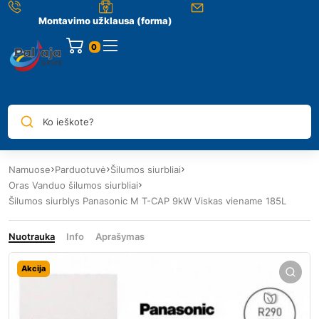
Montavimo užklausa (forma)
0
Ko ieškote?
Namuose
Parduotuvė
Šilumos siurbliai
Oras Vanduo šilumos siurbliai
Šilumos siurblys Panasonic M T-CAP 9kW Viskas viename 185L
Nuotrauka
Info
Aprašymas
Akcija