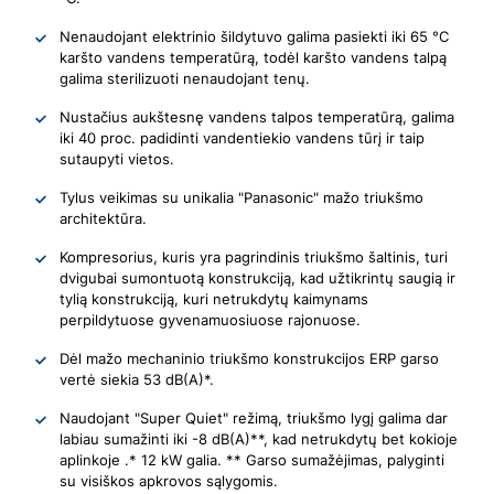
Nenaudojant elektrinio šildytuvo galima pasiekti iki 65 °C
karšto vandens temperatūrą, todėl karšto vandens talpą
galima sterilizuoti nenaudojant tenų.
Nustačius aukštesnę vandens talpos temperatūrą, galima
iki 40 proc. padidinti vandentiekio vandens tūrį ir taip
sutaupyti vietos.
Tylus veikimas su unikalia "Panasonic" mažo triukšmo
architektūra.
Kompresorius, kuris yra pagrindinis triukšmo šaltinis, turi
dvigubai sumontuotą konstrukciją, kad užtikrintų saugią ir
tylią konstrukciją, kuri netrukdytų kaimynams
perpildytuose gyvenamuosiuose rajonuose.
Dėl mažo mechaninio triukšmo konstrukcijos ERP garso
vertė siekia 53 dB(A)*.
Naudojant "Super Quiet" režimą, triukšmo lygį galima dar
labiau sumažinti iki -8 dB(A)**, kad netrukdytų bet kokioje
aplinkoje .* 12 kW galia. ** Garso sumažėjimas, palyginti
su visiškos apkrovos sąlygomis.