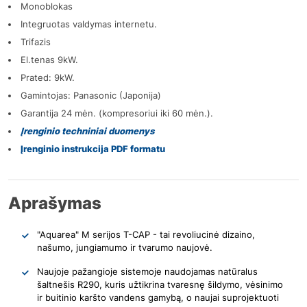
Monoblokas
Integruotas valdymas internetu.
Trifazis
El.tenas 9kW.
Prated: 9kW.
Gamintojas: Panasonic (Japonija)
Garantija 24 mėn. (kompresoriui iki 60 mėn.).
Įrenginio techniniai duomenys
Įrenginio instrukcija PDF formatu
Aprašymas
"Aquarea" M serijos T-CAP - tai revoliucinė dizaino,
našumo, jungiamumo ir tvarumo naujovė.
Naujoje pažangioje sistemoje naudojamas natūralus
šaltnešis R290, kuris užtikrina tvaresnę šildymo, vėsinimo
ir buitinio karšto vandens gamybą, o naujai suprojektuoti