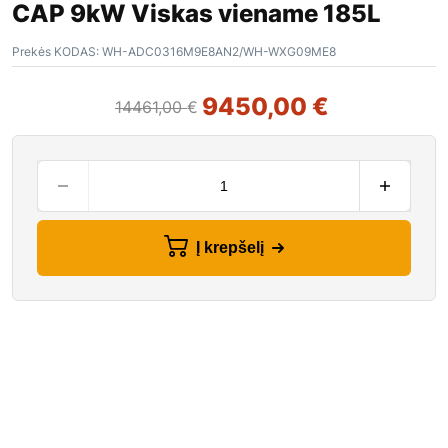
CAP 9kW Viskas viename 185L
Prekės KODAS:
WH-ADC0316M9E8AN2/WH-WXG09ME8
9450,00
€
14461,00
€
Į krepšelį