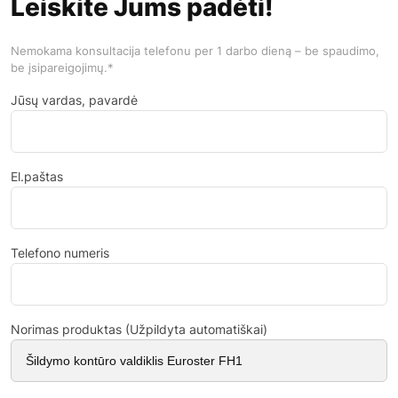
Leiskite Jums padėti!
Nemokama konsultacija telefonu per 1 darbo dieną – be spaudimo,
be įsipareigojimų.*
Jūsų vardas, pavardė
El.paštas
Telefono numeris
Norimas produktas (Užpildyta automatiškai)