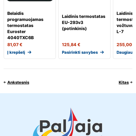
Belaidis
Laidinis
Laidinis termostatas
programuojamas
termosta
EU-293v3
termostatas
vožtuvų v
(potinkinis)
Euroster
L-7
4040TXC6B
81,07
€
125,84
€
255,00
€
Į krepšelį
Pasirinkti savybes
Daugiau
Ankstesnis
Kitas