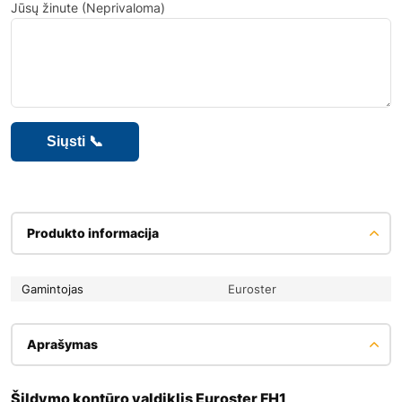
Jūsų žinute (Neprivaloma)
Produkto informacija
Gamintojas
Euroster
Aprašymas
Šildymo kontūro valdiklis Euroster FH1