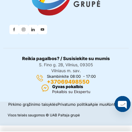
Reikia pagalbos? / Susisiekite su mumis
S. Fino g. 2B, Vilnius, 09305
Vilniaus m. sav.
Skambinkite 08:00 - 17:00
+37069498550
Gyvas pokalbis
Pokalbis su Ekspertu
Pirkimo grąžinimo taisyklės
Privatumo politika
Apie mus
Kontaktai
O
Visos teisės saugomos © UAB Paltaja grupė
p
e