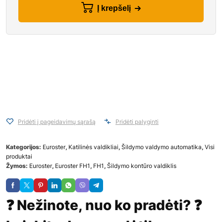
Į krepšelį
Pridėti į pageidavimų sąrašą
Pridėti palyginti
Kategorijos:
Euroster
,
Katilinės valdikliai
,
Šildymo valdymo automatika
,
Visi
produktai
Žymos:
Euroster
,
Euroster FH1
,
FH1
,
Šildymo kontūro valdiklis
❓ Nežinote, nuo ko pradėti? ❓