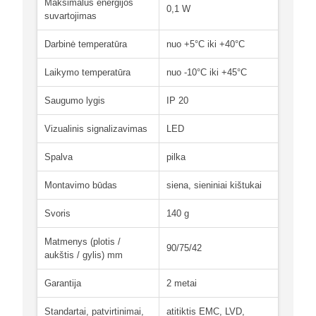
Maksimalus energijos
0,1 W
suvartojimas
Darbinė temperatūra
nuo +5°C iki +40°C
Laikymo temperatūra
nuo -10°C iki +45°C
Saugumo lygis
IP 20
Vizualinis signalizavimas
LED
Spalva
pilka
Montavimo būdas
siena, sieniniai kištukai
Svoris
140 g
Matmenys (plotis /
90/75/42
aukštis / gylis) mm
Garantija
2 metai
Standartai, patvirtinimai,
atitiktis EMC, LVD,