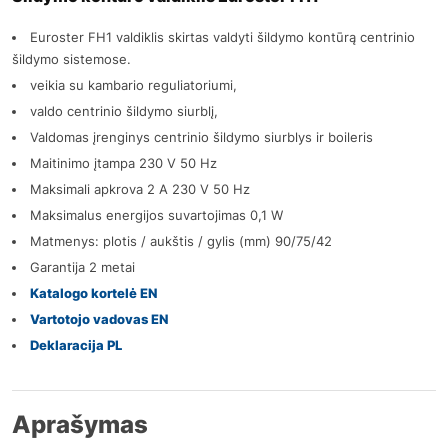
Euroster FH1 valdiklis skirtas valdyti šildymo kontūrą centrinio
šildymo sistemose.
veikia su kambario reguliatoriumi,
valdo centrinio šildymo siurblį,
Valdomas įrenginys centrinio šildymo siurblys ir boileris
Maitinimo įtampa 230 V 50 Hz
Maksimali apkrova 2 A 230 V 50 Hz
Maksimalus energijos suvartojimas 0,1 W
Matmenys: plotis / aukštis / gylis (mm) 90/75/42
Garantija 2 metai
Katalogo kortelė EN
Vartotojo vadovas EN
Deklaracija PL
Aprašymas