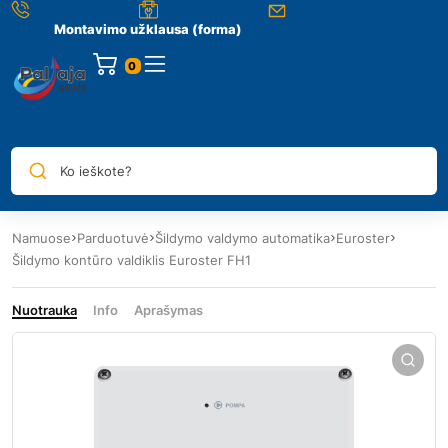
Montavimo užklausa (forma)
0
Ko ieškote?
Namuose
Parduotuvė
Šildymo valdymo automatika
Euroster
Šildymo kontūro valdiklis Euroster FH1
Nuotrauka
Info
Aprašymas