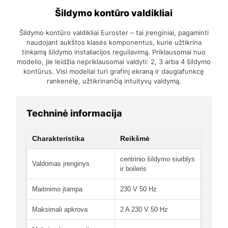
Šildymo kontūro valdikliai
Šildymo kontūro valdikliai Euroster – tai įrenginiai, pagaminti
naudojant aukštos klasės komponentus, kurie užtikrina
tinkamą šildymo instaliacijos reguliavimą. Priklausomai nuo
modelio, jie leidžia nepriklausomai valdyti: 2, 3 arba 4 šildymo
kontūrus. Visi modeliai turi grafinį ekraną ir daugiafunkcę
rankenėlę, užtikrinančią intuityvų valdymą.
Techninė informacija
Charakteristika
Reikšmė
centrinio šildymo siurblys
Valdomas įrenginys
ir boileris
Maitinimo įtampa
230 V 50 Hz
Maksimali apkrova
2 A 230 V 50 Hz