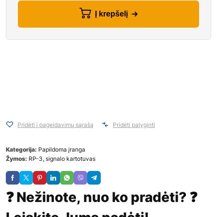
Į krepšelį
Pridėti į pageidavimų sąrašą
Pridėti palyginti
Kategorija:
Papildoma įranga
Žymos:
RP-3
,
signalo kartotuvas
❓ Nežinote, nuo ko pradėti? ❓