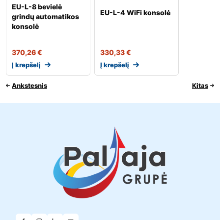
EU-L-8 bevielė
EU-L-4 WiFi konsolė
grindų automatikos
konsolė
370,26
€
330,33
€
Į krepšelį
Į krepšelį
Ankstesnis
Kitas