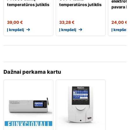
elektrot
temperatūros jutiklis
temperatūros jutiklis
pavara 
39,00
€
33,28
€
24,00
€
Į krepšelį
Į krepšelį
Į krepšelį
Dažnai perkama kartu