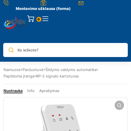
Montavimo užklausa (forma)
0
Ko ieškote?
Namuose
Parduotuvė
Šildymo valdymo automatika
Papildoma įranga
RP-3 signalo kartotuvas
Nuotrauka
Info
Aprašymas