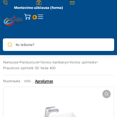
Montavimo užklausa (forma)
0
Ko ieškote?
Namuose
Parduotuvė
Vonios kambarys
Vonios spintelės
Praustuvo spintelė SD Veda 400
Nuotrauka
Info
Aprašymas