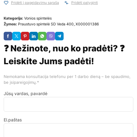
Pridėti į pageidavimų sąrašą
Pridėti palyginti
Kategorija:
Vonios spintelės
Žymos:
Praustuvo spintelė SD Veda 400
,
X000001386
❓ Nežinote, nuo ko pradėti? ❓
Leiskite Jums padėti!
Nemokama konsultacija telefonu per 1 darbo dieną – be spaudimo,
be įsipareigojimų.*
Jūsų vardas, pavardė
El.paštas