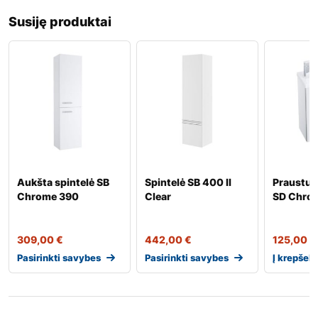
Susiję produktai
Aukšta spintelė SB
Spintelė SB 400 II
Praustuv
Chrome 390
Clear
SD Chro
309,00
€
442,00
€
125,00
€
Pasirinkti savybes
Pasirinkti savybes
Į krepšelį