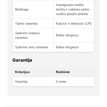
Impregnuota medžio
Medžiaga
drožlių ir vidutinio tankio
medžio pluošto plokštė
Tipinis variantas
Kairysis ir dešinysis (L/R)
Spalvinis korpuso
Baltas blizgesys
variantas
Spalvinis durų variantas
Baltas blizgesys
Garantija
Kriterijus
Reikšmė
Garantija
5 metai