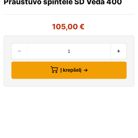
Praustuvo spintelė SD Veda 400
105,00
€
Į krepšelį