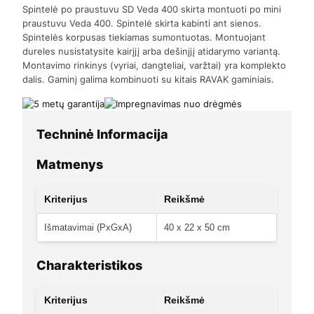
Spintelė po praustuvu SD Veda 400 skirta montuoti po mini
praustuvu Veda 400. Spintelė skirta kabinti ant sienos.
Spintelės korpusas tiekiamas sumontuotas. Montuojant
dureles nusistatysite kairįjį arba dešinįjį atidarymo variantą.
Montavimo rinkinys (vyriai, dangteliai, varžtai) yra komplekto
dalis. Gaminį galima kombinuoti su kitais RAVAK gaminiais.
Techninė Informacija
Matmenys
Kriterijus
Reikšmė
Išmatavimai (PxGxA)
40 x 22 x 50 cm
Charakteristikos
Kriterijus
Reikšmė