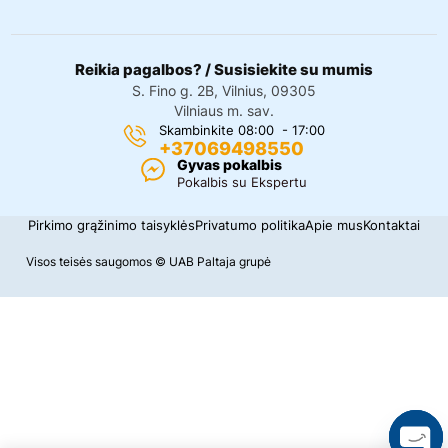
Reikia pagalbos? / Susisiekite su mumis
S. Fino g. 2B, Vilnius, 09305
Vilniaus m. sav.
Skambinkite 08:00 - 17:00
+37069498550
Gyvas pokalbis
Pokalbis su Ekspertu
Pirkimo grąžinimo taisyklės
Privatumo politika
Apie mus
Kontaktai
Visos teisės saugomos © UAB Paltaja grupė