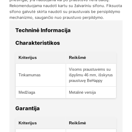
Rekomenduojama naudoti kartu su žalvariniu sifonu. Fiksuota
sifono galvutė skirta naudoti su praustuvais be persipildymo
mechanizmo, saugančio nuo praustuvo perpildymo.
Techninė Informacija
Charakteristikos
Kriterijus
Reikšmė
Visoms praustuvėms su
Tinkamumas
išpylimu 46 mm, išskyrus
praustuvę BeHappy
Medžiaga
Metalinė versija
Garantija
Kriterijus
Reikšmė