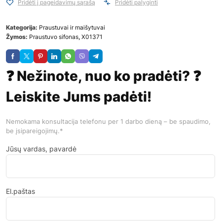
Pridėti į pageidavimų sąrašą
Pridėti palyginti
Kategorija:
Praustuvai ir maišytuvai
Žymos:
Praustuvo sifonas
,
X01371
❓ Nežinote, nuo ko pradėti? ❓
Leiskite Jums padėti!
Nemokama konsultacija telefonu per 1 darbo dieną – be spaudimo,
be įsipareigojimų.*
Jūsų vardas, pavardė
El.paštas