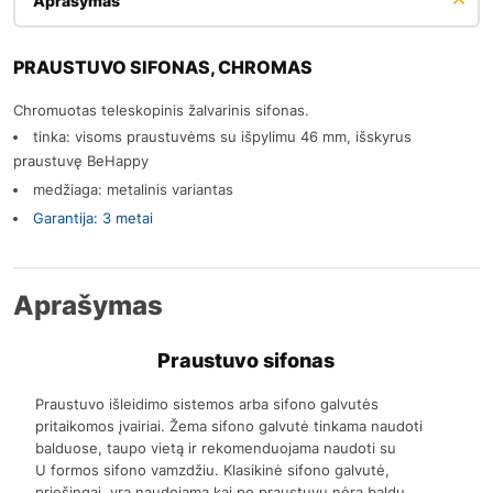
Aprašymas
PRAUSTUVO SIFONAS, CHROMAS
Chromuotas teleskopinis žalvarinis sifonas.
tinka: visoms praustuvėms su išpylimu 46 mm, išskyrus
praustuvę BeHappy
medžiaga: metalinis variantas
Garantija: 3 metai
Aprašymas
Praustuvo sifonas
Praustuvo išleidimo sistemos arba sifono galvutės
pritaikomos įvairiai. Žema sifono galvutė tinkama naudoti
balduose, taupo vietą ir rekomenduojama naudoti su
U formos sifono vamzdžiu. Klasikinė sifono galvutė,
priešingai, yra naudojama kai po praustuvu nėra baldų.