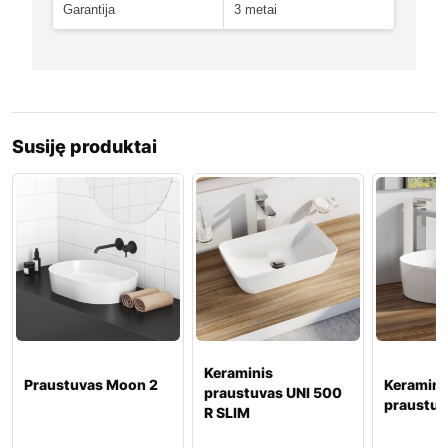
Garantija
3 metai
Susiję produktai
Keraminis
Praustuvas Moon 2
Keramini
praustuvas UNI 500
praustuv
R SLIM