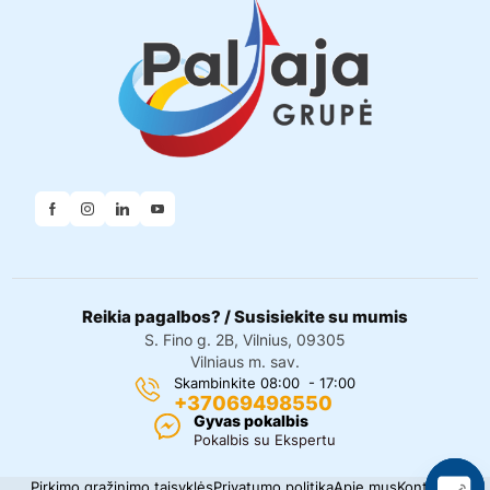
Reikia pagalbos? / Susisiekite su mumis
S. Fino g. 2B, Vilnius, 09305
Vilniaus m. sav.
Skambinkite 08:00 - 17:00
+37069498550
Gyvas pokalbis
Pokalbis su Ekspertu
Pirkimo grąžinimo taisyklės
Privatumo politika
Apie mus
Kontaktai