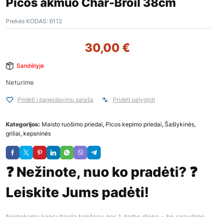
Picos akmuo Char-Broil 38cm
Prekės KODAS:
6112
30,00
€
Sandėlyje
Neturime
Pridėti į pageidavimų sąrašą
Pridėti palyginti
Kategorijos:
Maisto ruošimo priedai
,
Picos kepimo priedai
,
Šašlykinės,
griliai, kepsninės
❓ Nežinote, nuo ko pradėti? ❓
Leiskite Jums padėti!
Nemokama konsultacija telefonu per 1 darbo dieną – be spaudimo,