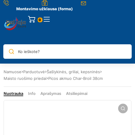
Montavimo užklausa (forma)
0
Ko ieškote?
Namuose
Parduotuvė
Šašlykinės, griliai, kepsninės
Maisto ruošimo priedai
Picos akmuo Char-Broil 38cm
Nuotrauka
Info
Aprašymas
Atsiliepimai