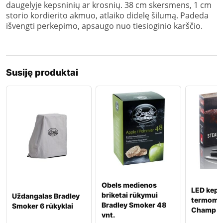
daugelyje kepsninių ar krosnių. 38 cm skersmens, 1 cm
storio kordierito akmuo, atlaiko didelę šilumą. Padeda
išvengti perkepimo, apsaugo nuo tiesioginio karščio.
Susiję produktai
Obels medienos
LED keps
briketai rūkymui
Uždangalas Bradley
termomet
Bradley Smoker 48
Smoker 6 rūkyklai
Champ
vnt.