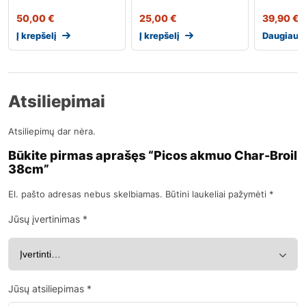
50,00
€
25,00
€
39,90
€
Į krepšelį
Į krepšelį
Daugiau
Atsiliepimai
Atsiliepimų dar nėra.
Būkite pirmas aprašęs “Picos akmuo Char-Broil
38cm”
El. pašto adresas nebus skelbiamas.
Būtini laukeliai pažymėti
*
Jūsų įvertinimas
*
Jūsų atsiliepimas
*