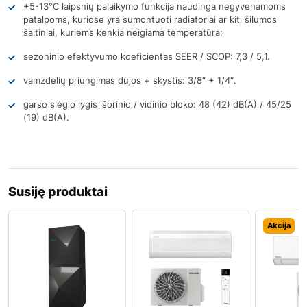
+5-13°C laipsnių palaikymo funkcija naudinga negyvenamoms
patalpoms, kuriose yra sumontuoti radiatoriai ar kiti šilumos
šaltiniai, kuriems kenkia neigiama temperatūra;
sezoninio efektyvumo koeficientas SEER / SCOP: 7,3 / 5,1.
vamzdelių priungimas dujos + skystis: 3/8″ + 1/4″.
garso slėgio lygis išorinio / vidinio bloko: 48 (42) dB(A) / 45/25
(19) dB(A).
Susiję produktai
Akcija