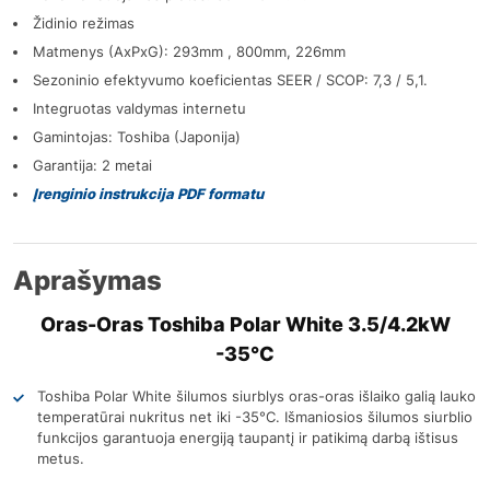
Židinio režimas
Matmenys (AxPxG): 293mm , 800mm, 226mm
Sezoninio efektyvumo koeficientas SEER / SCOP: 7,3 / 5,1.
Integruotas valdymas internetu
Gamintojas: Toshiba (Japonija)
Garantija: 2
metai
Įrenginio instrukcija PDF formatu
Aprašymas
Oras-Oras Toshiba Polar White 3.5/4.2kW
-35°C
Toshiba Polar White šilumos siurblys oras-oras išlaiko galią lauko
temperatūrai nukritus net iki -35°C. Išmaniosios šilumos siurblio
funkcijos garantuoja energiją taupantį ir patikimą darbą ištisus
metus.