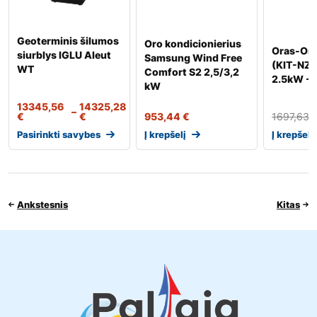
Geoterminis šilumos
Oro kondicionierius
Oras-Ora
siurblys IGLU Aleut
Samsung Wind Free
(KIT-NZ
WT
Comfort S2 2,5/3,2
2.5kW -
kW
13345,56
14325,28
–
€
€
953,44
€
1697,63
Pasirinkti savybes
Į krepšelį
Į krepšelį
Ankstesnis
Kitas