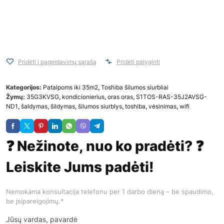
Pridėti į pageidavimų sąrašą
Pridėti palyginti
Kategorijos:
Patalpoms iki 35m2
,
Toshiba šilumos siurbliai
Žymų:
35G3KVSG
,
kondicionierius
,
oras oras
,
S1TOS-RAS-35J2AVSG-
ND1
,
šaldymas
,
šildymas
,
šilumos siurblys
,
toshiba
,
vėsinimas
,
wifi
❓ Nežinote, nuo ko pradėti? ❓
Leiskite Jums padėti!
Nemokama konsultacija telefonu per 1 darbo dieną – be spaudimo,
be įsipareigojimų.*
Jūsų vardas, pavardė