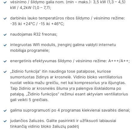
vėsinimo / šildymo galia nom. (min – maks.): 3,5 kW (1,3 – 4,5)
kW / 4,2kW (1,0 – 7,7);
darbinės lauko temperatūros ribos šildymo / vėsinimo režime:
-35 iki +24°C / -15 iki +46°C;
naudojamas R32 freonas;
integruotas Wifi modulis, įrenginį galima valdyti internetu
mobiliąja programėle;
energetinis efektyvumas šildymo / vėsinimo režime: A+++/A++;
„židinio funkcija” itin naudinga tose patalpose, kuriose
sumontuotas židinys ar krosnelė. Vidinio bloko ventiliatorius
nuolat veikia mažu greičiu, net kai kompresorius yra išjungtas.
Taip židinio ar krosnelės šiluma yra palengva išsklaidoma po
patalpą. „Židinio funkcijos” režimui esant aktyviam ventiliatorius
gali veikti 5 greičiais.
galima suprogramuoti po 4 programas kiekvienai savaitės dienai;
judančios žaliuzės. Galite pasirinkti ir užfiksuoti labiausiai
tinkančią vidinio bloko žaliuzių padėtį