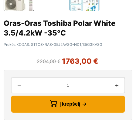
Oras-Oras Toshiba Polar White
3.5/4.2kW -35°C
Prekės KODAS:
S1TOS-RAS-35J2AVSG-ND1/35G3KVSG
1763,00
€
2204,00
€
Į krepšelį