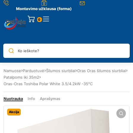
Montavimo užklausa (forma)
0
Ko ieškote?
Namuose
Parduotuvė
Šilumos siurbliai
Oras Oras šilumos siurbliai
Patalpoms iki 35m2
Oras-Oras Toshiba Polar White 3.5/4.2kW -35°C
Nuotrauka
Info
Aprašymas
Akcija