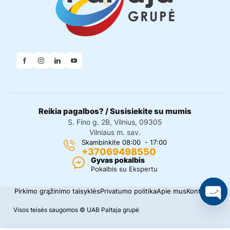
Reikia pagalbos? / Susisiekite su mumis
S. Fino g. 2B, Vilnius, 09305
Vilniaus m. sav.
Skambinkite 08:00 - 17:00
+37069498550
Gyvas pokalbis
Pokalbis su Ekspertu
Pirkimo grąžinimo taisyklės
Privatumo politika
Apie mus
Kontaktai
O
Visos teisės saugomos © UAB Paltaja grupė
p