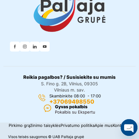
Reikia pagalbos? / Susisiekite su mumis
S. Fino g. 2B, Vilnius, 09305
Vilniaus m. sav.
Skambinkite 08:00 - 17:00
+37069498550
Gyvas pokalbis
Pokalbis su Ekspertu
Pirkimo grąžinimo taisyklės
Privatumo politika
Apie mus
Kontaktai
Visos teisės saugomos © UAB Paltaja grupė
O