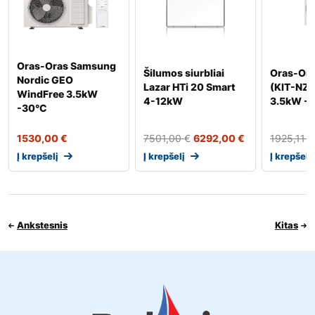
Oras-Oras Samsung
Šilumos siurbliai
Oras-Ora
Nordic GEO
Lazar HTi 20 Smart
(KIT-NZ
WindFree 3.5kW
4-12kW
3.5kW -
-30°C
1530,00
€
7501,00
€
6292,00
€
1925,11
€
Į krepšelį
Į krepšelį
Į krepšelį
Ankstesnis
Kitas