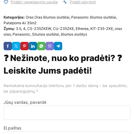
Pridėti į pageidavimų sąrašą
Pridėti palyginti
Kategorijos:
Oras Oras šilumos siurbliai
,
Panasonic šilumos siurbliai
,
Patalpoms iki 35m2
Žymų:
3.5
,
4
,
CS-Z35ZKEW
,
CU-Z35ZKE
,
Etherea
,
KIT-Z35-ZKE
,
oras
oras
,
Panasonic
,
Silumos siurbliai
,
šilumos siurblys
❓ Nežinote, nuo ko pradėti? ❓
Leiskite Jums padėti!
Nemokama konsultacija telefonu per 1 darbo dieną – be spaudimo,
be įsipareigojimų.*
Jūsų vardas, pavardė
El.paštas