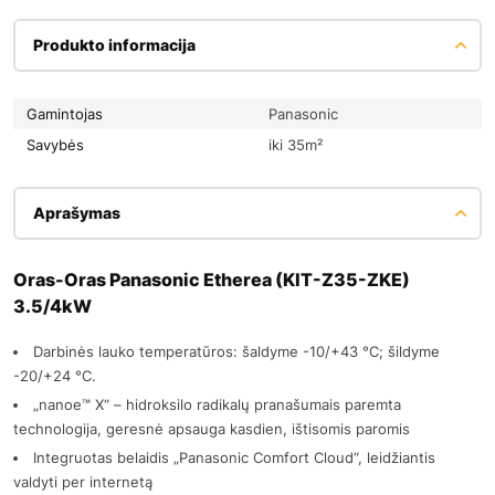
Produkto informacija
Gamintojas
Panasonic
Savybės
iki 35m²
Aprašymas
Oras-Oras Panasonic Etherea (KIT-Z35-ZKE)
3.5/4kW
Darbinės lauko temperatūros: šaldyme -10/+43 °C; šildyme
-20/+24 °C.
„nanoe™ X“ – hidroksilo radikalų pranašumais paremta
technologija, geresnė apsauga kasdien, ištisomis paromis
Integruotas belaidis „Panasonic Comfort Cloud“, leidžiantis
valdyti per internetą