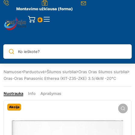
Montavimo užklausa (forma)
0
Ko ieškote?
Namuose
Parduotuvė
Šilumos siurbliai
Oras Oras šilumos siurbliai
Oras-Oras Panasonic Etherea (KIT-Z35-ZKE) 3.5/4kW -20°C
Nuotrauka
Info
Aprašymas
Akcija