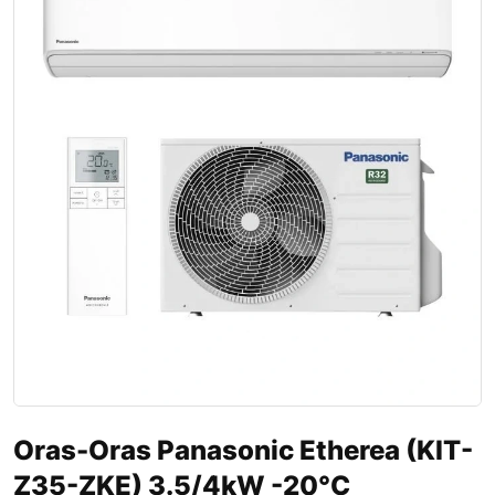
Oras-Oras Panasonic Etherea (KIT-
Z35-ZKE) 3.5/4kW -20°C