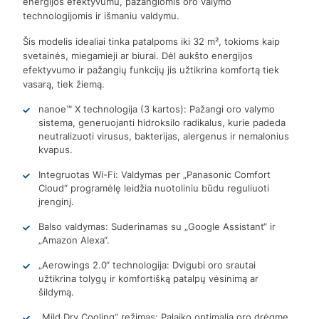
energijos efektyvumu, pažangiomis oro valymo
technologijomis ir išmaniu valdymu.
Šis modelis idealiai tinka patalpoms iki 32 m², tokioms kaip
svetainės, miegamieji ar biurai. Dėl aukšto energijos
efektyvumo ir pažangių funkcijų jis užtikrina komfortą tiek
vasarą, tiek žiemą.
nanoe™ X technologija (3 kartos): Pažangi oro valymo
sistema, generuojanti hidroksilo radikalus, kurie padeda
neutralizuoti virusus, bakterijas, alergenus ir nemalonius
kvapus.
Integruotas Wi-Fi: Valdymas per „Panasonic Comfort
Cloud“ programėlę leidžia nuotoliniu būdu reguliuoti
įrenginį.
Balso valdymas: Suderinamas su „Google Assistant“ ir
„Amazon Alexa“.
„Aerowings 2.0“ technologija: Dvigubi oro srautai
užtikrina tolygų ir komfortišką patalpų vėsinimą ar
šildymą.
„Mild Dry Cooling“ režimas: Palaiko optimalią oro drėgmę,