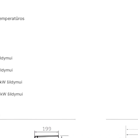
temperatūros
ldymui
ldymui
kW šildymui
kW šildymui