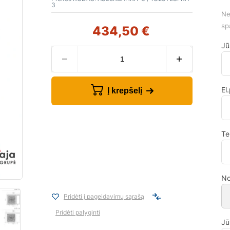
3
Ne
sp
434,50
€
Jū
El
Į krepšelį
Te
No
Pridėti į pageidavimų sąrašą
Pridėti palyginti
Jū