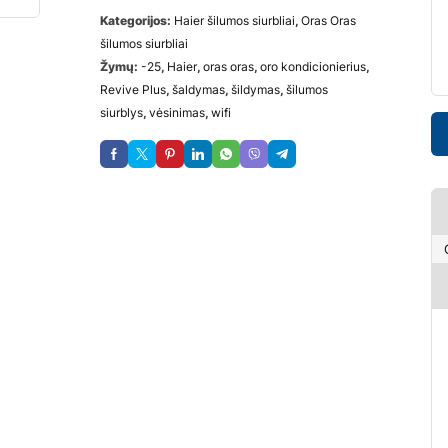
Kategorijos:
Haier šilumos siurbliai
,
Oras Oras
šilumos siurbliai
Žymų:
-25
,
Haier
,
oras oras
,
oro kondicionierius
,
Revive Plus
,
šaldymas
,
šildymas
,
šilumos
siurblys
,
vėsinimas
,
wifi