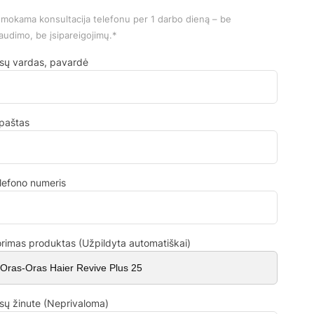
mokama konsultacija telefonu per 1 darbo dieną – be
audimo, be įsipareigojimų.*
sų vardas, pavardė
.paštas
lefono numeris
rimas produktas (Užpildyta automatiškai)
sų žinute (Neprivaloma)