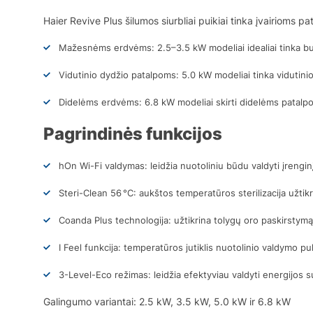
Haier Revive Plus šilumos siurbliai puikiai tinka įvairioms p
Mažesnėms erdvėms: 2.5–3.5 kW modeliai idealiai tinka 
Vidutinio dydžio patalpoms: 5.0 kW modeliai tinka vidutin
Didelėms erdvėms: 6.8 kW modeliai skirti didelėms pata
Pagrindinės funkcijos
hOn Wi-Fi valdymas: leidžia nuotoliniu būdu valdyti įrengin
Steri-Clean 56 °C: aukštos temperatūros sterilizacija užtik
Coanda Plus technologija: užtikrina tolygų oro paskirstymą
I Feel funkcija: temperatūros jutiklis nuotolinio valdymo pul
3-Level-Eco režimas: leidžia efektyviau valdyti energijos s
Galingumo variantai: 2.5 kW, 3.5 kW, 5.0 kW ir 6.8 kW