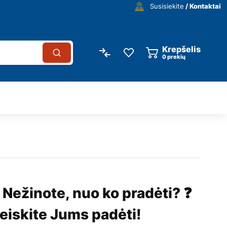
Susisiekite
/ Kontaktai
Krepšelis
0
prekių
 Nežinote, nuo ko pradėti? ❓
eiskite Jums padėti!