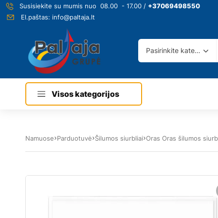
Susisiekite su mumis nuo 08.00 - 17.00 /
+37069498550
El.paštas:
info@paltaja.lt
Pasirinkite kategoriją
Visos kategorijos
Namuose
Parduotuvė
Šilumos siurbliai
Oras Oras šilumos siurbl