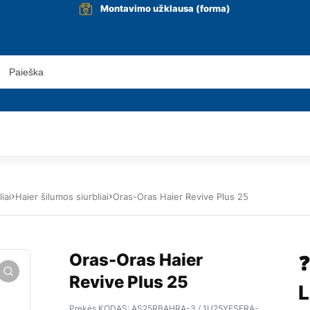
Montavimo užklausa (forma)
iai
Haier šilumos siurbliai
Oras-Oras Haier Revive Plus 25
Oras-Oras Haier
❓
Revive Plus 25
L
Prekės KODAS:
AS25RBAHRA-3 / 1U25YESFRA-