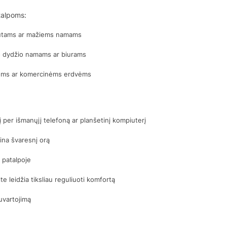
atalpoms:
butams ar mažiems namams
io dydžio namams ar biurams
lpoms ar komercinėms erdvėms
į per išmanųjį telefoną ar planšetinį kompiuterį
rina švaresnį orą
 patalpoje
te leidžia tiksliau reguliuoti komfortą
uvartojimą