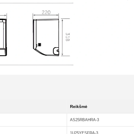
Reikšmė
AS25RBAHRA-3
1U25YESFRA-3