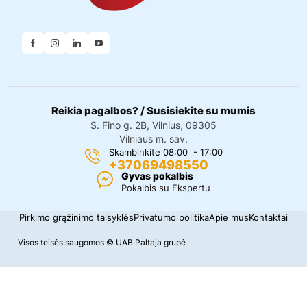
Reikia pagalbos? / Susisiekite su mumis
S. Fino g. 2B, Vilnius, 09305
Vilniaus m. sav.
Skambinkite 08:00 - 17:00
+37069498550
Gyvas pokalbis
Pokalbis su Ekspertu
Pirkimo grąžinimo taisyklės
Privatumo politika
Apie mus
Kontaktai
Visos teisės saugomos © UAB Paltaja grupė