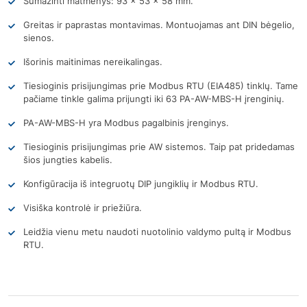
Sumažinti matmenys: 93 x 53 x 58 mm.
Greitas ir paprastas montavimas. Montuojamas ant DIN bėgelio,
sienos.
Išorinis maitinimas nereikalingas.
Tiesioginis prisijungimas prie Modbus RTU (EIA485) tinklų. Tame
pačiame tinkle galima prijungti iki 63 PA-AW-MBS-H įrenginių.
PA-AW-MBS-H yra Modbus pagalbinis įrenginys.
Tiesioginis prisijungimas prie AW sistemos. Taip pat pridedamas
šios jungties kabelis.
Konfigūracija iš integruotų DIP jungiklių ir Modbus RTU.
Visiška kontrolė ir priežiūra.
Leidžia vienu metu naudoti nuotolinio valdymo pultą ir Modbus
RTU.