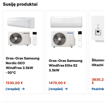
Susiję produktai
Oras-Oras Samsung
Šilumos s
Oras-Oras Samsung
Nordic GEO
Hitachi Y
Windfree Elite S2
WindFree 3.5kW
3.5kW
-30°C
3630,23
1530,00
€
1470,00
€
€
Į krepšelį
Į krepšelį
Pasirinkt