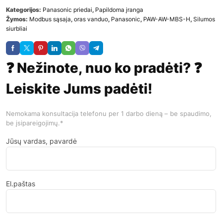
Kategorijos:
Panasonic priedai
,
Papildoma įranga
Žymos:
Modbus sąsaja
,
oras vanduo
,
Panasonic
,
PAW-AW-MBS-H
,
Silumos
siurbliai
❓ Nežinote, nuo ko pradėti? ❓
Leiskite Jums padėti!
Nemokama konsultacija telefonu per 1 darbo dieną – be spaudimo,
be įsipareigojimų.*
Jūsų vardas, pavardė
El.paštas