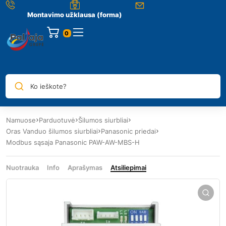
Montavimo užklausa (forma)
0
Ko ieškote?
Namuose
Parduotuvė
Šilumos siurbliai
Oras Vanduo šilumos siurbliai
Panasonic priedai
Modbus sąsaja Panasonic PAW-AW-MBS-H
Nuotrauka
Info
Aprašymas
Atsiliepimai