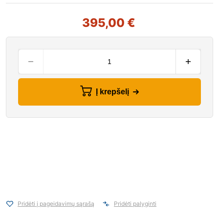
395,00
€
Į krepšelį
Pridėti į pageidavimų sąrašą
Pridėti palyginti