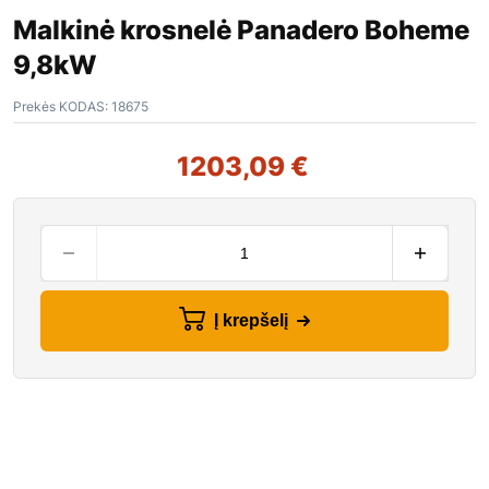
Malkinė krosnelė Panadero Boheme
9,8kW
Prekės KODAS:
18675
1203,09
€
Į krepšelį