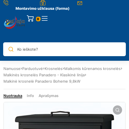
Montavimo užklausa (forma)
0
Ko ieškote?
Namuose
Parduotuvė
Krosnelės
Malkomis kūrenamos krosnelės
Malkinės krosnelės Panadero - Klasikinė linija
Malkinė krosnelė Panadero Boheme 9,8kW
Nuotrauka
Info
Aprašymas