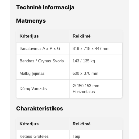
Techninė Informacija
Matmenys
Kriterijus
Reikšmė
Išmatavimai A x P x G
819 x 718 x 447 mm
Bendras / Grynas Svoris
143 / 135 kg
Malkų Įėjimas
600 x 370 mm
Ø 150-153 mm
Dūmų Vamzdis
Horizontalus
Charakteristikos
Kriterijus
Reikšmė
Ketaus Grotelės
Taip