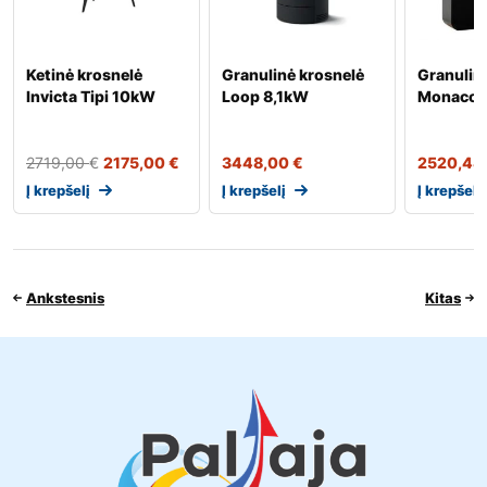
Ketinė krosnelė
Granulinė krosnelė
Granulin
Invicta Tipi 10kW
Loop 8,1kW
Monaco 
2719,00
€
2175,00
€
3448,00
€
2520,48
Į krepšelį
Į krepšelį
Į krepšelį
Ankstesnis
Kitas