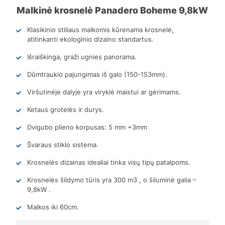
Malkinė krosnelė Panadero Boheme 9,8kW
Klasikinio stiliaus malkomis kūrenama krosnelė,
atitinkanti ekologinio dizaino standartus.
Išraiškinga, graži ugnies panorama.
Dūmtraukio pajungimas iš galo (150-153mm).
Viršutinėje dalyje yra viryklė maistui ar gėrimams.
Ketaus grotelės ir durys.
Dvigubo plieno korpusas: 5 mm +3mm
Švaraus stiklo sistema.
Krosnelės dizainas idealiai tinka visų tipų patalpoms.
Krosnelės šildymo tūris yra 300 m3 , o šiluminė galia –
9,8kW .
Malkos iki 60cm.