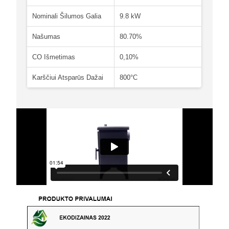
Nominali Šilumos Galia
9.8 kW
Našumas
80.70%
CO Išmetimas
0,10%
Karščiui Atsparūs Dažai
800°C