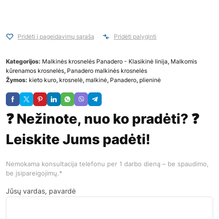
Pridėti į pageidavimų sąrašą
Pridėti palyginti
Kategorijos:
Malkinės krosnelės Panadero - Klasikinė linija
,
Malkomis
kūrenamos krosnelės
,
Panadero malkinės krosnelės
Žymos:
kieto kuro
,
krosnelė
,
malkinė
,
Panadero
,
plieninė
❓ Nežinote, nuo ko pradėti? ❓
Leiskite Jums padėti!
Nemokama konsultacija telefonu per 1 darbo dieną – be spaudimo,
be įsipareigojimų.*
Jūsų vardas, pavardė