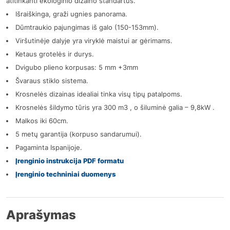
atitinkanti ekologinio dizaino standartus.
Išraiškinga, graži ugnies panorama.
Dūmtraukio pajungimas iš galo (150-153mm).
Viršutinėje dalyje yra viryklė maistui ar gėrimams.
Ketaus grotelės ir durys.
Dvigubo plieno korpusas: 5 mm +3mm
Švaraus stiklo sistema.
Krosnelės dizainas idealiai tinka visų tipų patalpoms.
Krosnelės šildymo tūris yra 300 m3 , o šiluminė galia – 9,8kW .
Malkos iki 60cm.
5 metų garantija (korpuso sandarumui).
Pagaminta Ispanijoje.
Įrenginio instrukcija PDF formatu
Įrenginio techniniai duomenys
Aprašymas