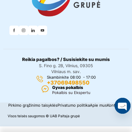
Reikia pagalbos? / Susisiekite su mumis
S. Fino g. 2B, Vilnius, 09305
Vilniaus m. sav.
Skambinkite 08:00 - 17:00
+37069498550
Gyvas pokalbis
Pokalbis su Ekspertu
Pirkimo grąžinimo taisyklės
Privatumo politika
Apie mus
Kontaktai
O
Visos teisės saugomos © UAB Paltaja grupė
p
e